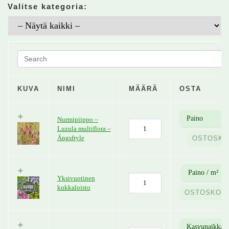
Valitse kategoria:
KUVA
NIMI
MÄÄRÄ
OSTA
Nurmipiippo –
Luzula multiflora –
Ängsfryle
OSTOSKO
Yksivuotinen
kukkaloisto
OSTOSKORI