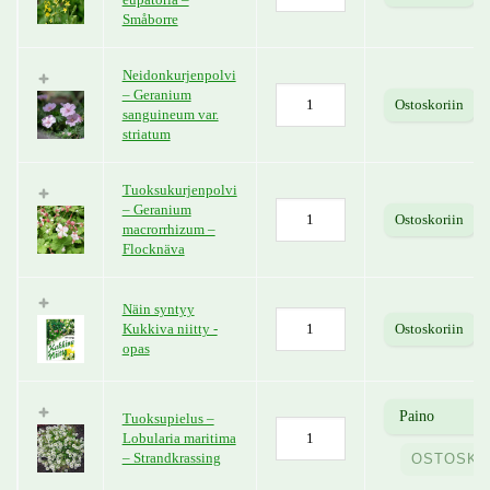
Småborre
Neidonkurjenpolvi
– Geranium
Ostoskoriin
sanguineum var.
striatum
Tuoksukurjenpolvi
– Geranium
Ostoskoriin
macrorrhizum –
Flocknäva
Näin syntyy
Kukkiva niitty -
Ostoskoriin
opas
Tuoksupielus –
Lobularia maritima
– Strandkrassing
OSTOSKO