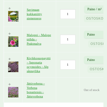
Savimaan
kukkaniitty
siemenseos
OSTOSKORI
Maloppi – Malope
trifida –
Praktmalva
OSTOSKO
Kivikkosuopayrtti
– Saponaria
ocymoides – Alp
OSTOSKO
såpnejlika
Jättiverbena –
Verbena
Out of stock
bonariensis –
Jätteverbena