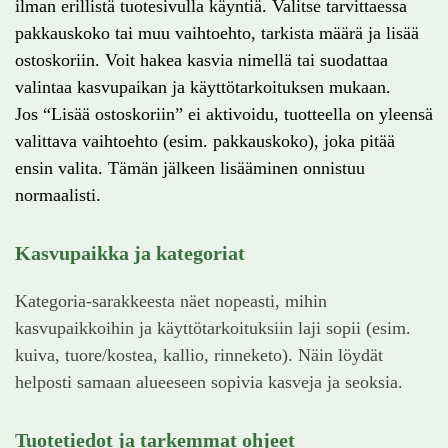
ilman erillistä tuotesivulla käyntiä. Valitse tarvittaessa
pakkauskoko tai muu vaihtoehto, tarkista määrä ja lisää
ostoskoriin. Voit hakea kasvia nimellä tai suodattaa
valintaa kasvupaikan ja käyttötarkoituksen mukaan.
Jos “Lisää ostoskoriin” ei aktivoidu, tuotteella on yleensä
valittava vaihtoehto (esim. pakkauskoko), joka pitää
ensin valita. Tämän jälkeen lisääminen onnistuu
normaalisti.
Kasvupaikka ja kategoriat
Kategoria-sarakkeesta näet nopeasti, mihin
kasvupaikkoihin ja käyttötarkoituksiin laji sopii (esim.
kuiva, tuore/kostea, kallio, rinneketo). Näin löydät
helposti samaan alueeseen sopivia kasveja ja seoksia.
Tuotetiedot ja tarkemmat ohjeet