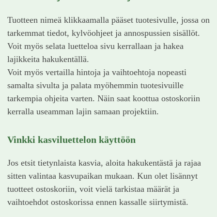
Tuotteen nimeä klikkaamalla pääset tuotesivulle, jossa on
tarkemmat tiedot, kylvöohjeet ja annospussien sisällöt.
Voit myös selata luetteloa sivu kerrallaan ja hakea
lajikkeita hakukentällä.
Voit myös vertailla hintoja ja vaihtoehtoja nopeasti
samalta sivulta ja palata myöhemmin tuotesivuille
tarkempia ohjeita varten. Näin saat koottua ostoskoriin
kerralla useamman lajin samaan projektiin.
Vinkki kasviluettelon käyttöön
Jos etsit tietynlaista kasvia, aloita hakukentästä ja rajaa
sitten valintaa kasvupaikan mukaan. Kun olet lisännyt
tuotteet ostoskoriin, voit vielä tarkistaa määrät ja
vaihtoehdot ostoskorissa ennen kassalle siirtymistä.