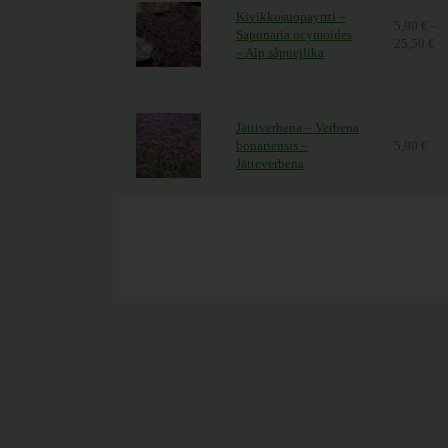
Kivikkosuopayrtti –
5,90
€
–
Saponaria ocymoides
25,50
€
Hi
– Alp såpnejlika
Jättiverbena – Verbena
bonariensis –
5,90
€
Jätteverbena