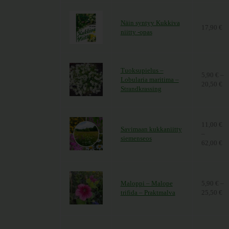
Näin syntyy Kukkiva
17,90
€
niitty -opas
Tuoksupielus –
5,90
€
–
Lobularia maritima –
20,50
€
Hi
Strandkrassing
11,00
€
Savimaan kukkaniitty
–
siemenseos
62,00
€
Hi
Maloppi – Malope
5,90
€
–
trifida – Praktmalva
25,50
€
Hi