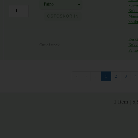
kuiva
Kukki
ntaluokka: 5,90 € - 25,50 €
OSTOSKORIIN
Maanp
houku
Keski
Out of stock
Kukki
Perho
«
‹
...
1
2
3
4
1 Item
|
5