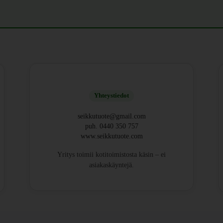
Yhteystiedot
seikkutuote@gmail.com
puh. 0440 350 757
www.seikkutuote.com
Yritys toimii kotitoimistosta käsin – ei
asiakaskäyntejä.