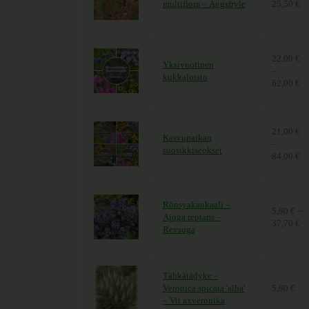
multiflora – Ängsfryle
25,50
€
Hi
22,00
€
Yksivuotinen
–
kukkaloisto
62,00
€
Hi
21,00
€
Kasvupaikan
–
suosikkiseokset
84,00
€
Hi
Rönsyakankaali –
5,90
€
–
Ajuga reptans –
37,70
€
Hi
Revsuga
Tähkätädyke –
Veronica spicata 'alba'
5,90
€
– Vit axveronika