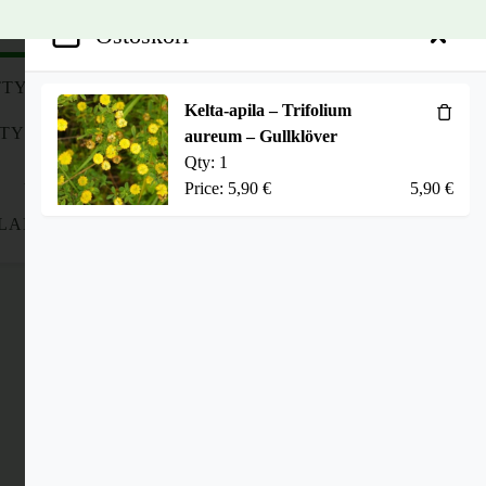
1
Ostoskori
TY SIEMENSEOKSET
Kelta-apila – Trifolium
ITYLLE
KASVILUETTELO
aureum – Gullklöver
Search
Qty:
1
ASIAKASPALVELU
Price:
5,90
€
5,90
€
1
LAHJAT
OSTOSKORI