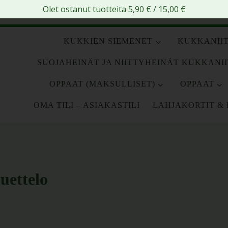
Olet ostanut tuotteita
5,90
€
/
15,00
€
KUKKIEN SIEMENET
KUKKANIIT
SUOJAHEINÄT JA NIITTYHEINÄT KUKKANI
OPPAAT (MAKSULLISET)
OPPAAT
OMA TILI – ASIAKASTILI
LAHJAKORTIT & 
uettelo