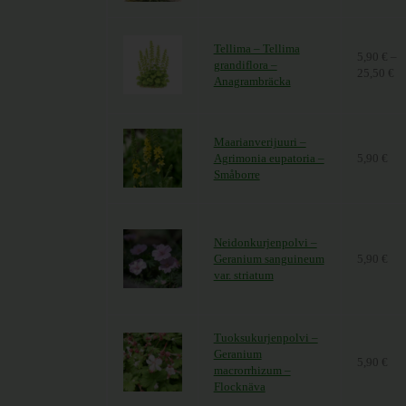
Tellima – Tellima
5,90
€
–
grandiflora –
25,50
€
Hi
Anagrambräcka
Maarianverijuuri –
Agrimonia eupatoria –
5,90
€
Småborre
Neidonkurjenpolvi –
Geranium sanguineum
5,90
€
var. striatum
Tuoksukurjenpolvi –
Geranium
5,90
€
macrorrhizum –
Flocknäva