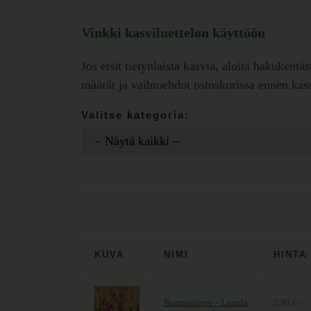
Vinkki kasviluettelon käyttöön
Jos etsit tietynlaista kasvia, aloita hakukentä
määrät ja vaihtoehdot ostoskorissa ennen kassa
Valitse kategoria:
KUVA
NIMI
HINTA
Nurmipiippo – Luzula
5,90
€
–