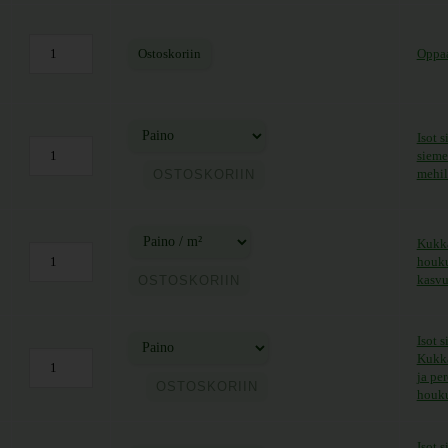
Ostoskoriin
Oppaa
Isot 
sieme
ntaluokka: 5,90 € - 20,50 €
mehil
OSTOSKORIIN
Kukka
houku
ntaluokka: 11,00 € - 62,00 €
kasvu
OSTOSKORIIN
Isot 
Kukka
ntaluokka: 5,90 € - 25,50 €
ja pe
OSTOSKORIIN
houku
Isot 