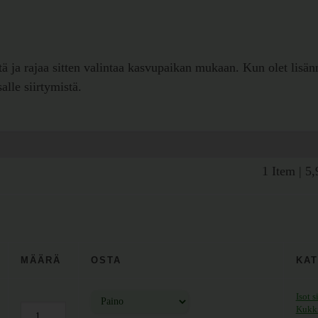
stä ja rajaa sitten valintaa kasvupaikan mukaan. Kun olet lisänn
lle siirtymistä.
1 Item
|
5
MÄÄRÄ
OSTA
KAT
Isot 
Kukki