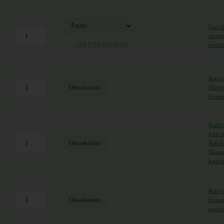
Isot 
sieme
ntaluokka: 5,90 € - 25,50 €
peitt
OSTOSKORIIN
Kuiva
Ostoskoriin
Niitt
houku
Kalli
kuiva
Ostoskoriin
Kukki
Maanp
kasvu
Kuiva
Ostoskoriin
kukat
annos