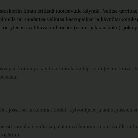
ostoskoriin ilman erillistä tuotesivulla käyntiä. Valitse tarvit
 nimellä tai suodattaa valintaa kasvupaikan ja käyttötarkoituk
lla on yleensä valittava vaihtoehto (esim. pakkauskoko), joka 
vupaikkoihin ja käyttötarkoituksiin laji sopii (esim. kuiva, tu
seoksia.
le, jossa on tarkemmat tiedot, kylvöohjeet ja annospussien sis
opeasti samalta sivulta ja palata myöhemmin tuotesivuille tark
rojektiin.