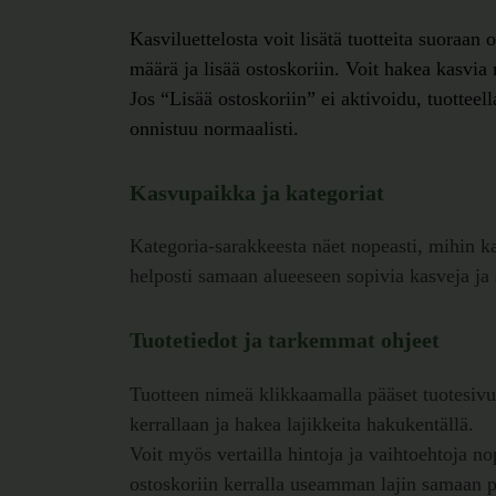
Kasviluettelosta voit lisätä tuotteita suoraan 
määrä ja lisää ostoskoriin. Voit hakea kasvia
Jos “Lisää ostoskoriin” ei aktivoidu, tuottee
onnistuu normaalisti.
Kasvupaikka ja kategoriat
Kategoria-sarakkeesta näet nopeasti, mihin kas
helposti samaan alueeseen sopivia kasveja ja 
Tuotetiedot ja tarkemmat ohjeet
Tuotteen nimeä klikkaamalla pääset tuotesivul
kerrallaan ja hakea lajikkeita hakukentällä.
Voit myös vertailla hintoja ja vaihtoehtoja n
ostoskoriin kerralla useamman lajin samaan p