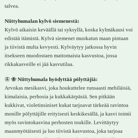
talvea.
Niittyhumalan kylvö siemenestä:
Kylvö aikaisin keväällä tai syksyllä, koska kylmäkausi voi
edistää itämistä. Kylvä siemenet muokatun maan pintaan
ja tiivistä multa kevyesti. Kylväytyy jatkossa hyvin
itsekseen muodostaen mattomaista kasvustoa, jossa
rikkakasveille ei jää kasvutilaa.
🦋 🐝
Niittyhumala hyödyttää pölyttäjiä:
Arvokas mesikasvi, joka houkuttelee runsaasti mehiläisiä,
kimalaisia, perhosia ja kukkakärpäsiä. Sen pitkään
kukkivat, violetinsiniset kukat tarjoavat tärkeää ravintoa
monille pölyttäjille erityisesti keskikesällä, ja kasvi toimii
myös ravintokasvina perhosten toukille. Levittäytyy
maanmyötäisesti ja luo tiivistä kasvustoa, joka tarjoaa