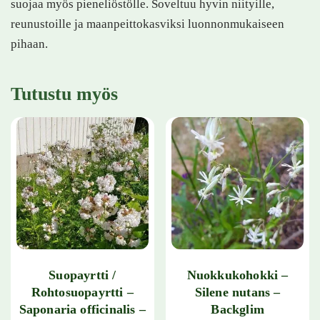
suojaa myös pieneliöstölle. Soveltuu hyvin niityille,
reunustoille ja maanpeittokasviksi luonnonmukaiseen
pihaan.
Tutustu myös
Suopayrtti /
Nuokkukohokki –
Rohtosuopayrtti –
Silene nutans –
Saponaria officinalis –
Backglim