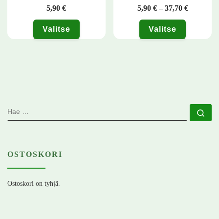
Hintaluok
5,90
€
5,90
€
–
37,70
€
Valitse
Valitse
Tällä tuotteella on useampi muunnelma. Voit tehdä valinnat tuotteen 
Tällä tuotteella on useampi muunn
HAE
Ha
OSTOSKORI
Ostoskori on tyhjä.