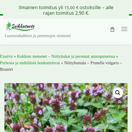
Ilmainen toimitus yli
ostoksille – alle
15,00
€
Skip to content
rajan toimitus 2,90 €.
Val
Luonnonkukkien ja perennojen siemenet
Etusivu
»
Kukkien siemenet – Niittykukat ja perennat annospusseissa
»
Perhosia ja mehiläisiä houkuttelevat
»
Niittyhumala – Prunella vulgaris –
Brunört