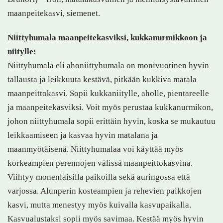
maanpeitekasvi, siemenet.
Niittyhumala maanpeitekasviksi, kukkanurmikkoon ja
niitylle:
Niittyhumala eli ahoniittyhumala on monivuotinen hyvin
tallausta ja leikkuuta kestävä, pitkään kukkiva matala
maanpeittokasvi. Sopii kukkaniitylle, aholle, pientareelle
ja maanpeitekasviksi. Voit myös perustaa kukkanurmikon,
johon niittyhumala sopii erittäin hyvin, koska se mukautuu
leikkaamiseen ja kasvaa hyvin matalana ja
maanmyötäisenä. Niittyhumalaa voi käyttää myös
korkeampien perennojen välissä maanpeittokasvina.
Viihtyy monenlaisilla paikoilla sekä auringossa että
varjossa. Alunperin kosteampien ja rehevien paikkojen
kasvi, mutta menestyy myös kuivalla kasvupaikalla.
Kasvualustaksi sopii myös savimaa. Kestää myös hyvin