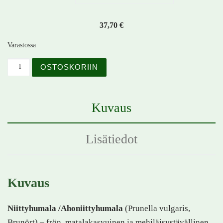
37,70
€
Varastossa
Niittyhumala – Prunella vulgaris – Brunört määrä
OSTOSKORIIN
Kuvaus
Lisätiedot
Kuvaus
Niittyhumala /Ahoniittyhumala
(Prunella vulgaris,
Brunört) – frön, matalakasvuinen ja mehiläisystävällinen