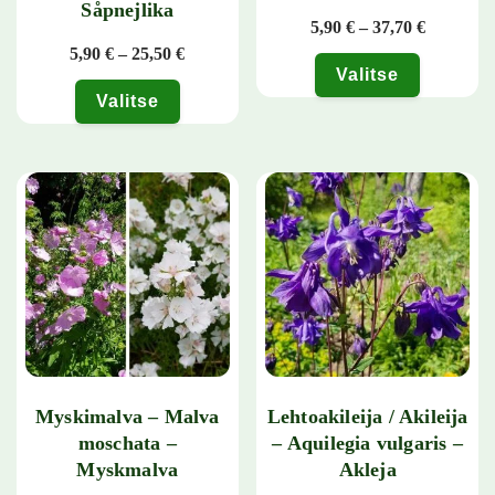
Såpnejlika
Hintaluok
5,90
€
–
37,70
€
Hintaluokka: 5,90 € - 25,50 €
5,90
€
–
25,50
€
Valitse
Valitse
Tällä tuotteella on useampi muunn
Tällä tuotteella on useampi muunnelma. Voit tehdä valinnat tuotteen 
Myskimalva – Malva
Lehtoakileija / Akileija
moschata –
– Aquilegia vulgaris –
Myskmalva
Akleja