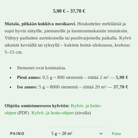
Hintaluokka: 5,90 € - 37,
5,90
€
–
37,70
€
Matala, pitkään kukkiva mesikasvi.
Houkuttelee mehiläisiä ja
sopii hyvin niityille, pientareille ja luonnonmukaisiin istutuksiin.
Viihtyy parhaiten aurinkoisella tai puolivarjoisella paikalla. Kylvö
aikaisin keväällä tai syksyllä – kukinta heinä–elokuussa, korkeus
5–15 cm.
Siemenet ovat kotimaisia.
Pieni annos:
0,5 g ~ 800 siementä – riittää 2 m² —
5,90 €
Iso annos:
5 g ~ 8000 siementä – riittää 20 m² —
37,70 €
Ohjeita onnistuneeseen kylvöön:
Kylvö- ja hoito-
ohjeet
(PDF)
Kylvö- ja hoito-ohjeet
(sivulla)
Poista
PAINO