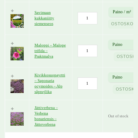
Savimaan
kukkaniitty
siemenseos
OSTOSKORI
Maloppi – Malope
trifida –
Praktmalva
OSTOSKO
Kivikkosuopayrtti
– Saponaria
ocymoides – Alp
OSTOSKO
såpnejlika
Jättiverbena –
Verbena
Out of stock
bonariensis –
Jätteverbena