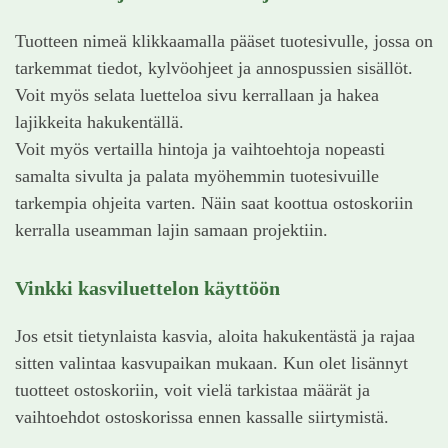
Tuotteen nimeä klikkaamalla pääset tuotesivulle, jossa on
tarkemmat tiedot, kylvöohjeet ja annospussien sisällöt.
Voit myös selata luetteloa sivu kerrallaan ja hakea
lajikkeita hakukentällä.
Voit myös vertailla hintoja ja vaihtoehtoja nopeasti
samalta sivulta ja palata myöhemmin tuotesivuille
tarkempia ohjeita varten. Näin saat koottua ostoskoriin
kerralla useamman lajin samaan projektiin.
Vinkki kasviluettelon käyttöön
Jos etsit tietynlaista kasvia, aloita hakukentästä ja rajaa
sitten valintaa kasvupaikan mukaan. Kun olet lisännyt
tuotteet ostoskoriin, voit vielä tarkistaa määrät ja
vaihtoehdot ostoskorissa ennen kassalle siirtymistä.