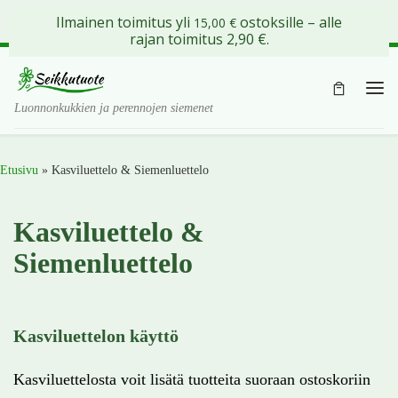
Ilmainen toimitus yli
ostoksille – alle
15,00
€
Skip to content
rajan toimitus 2,90 €.
Val
Luonnonkukkien ja perennojen siemenet
Etusivu
»
Kasviluettelo & Siemenluettelo
Kasviluettelo &
Siemenluettelo
Kasviluettelon käyttö
Kasviluettelosta voit lisätä tuotteita suoraan ostoskoriin