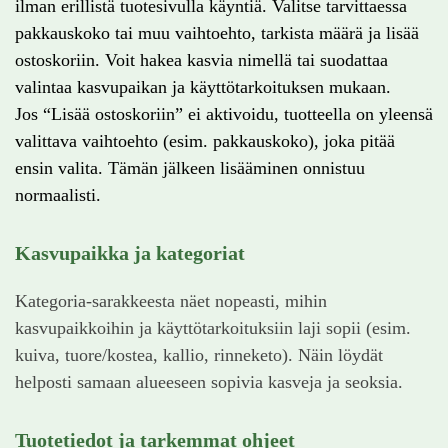
ilman erillistä tuotesivulla käyntiä. Valitse tarvittaessa
pakkauskoko tai muu vaihtoehto, tarkista määrä ja lisää
ostoskoriin. Voit hakea kasvia nimellä tai suodattaa
valintaa kasvupaikan ja käyttötarkoituksen mukaan.
Jos “Lisää ostoskoriin” ei aktivoidu, tuotteella on yleensä
valittava vaihtoehto (esim. pakkauskoko), joka pitää
ensin valita. Tämän jälkeen lisääminen onnistuu
normaalisti.
Kasvupaikka ja kategoriat
Kategoria-sarakkeesta näet nopeasti, mihin
kasvupaikkoihin ja käyttötarkoituksiin laji sopii (esim.
kuiva, tuore/kostea, kallio, rinneketo). Näin löydät
helposti samaan alueeseen sopivia kasveja ja seoksia.
Tuotetiedot ja tarkemmat ohjeet