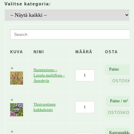
Valitse kategoria:
KUVA
NIMI
MÄÄRÄ
OSTA
Nurmipiippo –
Luzula multiflora –
Ängsfryle
OSTOSKO
Yksivuotinen
kukkaloisto
OSTOSKORI