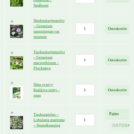
Småborre
Neidonkurjenpolvi
– Geranium
Ostoskoriin
sanguineum var.
striatum
Tuoksukurjenpolvi
– Geranium
Ostoskoriin
macrorrhizum –
Flocknäva
Näin syntyy
Kukkiva niitty -
Ostoskoriin
opas
Tuoksupielus –
Lobularia maritima
– Strandkrassing
OSTOSKO