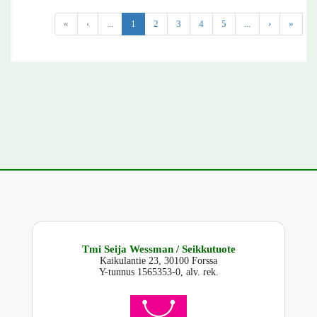
«
‹
...
1
2
3
4
5
...
›
»
Tmi Seija Wessman / Seikkutuote
Kaikulantie 23, 30100 Forssa
Y-tunnus 1565353-0, alv. rek.