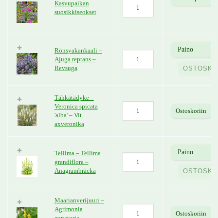
Kasvupaikan
suosikkiseokset
Rönsyakankaali –
Ajuga reptans –
Revsuga
OSTOSKO
Tähkätädyke –
Veronica spicata
Ostoskoriin
'alba' – Vit
axveronika
Tellima – Tellima
grandiflora –
Anagrambräcka
OSTOSKO
Maarianverijuuri –
Agrimonia
Ostoskoriin
eupatoria –