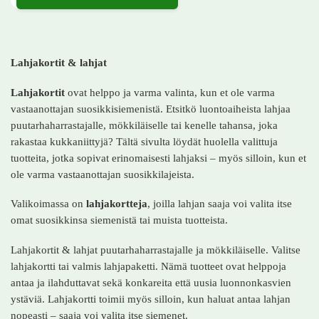
Tällä tuotteella on useampi muunnelma. Voit tehdä valinnat tuotteen 
Lahjakortit & lahjat
Lahjakortit
ovat helppo ja varma valinta, kun et ole varma
vastaanottajan suosikkisiemenistä. Etsitkö luontoaiheista lahjaa
puutarhaharrastajalle, mökkiläiselle tai kenelle tahansa, joka
rakastaa kukkaniittyjä? Tältä sivulta löydät huolella valittuja
tuotteita, jotka sopivat erinomaisesti lahjaksi – myös silloin, kun et
ole varma vastaanottajan suosikkilajeista.
Valikoimassa on
lahjakortteja
, joilla lahjan saaja voi valita itse
omat suosikkinsa siemenistä tai muista tuotteista.
Lahjakortit & lahjat puutarhaharrastajalle ja mökkiläiselle. Valitse
lahjakortti tai valmis lahjapaketti. Nämä tuotteet ovat helppoja
antaa ja ilahduttavat sekä konkareita että uusia luonnonkasvien
ystäviä. Lahjakortti toimii myös silloin, kun haluat antaa lahjan
nopeasti – saaja voi valita itse siemenet.