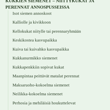
KUKKIEN SIEMENET – NIITTYKUKAT JA
PERENNAT ANNOSPUSSEISSA
Isot siemen annoskoot
Kalliolle ja kivikkoon
Kellokukat niitylle tai perennaryhmään
Keskikostea kasvupaikka
Kuiva tai kuivahko kasvupaikka
Kukkanurmikko siemenet
Kukkapenkkiin sopivat kukat
Maanpintaa peittävät matalat perennat
Maksaruoho-kokoelma siemenet
Neilikka-kokoelma siemenet
Perhosia ja mehiläisiä houkuttelevat