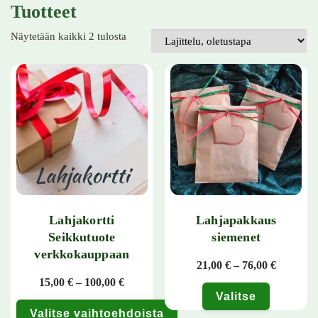
Tuotteet
Näytetään kaikki 2 tulosta
Lahjakortti
Lahjapakkaus
Seikkutuote
siemenet
verkkokauppaan
Hintaluo
21,00
€
–
76,00
€
Hintaluokka: 15,00 € - 100,00 €
15,00
€
–
100,00
€
Valitse
Valitse vaihtoehdoista
Tällä tuotteella on useampi muunn