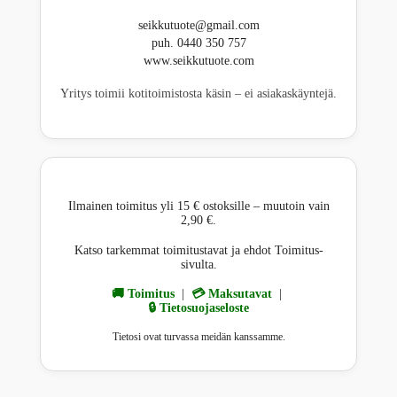
seikkutuote@gmail.com
puh. 0440 350 757
www.seikkutuote.com
Yritys toimii kotitoimistosta käsin – ei asiakaskäyntejä.
Ilmainen toimitus yli 15 € ostoksille – muutoin vain
2,90 €.
Katso tarkemmat toimitustavat ja ehdot Toimitus-
sivulta.
🚚 Toimitus
|
💳 Maksutavat
|
🔒 Tietosuojaseloste
Tietosi ovat turvassa meidän kanssamme.