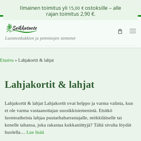
Ilmainen toimitus yli
ostoksille – alle
15,00
€
Skip to content
rajan toimitus 2,90 €.
Val
Luonnonkukkien ja perennojen siemenet
Etusivu
»
Lahjakortit & lahjat
Lahjakortit & lahjat
Lahjakortit & lahjat Lahjakortit ovat helppo ja varma valinta, kun
et ole varma vastaanottajan suosikkisiemenistä. Etsitkö
luontoaiheista lahjaa puutarhaharrastajalle, mökkiläiselle tai
kenelle tahansa, joka rakastaa kukkaniittyjä? Tältä sivulta löydät
huolella…
Lue lisää