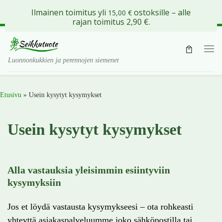
Ilmainen toimitus yli
ostoksille – alle
15,00
€
Skip to content
rajan toimitus 2,90 €.
Val
Luonnonkukkien ja perennojen siemenet
Etusivu
»
Usein kysytyt kysymykset
Usein kysytyt kysymykset
Alla vastauksia yleisimmin esiintyviin
kysymyksiin
Jos et löydä vastausta kysymykseesi – ota rohkeasti
yhteyttä asiakaspalveluumme joko sähköpostilla tai