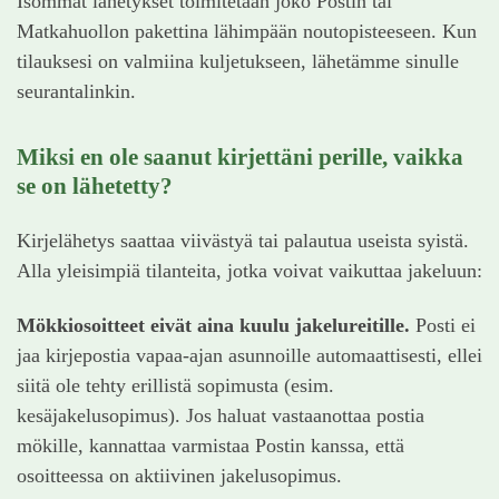
Isommat lähetykset toimitetaan joko Postin tai
Matkahuollon pakettina lähimpään noutopisteeseen. Kun
tilauksesi on valmiina kuljetukseen, lähetämme sinulle
seurantalinkin.
Miksi en ole saanut kirjettäni perille, vaikka
se on lähetetty?
Kirjelähetys saattaa viivästyä tai palautua useista syistä.
Alla yleisimpiä tilanteita, jotka voivat vaikuttaa jakeluun:
Mökkiosoitteet eivät aina kuulu jakelureitille.
Posti ei
jaa kirjepostia vapaa-ajan asunnoille automaattisesti, ellei
siitä ole tehty erillistä sopimusta (esim.
kesäjakelusopimus). Jos haluat vastaanottaa postia
mökille, kannattaa varmistaa Postin kanssa, että
osoitteessa on aktiivinen jakelusopimus.