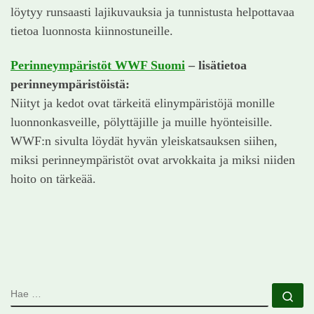
löytyy runsaasti lajikuvauksia ja tunnistusta helpottavaa
tietoa luonnosta kiinnostuneille.
Perinneympäristöt WWF Suomi
–
lisätietoa
perinneympäristöistä:
Niityt ja kedot ovat tärkeitä elinympäristöjä monille
luonnonkasveille, pölyttäjille ja muille hyönteisille.
WWF:n sivulta löydät hyvän yleiskatsauksen siihen,
miksi perinneympäristöt ovat arvokkaita ja miksi niiden
hoito on tärkeää.
HAE
Ha