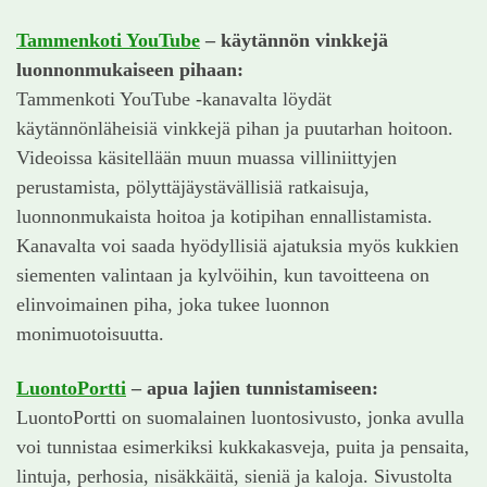
Tammenkoti YouTube
– käytännön vinkkejä
luonnonmukaiseen pihaan:
Tammenkoti YouTube -kanavalta löydät
käytännönläheisiä vinkkejä pihan ja puutarhan hoitoon.
Videoissa käsitellään muun muassa villiniittyjen
perustamista, pölyttäjäystävällisiä ratkaisuja,
luonnonmukaista hoitoa ja kotipihan ennallistamista.
Kanavalta voi saada hyödyllisiä ajatuksia myös kukkien
siementen valintaan ja kylvöihin, kun tavoitteena on
elinvoimainen piha, joka tukee luonnon
monimuotoisuutta.
LuontoPortti
– apua lajien tunnistamiseen:
LuontoPortti on suomalainen luontosivusto, jonka avulla
voi tunnistaa esimerkiksi kukkakasveja, puita ja pensaita,
lintuja, perhosia, nisäkkäitä, sieniä ja kaloja. Sivustolta