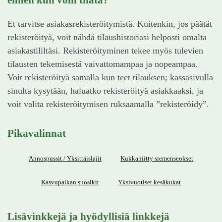
Et tarvitse asiakasrekisteröitymistä. Kuitenkin, jos päätät
rekisteröityä, voit nähdä tilaushistoriasi helposti omalta
asiakastililtäsi. Rekisteröityminen tekee myös tulevien
tilausten tekemisestä vaivattomampaa ja nopeampaa.
Voit rekisteröityä samalla kun teet tilauksen; kassasivulla
sinulta kysytään, haluatko rekisteröityä asiakkaaksi, ja
voit valita rekisteröitymisen ruksaamalla ”rekisteröidy”.
Pikavalinnat
Annospussit / Yksittäislajit
Kukkaniitty siemenseokset
Kasvupaikan suosikit
Yksivuotiset kesäkukat
Lisävinkkejä ja hyödyllisiä linkkejä