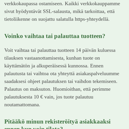
verkkokaupassa ostamiseen. Kaikki verkkokauppamme
sivut hyödyntävät SSL-salausta, mikä tarkoittaa, että
tietoliikenne on suojattu salatulla https-yhteydellä.
Voinko vaihtaa tai palauttaa tuotteen?
Voit vaihtaa tai palauttaa tuotteen 14 päivän kuluessa
tilauksen vastaanottamisesta, kunhan tuote on
käyttämätön ja alkuperäisessä kunnossa. Ennen
palautusta tai vaihtoa ota yhteyttä asiakaspalveluumme
saadaksesi ohjeet palautuksen tai vaihdon tekemiseen.
Palautus on maksuton. Huomioithan, että perimme
palautuksesta 10 € vain, jos tuote palautuu
noutamattomana.
Pitääkö minun rekisteröityä asiakkaaksi
ennen kun voin tilata?