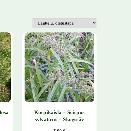
losa
Korpikaisla – Scirpus
sylvaticus – Skogssäv
aluokka: 5,90 € - 25,50 €
5,90
€