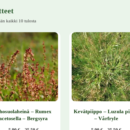
tteet
än kaikki 10 tulosta
hosuolaheinä – Rumex
Kevätpiippo – Luzula pi
acetosella – Bergsyra
– Vårfryle
Hintaluokka: 5,90 € - 25,50 €
Hint
5,90
€
–
25,50
€
5,90
€
–
25,50
€