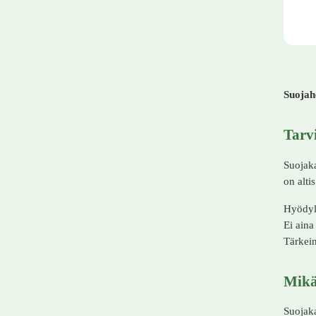
Suojahe
Tarv
Suojaka
on alti
Hyödyll
Ei aina
Tärkein
Mikä
Suojaka