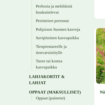
Perhosia ja mehiläisiä
houkuttelevat
Perinteiset perennat
Pohjoisen Suomen kasveja
Savipitoinen kasvupaikka
Tienpientareelle ja
tienvarsiniitylle
Tuore tai kostea
kasvupaikka
LAHJAKORTIT &
LAHJAT
Ni
OPPAAT (MAKSULLISET)
Oppaat (painetut)