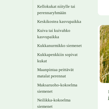
Kellokukat niitylle tai
perennaryhmään
Tällä 
Keskikostea kasvupaikka
Kuiva tai kuivahko
kasvupaikka
Kukkanurmikko siemenet
Kukkapenkkiin sopivat
kukat
Maanpintaa peittävät
matalat perennat
Maksaruoho-kokoelma
siemenet
Neilikka-kokoelma
siemenet