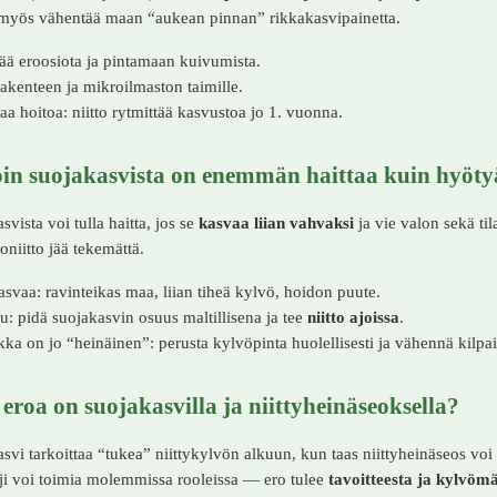
 myös vähentää maan “aukean pinnan” rikkakasvipainetta.
ä eroosiota ja pintamaan kuivumista.
akenteen ja mikroilmaston taimille.
aa hoitoa: niitto rytmittää kasvustoa jo 1. vuonna.
oin suojakasvista on enemmän haittaa kuin hyöty
svista voi tulla haitta, jos se
kasvaa liian vahvaksi
ja vie valon sekä ti
toniitto jää tekemättä.
asvaa: ravinteikas maa, liian tiheä kylvö, hoidon puute.
u: pidä suojakasvin osuus maltillisena ja tee
niitto ajoissa
.
kka on jo “heinäinen”: perusta kylvöpinta huolellisesti ja vähennä kilpail
eroa on suojakasvilla ja niittyheinäseoksella?
svi tarkoittaa “tukea” niittykylvön alkuun, kun taas niittyheinäseos vo
ji voi toimia molemmissa rooleissa — ero tulee
tavoitteesta ja kylvöm