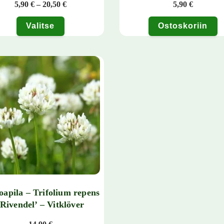
Hintaluokka: 5,90 € - 20,50 €
5,90
€
–
20,50
€
5,90
€
Valitse
Ostoskoriin
tuotteella on useampi muunnelma. Voit tehdä valinnat tuotteen sivulla.
oapila – Trifolium repens
‘Rivendel’ – Vitklöver