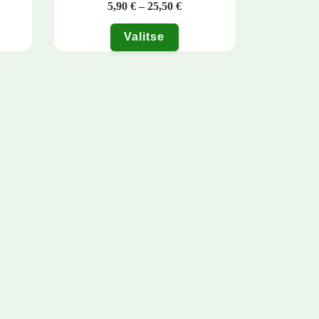
Hintaluokka: 5,90 € - 25,50 
5,90
€
–
25,50
€
Valitse
Tällä tuotteella on useampi muunnelma. Voit tehdä valinnat