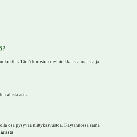
ä?
lan kukilta. Tämä korostuu ravinteikkaassa maassa ja
ua alusta asti.
i olla osa pysyvää niittykasvustoa. Käytännössä sama
äärästä
.