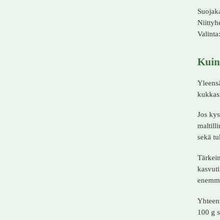
Suojaka
Niittyh
Valinta
Kuin
Yleensä
kukkasi
Jos kys
maltill
sekä tu
Tärkein
kasvuti
enemmä
Yhteenv
100 g s