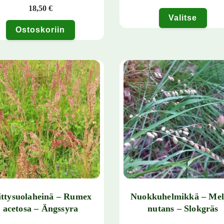
18,50
€
Valitse
Ostoskoriin
Tällä tuotteella on useampi muun
ittysuolaheinä – Rumex
Nuokkuhelmikkä – Mel
acetosa – Ängssyra
nutans – Slokgräs