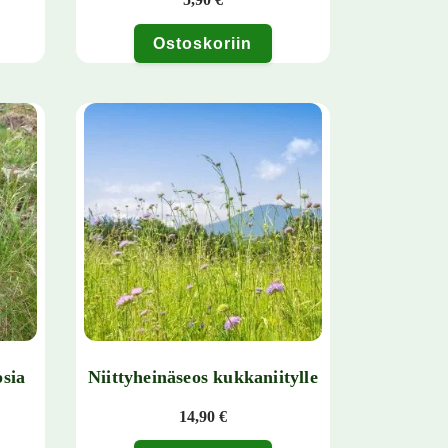
Ostoskoriin
nelma. Voit tehdä valinnat tuotteen sivulla.
sia
Niittyheinäseos kukkaniitylle
14,90
€
aluokka: 5,90 € - 25,50 €