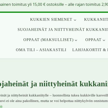
mainen toimitus yli
15,00
€
ostoksille – alle rajan toimitus 2,90
KUKKIEN SIEMENET
KUKKANIIT
SUOJAHEINÄT JA NIITTYHEINÄT KUKKANI
OPPAAT (MAKSULLISET)
OPPAAT
OMA TILI – ASIAKASTILI
LAHJAKORTIT & 
jaheinät ja niittyheinät kukkanii
inät ja niittyheinät kukkaniitylle – luonnollista tukea kukkiville kasve
svi ei ole aina pakollinen, mutta se voi helpottaa niittykylvön onnistumis
ää