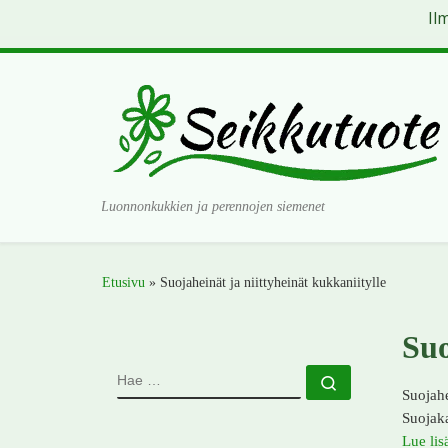
Il
Skip to content
Luonnonkukkien ja perennojen siemenet
Etusivu
»
Suojaheinät ja niittyheinät kukkaniitylle
Suo
HAE
Hae …
Suojahe
Suojaka
Lue lis