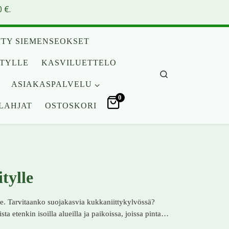
 €.
TY SIEMENSEOKSET
ITYLLE
KASVILUETTELO
Search
ASIAKASPALVELU
0
LAHJAT
OSTOSKORI
tylle
ille. Tarvitaanko suojakasvia kukkaniittykylvössä?
ta etenkin isoilla alueilla ja paikoissa, joissa pinta…