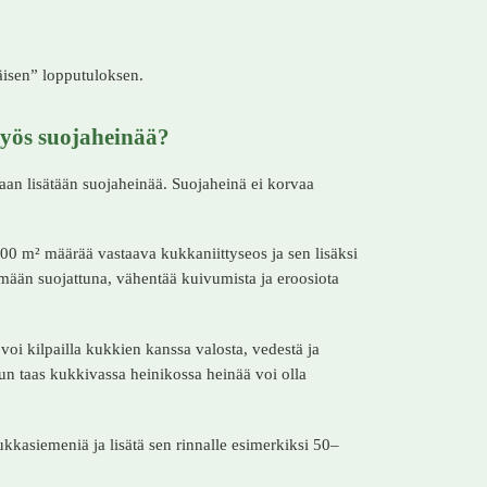
mäisen” lopputuloksen.
myös suojaheinää?
aan lisätään suojaheinää. Suojaheinä ei korvaa
00 m² määrää vastaava kukkaniittyseos ja sen lisäksi
mään suojattuna, vähentää kuivumista ja eroosiota
 voi kilpailla kukkien kanssa valosta, vedestä ja
un taas kukkivassa heinikossa heinää voi olla
kasiemeniä ja lisätä sen rinnalle esimerkiksi 50–