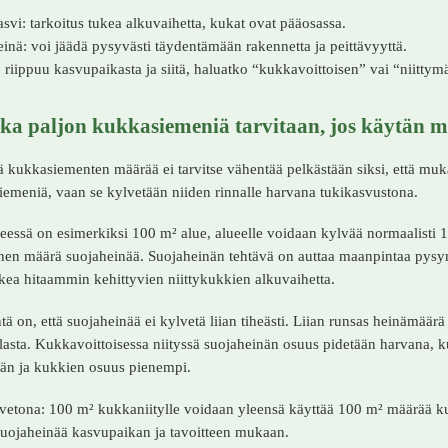
svi: tarkoitus tukea alkuvaihetta, kukat ovat pääosassa.
einä: voi jäädä pysyvästi täydentämään rakennetta ja peittävyyttä.
: riippuu kasvupaikasta ja siitä, haluatko “kukkavoittoisen” vai “niitty
ka paljon kukkasiemeniä tarvitaan, jos käytän 
 kukkasiementen määrää ei tarvitse vähentää pelkästään siksi, että muk
emeniä, vaan se kylvetään niiden rinnalle harvana tukikasvustona.
eessä on esimerkiksi 100 m² alue, alueelle voidaan kylvää normaalisti 1
inen määrä suojaheinää. Suojaheinän tehtävä on auttaa maanpintaa pysy
kea hitaammin kehittyvien niittykukkien alkuvaihetta.
tä on, että suojaheinää ei kylvetä liian tiheästi. Liian runsas heinämäärä
lasta. Kukkavoittoisessa niityssä suojaheinän osuus pidetään harvana, k
n ja kukkien osuus pienempi.
etona: 100 m² kukkaniitylle voidaan yleensä käyttää 100 m² määrää kuk
uojaheinää kasvupaikan ja tavoitteen mukaan.