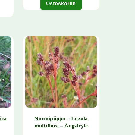
Ostoskoriin
nelma. Voit tehdä valinnat tuotteen sivulla.
ica
Nurmipiippo – Luzula
multiflora – Ängsfryle