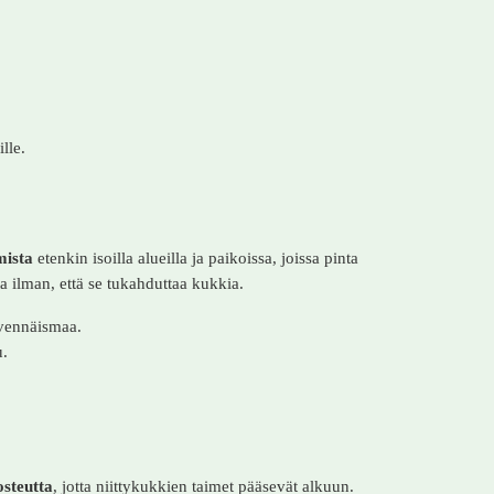
lle.
mista
etenkin isoilla alueilla ja paikoissa, joissa pinta
ta ilman, että se tukahduttaa kukkia.
kivennäismaa.
u.
osteutta
, jotta niittykukkien taimet pääsevät alkuun.