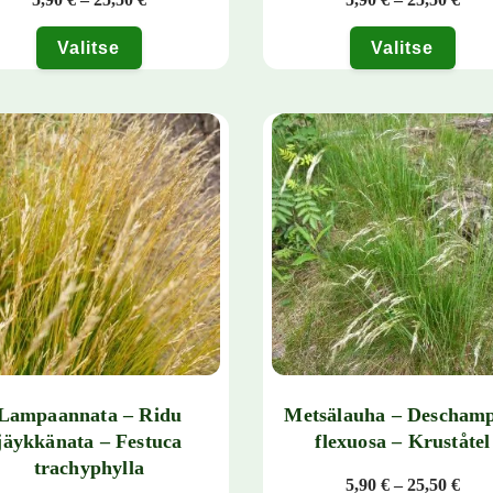
Valitse
Valitse
tuotteella on useampi muunnelma. Voit tehdä valinnat tuotteen sivulla.
Tällä tuotteella on useampi muun
Lampaannata – Ridu
Metsälauha – Deschamp
jäykkänata – Festuca
flexuosa – Kruståtel
trachyphylla
Hint
5,90
€
–
25,50
€