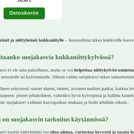
14,90
€
Ostoskoriin
inät ja niittyheinät kukkaniitylle
– luonnollista tukea kukkiville kasvei
itaanko suojakasvia kukkaniittykylvössä?
svi ei ole aina pakollinen, mutta se voi
helpottaa niittykylvön onnistu
s eroosiolle tai kuivumiselle. Oikein valittu suojakasvi tukee taimettumis
inen erityisesti: suuret alueet, rinteet, avoimet tuuliset paikat, karkea 
 tarpeen: pienet pihakohteet, valmiiksi hyvä kylvöpinta ja hallittu kastel
tä: suojakasvi valitaan kasvupaikan mukaan ja hoito tehdään oikein..
 on suojakasvin tarkoitus käytännössä?
svi (usein niittyheinä) voi
sitoa pintaa, varjostaa kevyesti ja tasata k