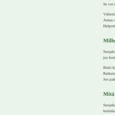
Se voi
Vähentä
Antaa r
Helpott
Mill
Suojaka
jos hoi
Riski k
Ratkais
Jos pai
Mitä 
Suojaka
heinäla