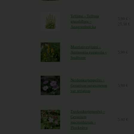
Tellima – Tellima
5,90
€
–
grandiflora –
25,50
€
Hi
Anagrambräcka
Maarianverijuuri –
Agrimonia eupatoria –
5,90
€
Småborre
Neidonkurjenpolvi –
Geranium sanguineum
5,90
€
var. striatum
Tuoksukurjenpolvi –
Geranium
5,90
€
macrorrhizum –
Flocknäva