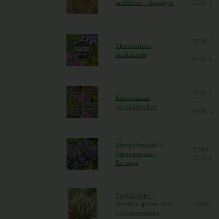
multiflora – Ängsfryle
25,50
€
Hi
22,00
€
Yksivuotinen
–
kukkaloisto
62,00
€
Hi
21,00
€
Kasvupaikan
–
suosikkiseokset
84,00
€
Hi
Rönsyakankaali –
5,90
€
–
Ajuga reptans –
37,70
€
Hi
Revsuga
Tähkätädyke –
Veronica spicata 'alba'
5,90
€
– Vit axveronika