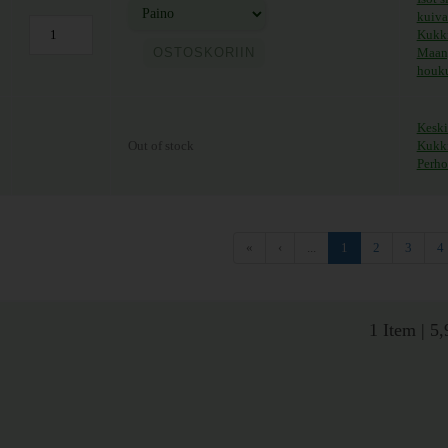
kuiva
Kukki
ntaluokka: 5,90 € - 25,50 €
OSTOSKORIIN
Maanp
houku
Keski
Out of stock
Kukki
Perho
«
‹
...
1
2
3
4
1 Item
|
5