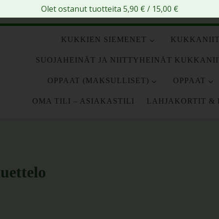
Olet ostanut tuotteita
5,90
€
/
15,00
€
KUKKIEN SIEMENET
KUKKANIIT
SUOJAHEINÄT JA NIITTYHEINÄT KUKKANI
OPPAAT (MAKSULLISET)
OPPAAT
OMA TILI – ASIAKASTILI
LAHJAKORTIT & 
uettelo