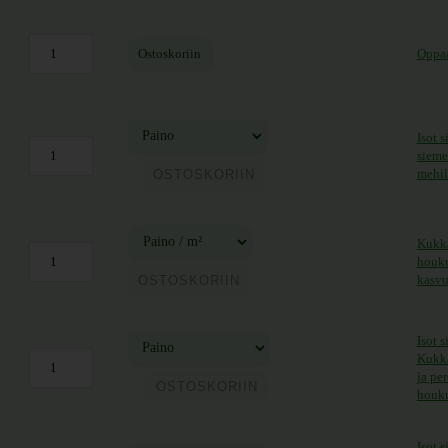
Ostoskoriin
Oppaa
Isot 
sieme
ntaluokka: 5,90 € - 20,50 €
mehil
OSTOSKORIIN
Kukka
houku
ntaluokka: 11,00 € - 62,00 €
kasvu
OSTOSKORIIN
Isot 
Kukka
ntaluokka: 5,90 € - 25,50 €
ja pe
OSTOSKORIIN
houku
Isot 