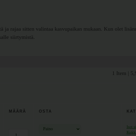
stä ja rajaa sitten valintaa kasvupaikan mukaan. Kun olet lisänn
lle siirtymistä.
1 Item
|
5
MÄÄRÄ
OSTA
KAT
Isot 
Kukki