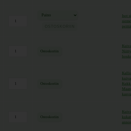
Isot 
sieme
ntaluokka: 5,90 € - 25,50 €
peitt
OSTOSKORIIN
Kuiva
Ostoskoriin
Niitt
houku
Kalli
kuiva
Ostoskoriin
Kukki
Maanp
kasvu
Kuiva
Ostoskoriin
kukat
annos