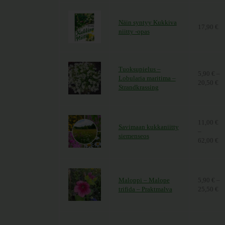
Näin syntyy Kukkiva
17,90
€
niitty -opas
Tuoksupielus –
5,90
€
–
Lobularia maritima –
20,50
€
Hi
Strandkrassing
11,00
€
Savimaan kukkaniitty
–
siemenseos
62,00
€
Hi
Maloppi – Malope
5,90
€
–
trifida – Praktmalva
25,50
€
Hi