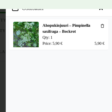
1
Ostoskori
TY SIEMENSEOKSET
Ahopukinjuuri – Pimpinella
ITYLLE
KASVILUETTELO
saxifraga – Bockrot
Search
Qty:
1
ASIAKASPALVELU
Price:
5,90
€
5,90
€
1
LAHJAT
OSTOSKORI