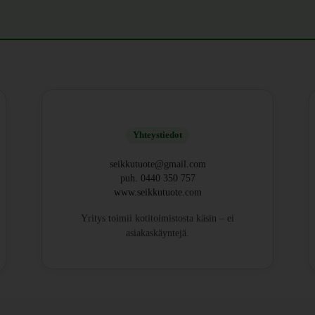
Yhteystiedot
seikkutuote@gmail.com
puh. 0440 350 757
www.seikkutuote.com
Yritys toimii kotitoimistosta käsin – ei
asiakaskäyntejä.