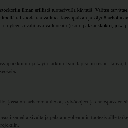
ostoskoriin ilman erillistä tuotesivulla käyntiä. Valitse tarvit
 nimellä tai suodattaa valintaa kasvupaikan ja käyttötarkoituk
lla on yleensä valittava vaihtoehto (esim. pakkauskoko), joka 
vupaikkoihin ja käyttötarkoituksiin laji sopii (esim. kuiva, tu
seoksia.
le, jossa on tarkemmat tiedot, kylvöohjeet ja annospussien sis
opeasti samalta sivulta ja palata myöhemmin tuotesivuille tark
rojektiin.