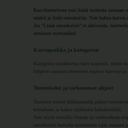
Kasviluettelosta voit lisätä tuotteita suoraan 
määrä ja lisää ostoskoriin. Voit hakea kasvia
Jos “Lisää ostoskoriin” ei aktivoidu, tuottee
onnistuu normaalisti.
Kasvupaikka ja kategoriat
Kategoria-sarakkeesta näet nopeasti, mihin kas
helposti samaan alueeseen sopivia kasveja ja 
Tuotetiedot ja tarkemmat ohjeet
Tuotteen nimeä klikkaamalla pääset tuotesivul
kerrallaan ja hakea lajikkeita hakukentällä.
Voit myös vertailla hintoja ja vaihtoehtoja n
ostoskoriin kerralla useamman lajin samaan p