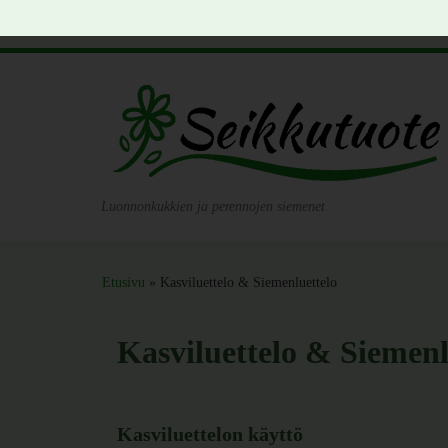
Skip to content
Luonnonkukkien ja perennojen siemenet
Etusivu
»
Kasviluettelo & Siemenluettelo
Kasviluettelo & Siemenl
Kasviluettelon käyttö