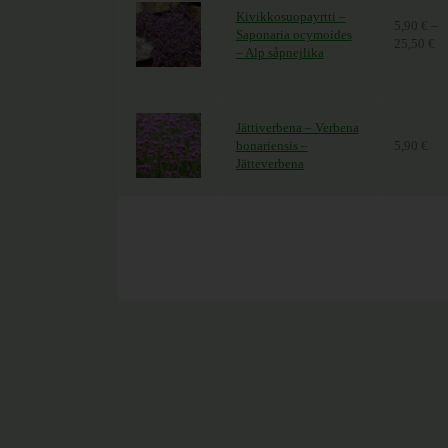
Kivikkosuopayrtti –
5,90
€
–
Saponaria ocymoides
25,50
€
Hi
– Alp såpnejlika
Jättiverbena – Verbena
bonariensis –
5,90
€
Jätteverbena