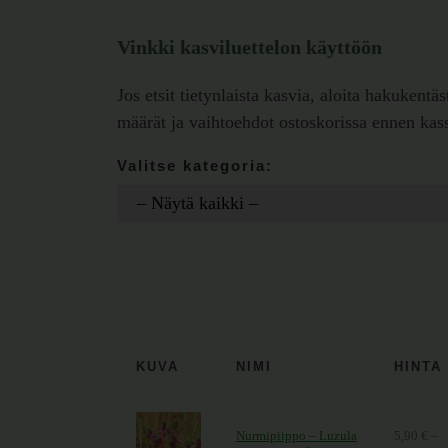
Vinkki kasviluettelon käyttöön
Jos etsit tietynlaista kasvia, aloita hakukentä
määrät ja vaihtoehdot ostoskorissa ennen kassa
Valitse kategoria:
KUVA
NIMI
HINTA
Nurmipiippo – Luzula
5,90
€
–