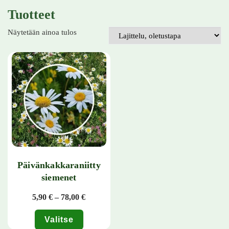
Tuotteet
Näytetään ainoa tulos
Päivänkakkaraniitty
siemenet
Hintaluokka: 5,90 € - 78,00 €
5,90
€
–
78,00
€
Valitse