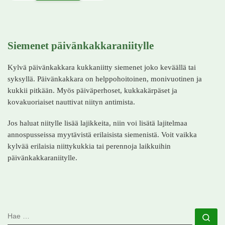
Tällä tuotteella on useampi muunnelma. Voit tehdä valinnat tuotteen 
Siemenet päivänkakkaraniitylle
Kylvä päivänkakkara kukkaniitty siemenet joko keväällä tai
syksyllä. Päivänkakkara on helppohoitoinen, monivuotinen ja
kukkii pitkään. Myös päiväperhoset, kukkakärpäset ja
kovakuoriaiset nauttivat niityn antimista.
Jos haluat niitylle lisää lajikkeita, niin voi lisätä lajitelmaa
annospusseissa myytävistä erilaisista siemenistä. Voit vaikka
kylvää erilaisia niittykukkia tai perennoja laikkuihin
päivänkakkaraniitylle.
HAE
Ha