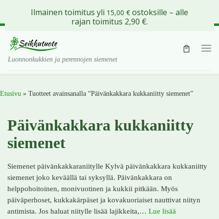
Ilmainen toimitus yli
ostoksille – alle
15,00
€
Skip to content
rajan toimitus 2,90 €.
Val
Luonnonkukkien ja perennojen siemenet
Etusivu
»
Tuotteet avainsanalla “Päivänkakkara kukkaniitty siemenet”
Päivänkakkara kukkaniitty
siemenet
Siemenet päivänkakkaraniitylle Kylvä päivänkakkara kukkaniitty
siemenet joko keväällä tai syksyllä. Päivänkakkara on
helppohoitoinen, monivuotinen ja kukkii pitkään. Myös
päiväperhoset, kukkakärpäset ja kovakuoriaiset nauttivat niityn
antimista. Jos haluat niitylle lisää lajikkeita,…
Lue lisää