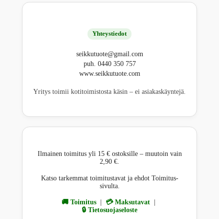
Yhteystiedot
seikkutuote@gmail.com
puh. 0440 350 757
www.seikkutuote.com
Yritys toimii kotitoimistosta käsin – ei asiakaskäyntejä.
Ilmainen toimitus yli 15 € ostoksille – muutoin vain
2,90 €.
Katso tarkemmat toimitustavat ja ehdot Toimitus-
sivulta.
🚚 Toimitus
|
💳 Maksutavat
|
🔒 Tietosuojaseloste