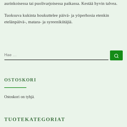
aurinkoisessa tai puolivarjoisessa paikassa. Kestää hyvin talvea.
Tuoksuva kukinta houkuttelee päivä- ja yöperhosia etenkin
etelänpäivä-, matara- ja syreenikiitäjiä.
HAE
Ha
OSTOSKORI
Ostoskori on tyhjä.
TUOTEKATEGORIAT