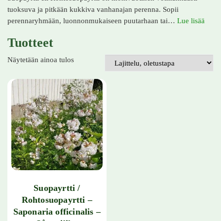
tuoksuva ja pitkään kukkiva vanhanajan perenna. Sopii
perennaryhmään, luonnonmukaiseen puutarhaan tai…
Lue lisää
Tuotteet
Näytetään ainoa tulos
Suopayrtti /
Rohtosuopayrtti –
Saponaria officinalis –