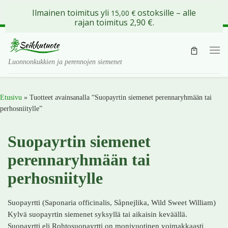
Ilmainen toimitus yli
ostoksille – alle
15,00
€
Skip to content
rajan toimitus 2,90 €.
Val
Luonnonkukkien ja perennojen siemenet
Etusivu
»
Tuotteet avainsanalla “Suopayrtin siemenet perennaryhmään tai
perhosniitylle”
Suopayrtin siemenet
perennaryhmään tai
perhosniitylle
Suopayrtti (Saponaria officinalis, Såpnejlika, Wild Sweet William)
Kylvä suopayrtin siemenet syksyllä tai aikaisin keväällä.
Suopayrtti eli Rohtosuopayrtti on monivuotinen voimakkaasti