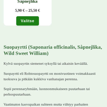
Såpnejlika
Hintaluokka: 5,90 € - 25,50 €
5,90
€
–
25,50
€
Valitse
Tällä tuotteella on useampi muunnelma. Voit tehdä valinnat tuotteen 
Suopayrtti (Saponaria officinalis, Såpnejlika,
Wild Sweet William)
Kylvä suopayrtin siemenet syksyllä tai aikaisin keväällä.
Suopayrtti eli Rohtosuopayrtti on monivuotinen voimakkaasti
tuoksuva ja pitkään kukkiva vanhanajan perenna.
Sopii perennaryhmään, luonnonmukaiseen puutarhaan tai
perhospuutarhaan.
Vaatimaton kasvupaikan suhteen mutta viihtyy parhaiten