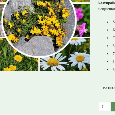
kasvupaik
tienpientar
S
K
T
3
7
1
3
PAINO
Hiekkah