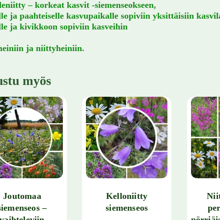
eniitty – korkeat kasvit -siemenseokseen
,
le ja paahteiselle kasvupaikalle sopiviin yksittäisiin kasvil
lle ja kivikkoon sopiviin kasveihin
einiin ja niittyheiniin
.
ustu myös
Joutomaa
Kelloniitty
Nii
siemenseos –
siemenseos
per
vaihteleviin
pörriäis