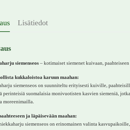
aus
Lisätiedot
aus
aharju siemenseos
– kotimaiset siemenet kuivaan, paahteiseen
ollista kukkaloistoa karuun maahan:
harju siemenseos on suunniteltu erityisesti kuiville, paahteisill
ää perinteisiä suomalaisia monivuotisten kasvien siemeniä, jotka
ja moreenimailla.
 paahteeseen ja läpäisevään maahan:
iekkaharju siemenseos on erinomainen valinta kasvupaikoille,