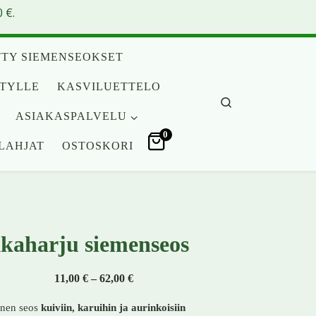
 €.
TY SIEMENSEOKSET
ITYLLE
KASVILUETTELO
Search
ASIAKASPALVELU
0
LAHJAT
OSTOSKORI
kaharju siemenseos
Hintaluokka: 11,00 € - 62,00 €
11,00
€
–
62,00
€
inen seos
kuiviin, karuihin ja aurinkoisiin