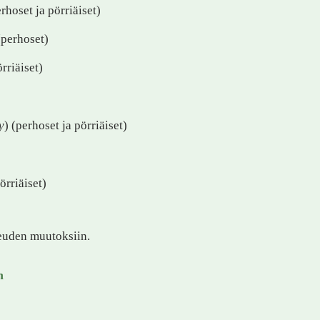
erhoset ja pörriäiset)
(perhoset)
örriäiset)
y
) (perhoset ja pörriäiset)
pörriäiset)
euden muutoksiin.
n