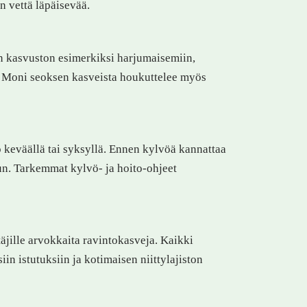
n vettä läpäisevää.
n kasvuston esimerkiksi harjumaisemiin,
lle. Moni seoksen kasveista houkuttelee myös
keväällä tai syksyllä. Ennen kylvöä kannattaa
un. Tarkemmat kylvö- ja hoito-ohjeet
täjille arvokkaita ravintokasveja. Kaikki
n istutuksiin ja kotimaisen niittylajiston