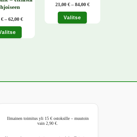
 - 62,00 €
Hintaluokka: 21,00 € - 
21,00
€
–
84,00
€
hjoiseen
Valitse
Hintaluokka: 5,90 € - 62,00 €
0
€
–
62,00
€
 tehdä valinnat tuotteen sivulla.
Tällä tuotteella on useampi muunnelma. Voit teh
Valitse
tteella on useampi muunnelma. Voit tehdä valinnat tuotteen sivulla.
Ilmainen toimitus yli 15 € ostoksille – muutoin
vain 2,90 €.