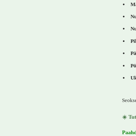
Mä
N
Nu
Pi
Pä
Pö
Uk
Seokse
☀️ Tu
Paahd