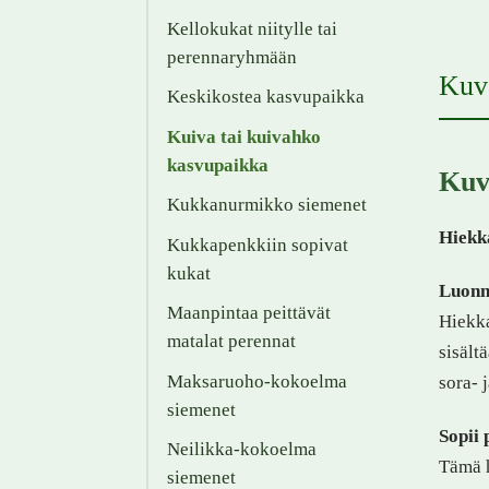
Kellokukat niitylle tai
perennaryhmään
Kuv
Keskikostea kasvupaikka
Kuiva tai kuivahko
kasvupaikka
Kuv
Kukkanurmikko siemenet
Hiekk
Kukkapenkkiin sopivat
kukat
Luonn
Maanpintaa peittävät
Hiekka
matalat perennat
sisält
Maksaruoho-kokoelma
sora- 
siemenet
Sopii
Neilikka-kokoelma
Tämä h
siemenet