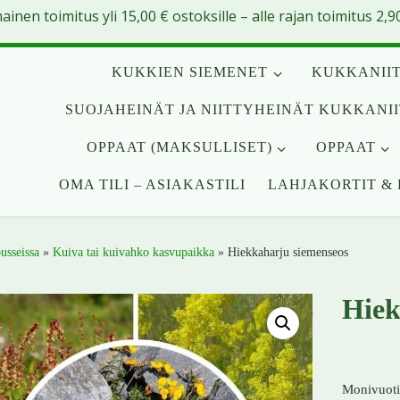
mainen toimitus yli
15,00
€
ostoksille – alle rajan toimitus 2,90
KUKKIEN SIEMENET
KUKKANIIT
SUOJAHEINÄT JA NIITTYHEINÄT KUKKANI
OPPAAT (MAKSULLISET)
OPPAAT
OMA TILI – ASIAKASTILI
LAHJAKORTIT & 
usseissa
»
Kuiva tai kuivahko kasvupaikka
»
Hiekkaharju siemenseos
Hiek
Monivuot