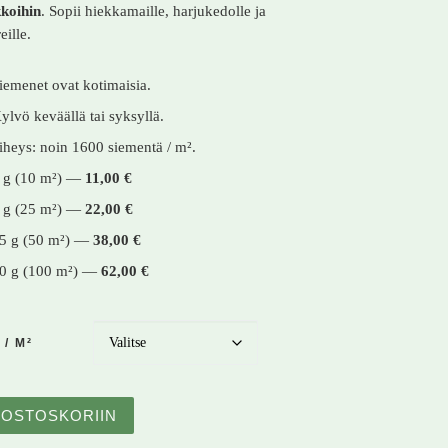
koihin
. Sopii hiekkamaille, harjukedolle ja
eille.
iemenet ovat kotimaisia.
ylvö keväällä tai syksyllä.
iheys: noin 1600 siementä / m².
 g (10 m²) —
11,00 €
 g (25 m²) —
22,00 €
5 g (50 m²) —
38,00 €
0 g (100 m²) —
62,00 €
 / M²
arju siemenseos määrä
OSTOSKORIIN