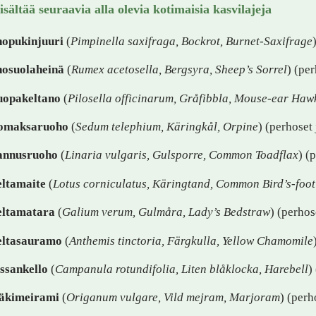
isältää seuraavia alla olevia kotimaisia kasvilajeja
opukinjuuri
(
Pimpinella saxifraga, Bockrot, Burnet-Saxifrage
osuolaheinä
(
Rumex acetosella, Bergsyra, Sheep’s Sorrel
) (pe
opakeltano
(
Pilosella officinarum, Gråfibbla, Mouse-ear Ha
omaksaruoho
(
Sedum telephium, Käringkål, Orpine
) (perhoset 
annusruoho
(
Linaria vulgaris, Gulsporre, Common Toadflax
) (
ltamaite
(
Lotus corniculatus, Käringtand, Common Bird’s-foot 
ltamatara
(
Galium verum, Gulmåra, Lady’s Bedstraw
) (perhos
ltasauramo
(
Anthemis tinctoria, Färgkulla, Yellow Chamomile
ssankello
(
Campanula rotundifolia, Liten blåklocka, Harebell
)
äkimeirami
(
Origanum vulgare, Vild mejram, Marjoram
) (perh