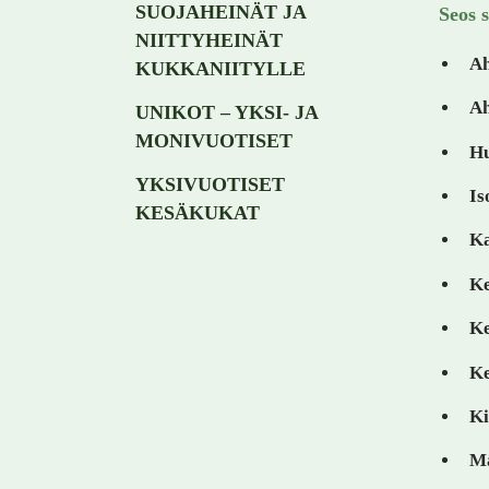
SUOJAHEINÄT JA
Seos s
NIITTYHEINÄT
Ah
KUKKANIITYLLE
Ah
UNIKOT – YKSI- JA
MONIVUOTISET
Hu
YKSIVUOTISET
Is
KESÄKUKAT
K
Ke
Ke
Ke
Ki
M