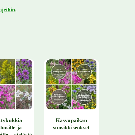
ajeihin
,
ttykukkia
Kasvupaikan
hosille ja
suosikkiseokset
ille – etelästä