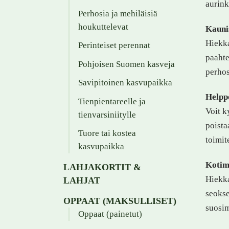
aurink
Perhosia ja mehiläisiä
houkuttelevat
Kauni
Hiekka
Perinteiset perennat
paahte
Pohjoisen Suomen kasveja
perhos
Savipitoinen kasvupaikka
Helppo
Tienpientareelle ja
Voit k
tienvarsiniitylle
poista
Tuore tai kostea
toimi
kasvupaikka
Kotima
LAHJAKORTIT &
Hiekka
LAHJAT
seokse
OPPAAT (MAKSULLISET)
suosim
Oppaat (painetut)