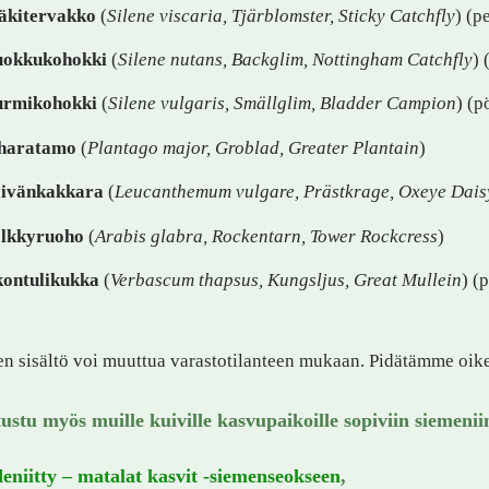
kitervakko
(
Silene viscaria, Tjärblomster, Sticky Catchfly
) (p
uokkukohokki
(
Silene nutans, Backglim, Nottingham Catchfly
) 
rmikohokki
(
Silene vulgaris, Smällglim, Bladder Campion
) (p
haratamo
(
Plantago major, Groblad, Greater Plantain
)
ivänkakkara
(
Leucanthemum vulgare, Prästkrage, Oxeye Dais
lkkyruoho
(
Arabis glabra, Rockentarn, Tower Rockcress
)
ontulikukka
(
Verbascum thapsus, Kungsljus, Great Mullein
) (
n sisältö voi muuttua varastotilanteen mukaan. Pidätämme oik
tustu myös muille kuiville kasvupaikoille sopiviin siemenii
eniitty – matalat kasvit -siemenseokseen
,