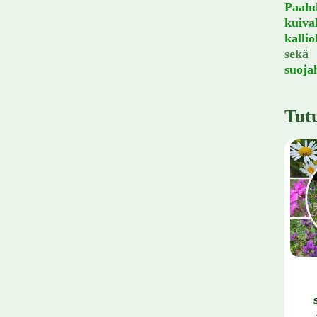
Paahd
kuival
kallio
sekä
suojah
Tut