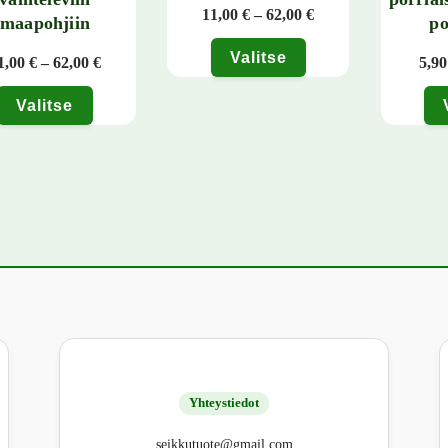
Hintaluokka: 11,00 €
11,00
€
–
62,00
€
maapohjiin
po
Valitse
Hintaluokka: 11,00 € - 62,00 €
1,00
€
–
62,00
€
5,9
Tällä tuotteella on useampi muunnelma. Voit
Valitse
tuotteella on useampi muunnelma. Voit tehdä valinnat tuotteen sivulla.
Tällä tuo
Yhteystiedot
seikkutuote@gmail.com