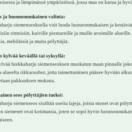
oisessa ja lämpimässä ympäristössä, jossa maa on karua ja hyvi
s ja luonnonmukainen valinta:
harju siemenseoksella voit luoda luonnonmukaisen ja kestävä
isiin rinteisiin, kuiville pientareille ja muille avoimille aluei
ia, mehiläisiä ja muita pölyttäjiä.
 kylvää keväällä tai syksyllä:
ylvää hiekkaharju siemenseoksen muokatun maan pinnalle joko 
a alueelta rikkaruohot, jotta taimettuminen pääsee hyvään alku
tetaan pakkauksen mukana.
inen seos pölyttäjien tueksi:
harju siemenseos sisältää useita lajeja, joista monet ovat pölyt
n siemenet ovat kotimaisia, joten se sopii hyvin luonnonmukaisii
iseen.