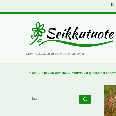
Il
Skip to content
Luonnonkukkien ja perennojen siemenet
Etusivu
»
Kukkien siemenet – Niittykukat ja perennat annosp
HAE
Hae …