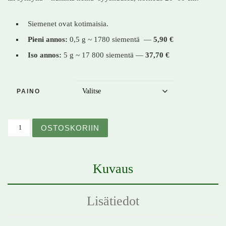
Siemenet ovat kotimaisia.
Pieni annos:
0,5 g ~ 1780 siementä —
5,90 €
Iso annos:
5 g ~ 17 800 siementä —
37,70 €
PAINO
Keltamatara – Galium verum – Gulmåra määrä
OSTOSKORIIN
Kuvaus
Lisätiedot