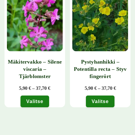
Mäkitervakko – Silene
Pystyhanhikki –
viscaria –
Potentilla recta – Styv
Tjärblomster
fingerört
Hintaluokka: 5,90 € - 37,70 €
Hintaluok
5,90
€
–
37,70
€
5,90
€
–
37,70
€
Valitse
Valitse
Tällä tuotteella on useampi muunnelma. Voit tehdä valinnat tuotteen 
Tällä tuotteella on useampi muunn