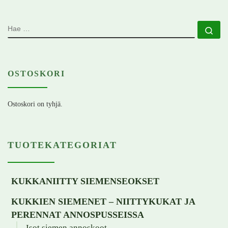
HAE
Ha
OSTOSKORI
Ostoskori on tyhjä.
TUOTEKATEGORIAT
KUKKANIITTY SIEMENSEOKSET
KUKKIEN SIEMENET – NIITTYKUKAT JA
PERENNAT ANNOSPUSSEISSA
Isot siemen annoskoot