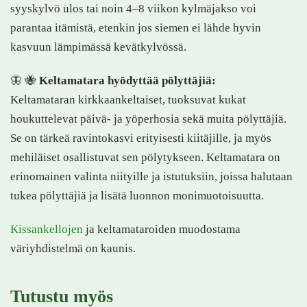
syyskylvö ulos tai noin 4–8 viikon kylmäjakso voi
parantaa itämistä, etenkin jos siemen ei lähde hyvin
kasvuun lämpimässä kevätkylvössä.
🦋 🐝
Keltamatara hyödyttää pölyttäjiä:
Keltamataran kirkkaankeltaiset, tuoksuvat kukat
houkuttelevat päivä- ja yöperhosia sekä muita pölyttäjiä.
Se on tärkeä ravintokasvi erityisesti kiitäjille, ja myös
mehiläiset osallistuvat sen pölytykseen. Keltamatara on
erinomainen valinta niityille ja istutuksiin, joissa halutaan
tukea pölyttäjiä ja lisätä luonnon monimuotoisuutta.
Kissankellojen
ja keltamataroiden muodostama
väriyhdistelmä on kaunis.
Tutustu myös