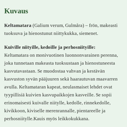
Kuvaus
Keltamatara
(Galium verum, Gulmåra) – frön, makeasti
tuoksuva ja hienostunut niittykukka, siemenet.
Kuiville niityille, kedoille ja perhosniityille:
Keltamatara on monivuotinen luonnonvarainen perenna,
joka tunnetaan makeasta tuoksustaan ja hienostuneesta
kasvutavastaan. Se muodostaa vahvan ja kestävän
kasvuston syvän pääjuuren sekä haarautuvan maavarren
avulla. Keltamataran kapeat, neulasmaiset lehdet ovat
tyypillisiä kuivien kasvupaikkojen kasveille. Se sopii
erinomaisesti kuivalle niitylle, kedolle, rinnekedolle,
kivikkoon, kiviselle merenrannalle, pientareelle ja
perhosniitylle.Kauis myös leikkokukkana.