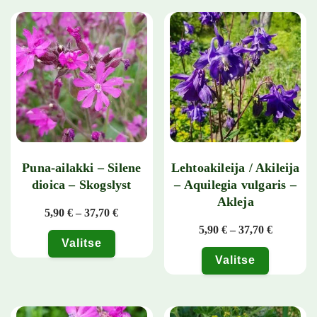
Puna-ailakki – Silene
Lehtoakileija / Akileija
dioica – Skogslyst
– Aquilegia vulgaris –
Akleja
Hintaluokka: 5,90 € - 37,70 €
5,90
€
–
37,70
€
Hintaluok
5,90
€
–
37,70
€
Valitse
Valitse
Tällä tuotteella on useampi muunnelma. Voit tehdä valinnat tuotteen 
Tällä tuotteella on useampi muunn