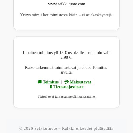
www.seikkutuote.com
Yritys toimii kotitoimistosta käsin – ei asiakaskäyntejä.
Ilmainen toimitus yli 15 € ostoksille – muutoin vain
2,90 €.
Katso tarkemmat toimitustavat ja ehdot Toimitus-
sivulta.
🚚 Toimitus
|
💳 Maksutavat
|
🔒 Tietosuojaseloste
Tietosi ovat turvassa meidän kanssamme.
© 2026
Seikkutuote
– Kaikki oikeudet pidätetään