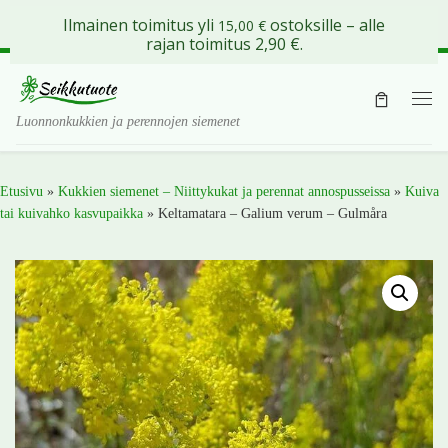
Ilmainen toimitus yli
ostoksille – alle
15,00
€
Skip to content
rajan toimitus 2,90 €.
Val
Luonnonkukkien ja perennojen siemenet
Etusivu
»
Kukkien siemenet – Niittykukat ja perennat annospusseissa
»
Kuiva
tai kuivahko kasvupaikka
»
Keltamatara – Galium verum – Gulmåra