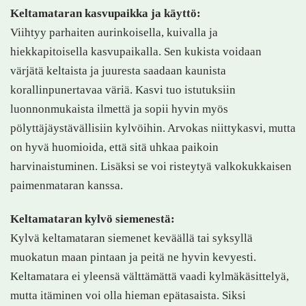
Keltamataran kasvupaikka ja käyttö:
Viihtyy parhaiten aurinkoisella, kuivalla ja
hiekkapitoisella kasvupaikalla. Sen kukista voidaan
värjätä keltaista ja juuresta saadaan kaunista
korallinpunertavaa väriä. Kasvi tuo istutuksiin
luonnonmukaista ilmettä ja sopii hyvin myös
pölyttäjäystävällisiin kylvöihin. Arvokas niittykasvi, mutta
on hyvä huomioida, että sitä uhkaa paikoin
harvinaistuminen. Lisäksi se voi risteytyä valkokukkaisen
paimenmataran kanssa.
Keltamataran kylvö siemenestä:
Kylvä keltamataran siemenet keväällä tai syksyllä
muokatun maan pintaan ja peitä ne hyvin kevyesti.
Keltamatara ei yleensä välttämättä vaadi kylmäkäsittelyä,
mutta itäminen voi olla hieman epätasaista. Siksi