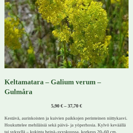
Keltamatara – Galium verum –
Gulmåra
Hintaluokka: 5,90 € - 37,
5,90
€
–
37,70
€
Kestävä, aurinkoisten ja kuivien paikkojen perinteinen niittykasvi.
Houkuttelee mehiläisiä sekä päivä- ja yöperhosia. Kylvö keväällä
tai syksyllä – kukinta heinä–syyskuussa, korkeus 20–60 cm.