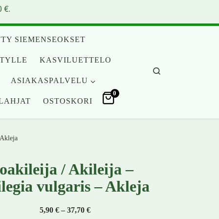
 €.
TY SIEMENSEOKSET
ITYLLE
KASVILUETTELO
Search
ASIAKASPALVELU
0
LAHJAT
OSTOSKORI
 Akleja
akileija / Akileija –
legia vulgaris – Akleja
Hintaluokka: 5,90 € - 37,70 €
5,90
€
–
37,70
€