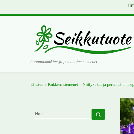
Il
Skip to content
Luonnonkukkien ja perennojen siemenet
Etusivu
»
Kukkien siemenet – Niittykukat ja perennat annosp
HAE
Hae …