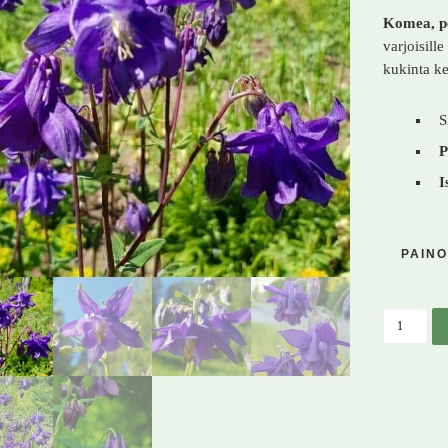
Komea, pe
varjoisill
kukinta k
S
P
I
PAINO
Lehtoaki