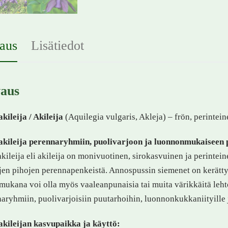
aus
Lisätiedot
aus
kileija / Akileija
(Aquilegia vulgaris, Akleja) – frön, perintei
akileija perennaryhmiin, puolivarjoon ja luonnonmukaiseen
kileija eli akileija on monivuotinen, sirokasvuinen ja perinteine
en pihojen perennapenkeistä. Annospussin siemenet on kerätty p
mukana voi olla myös vaaleanpunaisia tai muita värikkäitä lehto
aryhmiin, puolivarjoisiin puutarhoihin, luonnonkukkaniityille j
kileijan kasvupaikka ja käyttö: