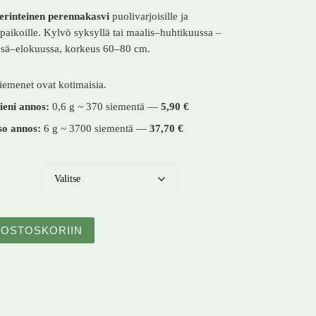
rinteinen perennakasvi
puolivarjoisille ja
e paikoille. Kylvö syksyllä tai maalis–huhtikuussa –
esä–elokuussa, korkeus 60–80 cm.
iemenet ovat kotimaisia.
ieni annos:
0,6 g ~ 370 siementä —
5,90 €
so annos:
6 g ~ 3700 siementä —
37,70 €
leija / Akileija – Aquilegia vulgaris – Akleja määrä
OSTOSKORIIN