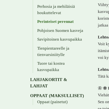
Viihty
Perhosia ja mehiläisiä
kasvup
houkuttelevat
korist
Perinteiset perennat
jatkaa
Pohjoisen Suomen kasveja
Lehtoa
Savipitoinen kasvupaikka
Voit k
Tienpientareelle ja
itämis
tienvarsiniitylle
voi ky
Tuore tai kostea
Lehto
kasvupaikka
Tätä k
LAHJAKORTIT &
LAHJAT
🦋 🐝
Viehät
OPPAAT (MAKSULLISET)
Sen om
Oppaat (painetut)
se toi