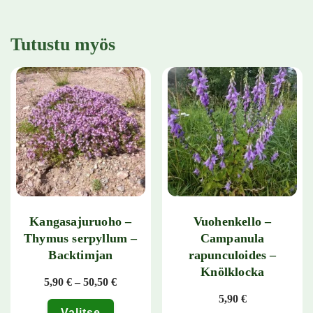
Tutustu myös
Kangasajuruoho –
Vuohenkello –
Thymus serpyllum –
Campanula
Backtimjan
rapunculoides –
Knölklocka
Hintaluokka: 5,90 € - 50,50 €
5,90
€
–
50,50
€
5,90
€
Valitse