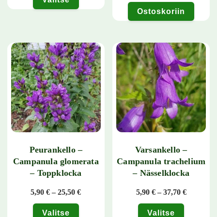
Ostoskoriin
Tällä tuotteella on useampi muunnelma. Voit tehdä valinnat tuotteen 
Peurankello –
Varsankello –
Campanula glomerata
Campanula trachelium
– Toppklocka
– Nässelklocka
Hintaluokka: 5,90 € - 25,50 €
Hintaluok
5,90
€
–
25,50
€
5,90
€
–
37,70
€
Valitse
Valitse