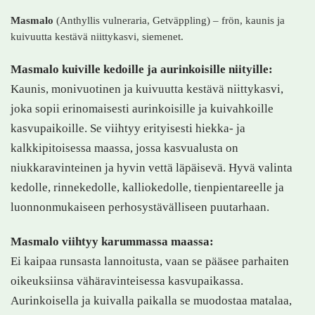
Masmalo
(Anthyllis vulneraria, Getväppling) – frön, kaunis ja
kuivuutta kestävä niittykasvi, siemenet.
Masmalo kuiville kedoille ja aurinkoisille niityille:
Kaunis, monivuotinen ja kuivuutta kestävä niittykasvi,
joka sopii erinomaisesti aurinkoisille ja kuivahkoille
kasvupaikoille. Se viihtyy erityisesti hiekka- ja
kalkkipitoisessa maassa, jossa kasvualusta on
niukkaravinteinen ja hyvin vettä läpäisevä. Hyvä valinta
kedolle, rinnekedolle, kalliokedolle, tienpientareelle ja
luonnonmukaiseen perhosystävälliseen puutarhaan.
Masmalo viihtyy karummassa maassa:
Ei kaipaa runsasta lannoitusta, vaan se pääsee parhaiten
oikeuksiinsa vähäravinteisessa kasvupaikassa.
Aurinkoisella ja kuivalla paikalla se muodostaa matalaa,