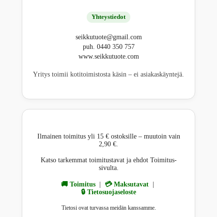
Yhteystiedot
seikkutuote@gmail.com
puh. 0440 350 757
www.seikkutuote.com
Yritys toimii kotitoimistosta käsin – ei asiakaskäyntejä.
Ilmainen toimitus yli 15 € ostoksille – muutoin vain
2,90 €.
Katso tarkemmat toimitustavat ja ehdot Toimitus-
sivulta.
🚚 Toimitus
|
💳 Maksutavat
|
🔒 Tietosuojaseloste
Tietosi ovat turvassa meidän kanssamme.