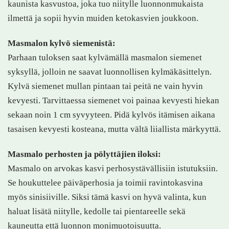
kaunista kasvustoa, joka tuo niitylle luonnonmukaista
ilmettä ja sopii hyvin muiden ketokasvien joukkoon.
Masmalon kylvö siemenistä:
Parhaan tuloksen saat kylvämällä masmalon siemenet
syksyllä, jolloin ne saavat luonnollisen kylmäkäsittelyn.
Kylvä siemenet mullan pintaan tai peitä ne vain hyvin
kevyesti. Tarvittaessa siemenet voi painaa kevyesti hiekan
sekaan noin 1 cm syvyyteen. Pidä kylvös itämisen aikana
tasaisen kevyesti kosteana, mutta vältä liiallista märkyyttä.
Masmalo perhosten ja pölyttäjien iloksi:
Masmalo on arvokas kasvi perhosystävällisiin istutuksiin.
Se houkuttelee päiväperhosia ja toimii ravintokasvina
myös sinisiiville. Siksi tämä kasvi on hyvä valinta, kun
haluat lisätä niitylle, kedolle tai pientareelle sekä
kauneutta että luonnon monimuotoisuutta.