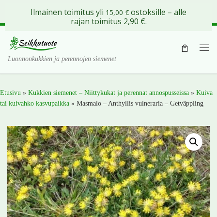
Ilmainen toimitus yli
ostoksille – alle
15,00
€
Skip to content
rajan toimitus 2,90 €.
Val
Luonnonkukkien ja perennojen siemenet
Etusivu
»
Kukkien siemenet – Niittykukat ja perennat annospusseissa
»
Kuiva
tai kuivahko kasvupaikka
»
Masmalo – Anthyllis vulneraria – Getväppling