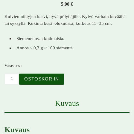
5,90
€
Kuivien niittyjen kasvi, hyvä pölyttäjille. Kylvö varhain keväällä
tai syksyllä. Kukinta kesä–elokuussa, korkeus 15–35 cm.
Siemenet ovat kotimaisia.
Annos ~ 0,3 g ~ 100 siementä.
Varastossa
Masmalo – Anthyllis vulneraria – Getväppling määrä
OSTOSKORIIN
Kuvaus
Kuvaus