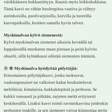
värikkääseen kukkaniittyyn. Kaunis myös leikkokukkana.
Tämä kasvi on vähän huolenpitoa vaativa ja viihtyy
aurinkoisilla, puolivarjoisilla, kuivilla ja tuoreilla
kasvupaikoilla, kestäen samalla hyvin talven.
Myskimalvan kylvö siemenestä:
Kylvä myskimalvan siemenet aikaisin keväällä tai
loppukesällä muokatun maan pintaan ja peitä kylvös
ohuelti, sillä kylmäkausi edistää siementen itämistä.
🦋 🐝
Myskimalva hyödyttää pölyttäjiä:
Erinomainen pölyttäjäkasvi, jonka tuoksuvat,
vaaleanpunaiset tai valkoiset kukat houkuttelevat
mehiläisiä, kimalaisia, kukkakärpäsiä ja perhosia. Se
kukkii runsaasti ja pitkään, tarjoten mettä erityisesti
keskikesällä. Lisäksi kasvi toimii ravintokasvina joidenkin
perhosten toukille, ja sen siemenet voivat kiinnostaa myös