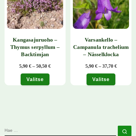
Kangasajuruoho –
Varsankello –
Thymus serpyllum –
Campanula trachelium
Backtimjan
– Nässelklocka
Hintaluokka: 5,90 € - 50,50 €
Hintaluok
5,90
€
–
50,50
€
5,90
€
–
37,70
€
Valitse
Valitse
Tällä tuotteella on useampi muunnelma. Voit tehdä valinnat tuotteen 
Tällä tuotteella on useampi muunn
HAE
Ha