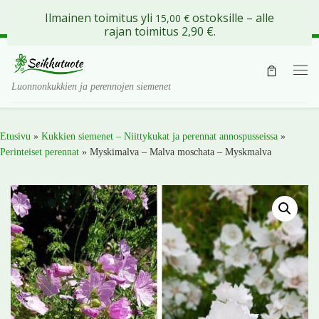
Ilmainen toimitus yli
ostoksille – alle
15,00
€
Skip to content
rajan toimitus 2,90 €.
Val
Luonnonkukkien ja perennojen siemenet
Etusivu
»
Kukkien siemenet – Niittykukat ja perennat annospusseissa
»
Perinteiset perennat
»
Myskimalva – Malva moschata – Myskmalva