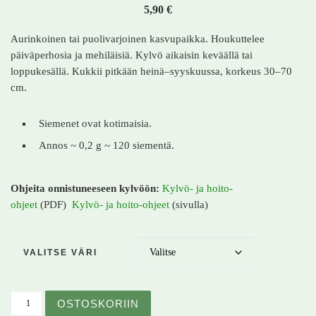
5,90
€
Aurinkoinen tai puolivarjoinen kasvupaikka. Houkuttelee
päiväperhosia ja mehiläisiä. Kylvö aikaisin keväällä tai
loppukesällä. Kukkii pitkään heinä–syyskuussa, korkeus 30–70
cm.
Siemenet ovat kotimaisia.
Annos ~ 0,2 g ~ 120 siementä.
Ohjeita onnistuneeseen kylvöön:
Kylvö- ja hoito-
ohjeet
(PDF)
Kylvö- ja hoito-ohjeet
(sivulla)
VALITSE VÄRI
Myskimalva – Malva moschata – Myskmalva määrä
OSTOSKORIIN