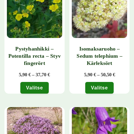
Pystyhanhikki –
Isomaksaruoho –
Potentilla recta – Styv
Sedum telephium –
fingerört
Kärleksört
Hintaluokka: 5,90 € - 37,70 €
Hintaluok
5,90
€
–
37,70
€
5,90
€
–
50,50
€
Valitse
Valitse
Tällä tuotteella on useampi muunnelma. Voit tehdä valinnat tuotteen 
Tällä tuotteella on useampi muunn