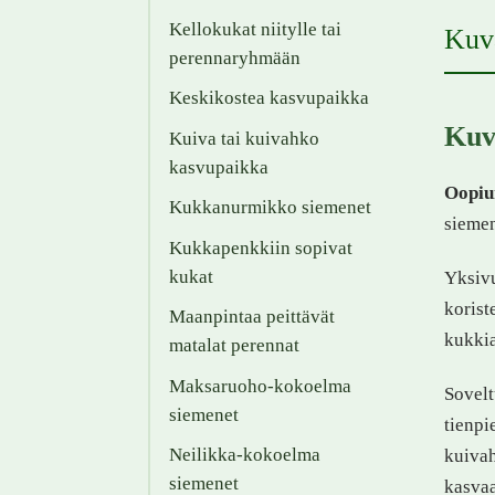
Kellokukat niitylle tai
Kuv
perennaryhmään
Keskikostea kasvupaikka
Kuv
Kuiva tai kuivahko
kasvupaikka
Oopiu
Kukkanurmikko siemenet
siemen
Kukkapenkkiin sopivat
kukat
Yksivu
korist
Maanpintaa peittävät
kukkia
matalat perennat
Maksaruoho-kokoelma
Sovelt
siemenet
tienpi
Neilikka-kokoelma
kuivah
siemenet
kasvaa