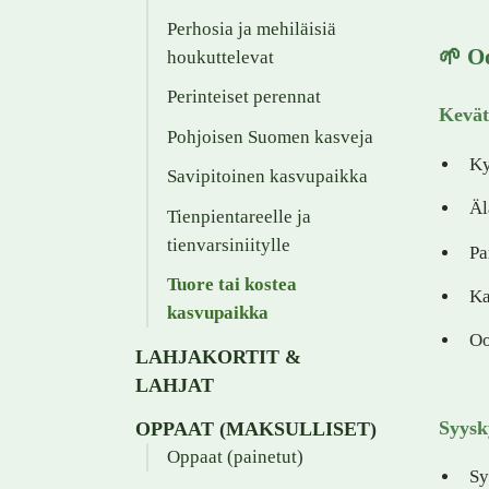
Perhosia ja mehiläisiä
🌱 O
houkuttelevat
Perinteiset perennat
Kevät
Pohjoisen Suomen kasveja
Ky
Savipitoinen kasvupaikka
Äl
Tienpientareelle ja
tienvarsiniitylle
Pa
Tuore tai kostea
Ka
kasvupaikka
Oo
LAHJAKORTIT &
LAHJAT
Syysk
OPPAAT (MAKSULLISET)
Oppaat (painetut)
Sy