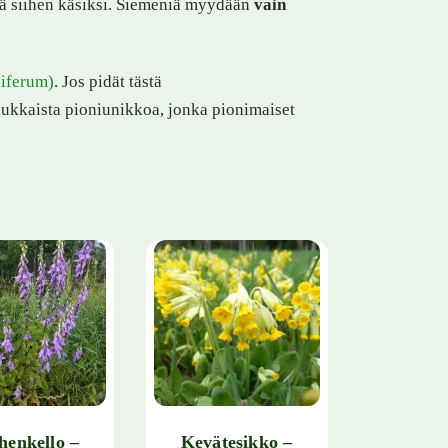
stä siihen käsiksi. Siemeniä myydään
vain
iferum)
. Jos pidät tästä
kukkaista pioniunikkoa, jonka pionimaiset
henkello –
Kevätesikko –