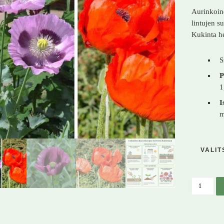
Aurinkoine
lintujen s
Kukinta h
S
P
1
I
VALIT
Oopiumu