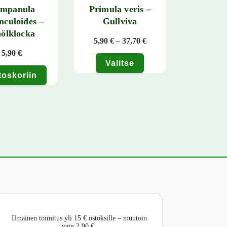
mpanula
Primula veris –
nculoides –
Gullviva
ölklocka
- 37,70 €
Hintaluokka: 5,90 € - 3
5,90
€
–
37,70
€
5,90
€
Valitse
toskoriin
 tehdä valinnat tuotteen sivulla.
Tällä tuotteella on useampi muunnelma. Voit teh
Ilmainen toimitus yli 15 € ostoksille – muutoin
vain 2,90 €.