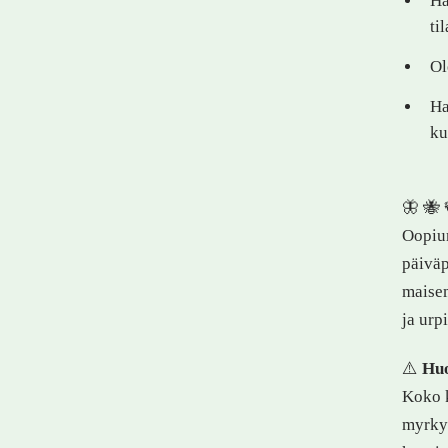
Ha
ti
Ol
Ha
ku
🦋 🐝 
Oopium
päiväp
maisem
ja urp
⚠️
Huo
Koko k
myrkyl