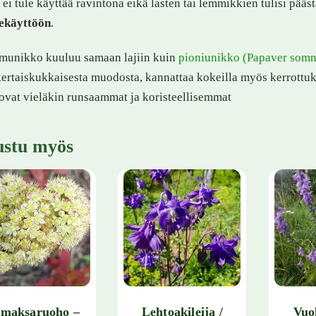
 ei tule käyttää ravintona eikä lasten tai lemmikkien tulisi pää
tekäyttöön
.
munikko kuuluu samaan lajiin kuin
pioniunikko (Papaver somn
ertaiskukkaisesta muodosta, kannattaa kokeilla myös kerrottu
ovat vieläkin runsaammat ja koristeellisemmat
ustu myös
omaksaruoho –
Lehtoakileija /
Vuo