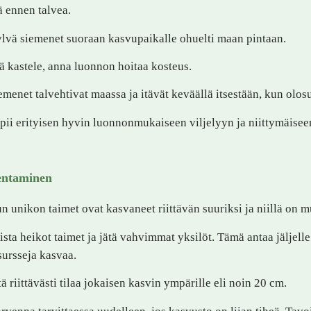
ä ennen talvea.
lvä siemenet suoraan kasvupaikalle ohuelti maan pintaan.
ä kastele, anna luonnon hoitaa kosteus.
emenet talvehtivat maassa ja itävät keväällä itsestään, kun olosu
pii erityisen hyvin luonnonmukaiseen viljelyyn ja niittymäisee
entaminen
n unikon taimet ovat kasvaneet riittävän suuriksi ja niillä on m
ista heikot taimet ja jätä vahvimmat yksilöt. Tämä antaa jäljelle
sursseja kasvaa.
tä riittävästi tilaa jokaisen kasvin ympärille eli noin 20 cm.