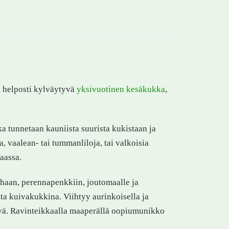
a helposti kylväytyvä
yksivuotinen kesäkukka
,
a tunnetaan kauniista suurista kukistaan ja
, vaalean- tai tummanliloja, tai valkoisia
maassa.
rhaan, perennapenkkiin, joutomaalle ja
iita kuivakukkina. Viihtyy aurinkoisella ja
sevä. Ravinteikkaalla maaperällä oopiumunikko