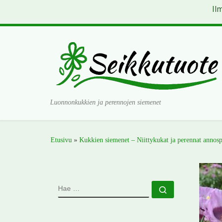
Il
Skip to content
Luonnonkukkien ja perennojen siemenet
Etusivu
»
Kukkien siemenet – Niittykukat ja perennat annosp
HAE
Hae …