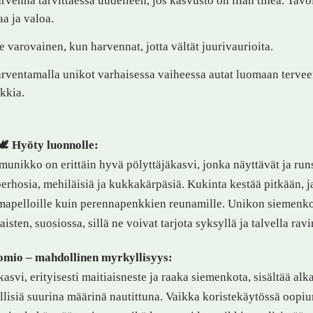
rvenna tarvittaessa uudelleen, jos kasvusto on liian tiheä. Tavoi
laa ja valoa.
e varovainen, kun harvennat, jotta vältät juurivaurioita.
rventamalla unikot varhaisessa vaiheessa autat luomaan terveen
kkia.
🕊️
Hyöty luonnolle:
unikko on erittäin hyvä pölyttäjäkasvi, jonka näyttävät ja run
erhosia, mehiläisiä ja kukkakärpäsiä. Kukinta kestää pitkään, ja
apelloille kuin perennapenkkien reunamille. Unikon siemenkod
iaisten, suosiossa, sillä ne voivat tarjota syksyllä ja talvella ravi
mio – mahdollinen myrkyllisyys:
asvi, erityisesti maitiaisneste ja raaka siemenkota, sisältää alk
lisiä suurina määrinä nautittuna. Vaikka koristekäytössä oopiumu