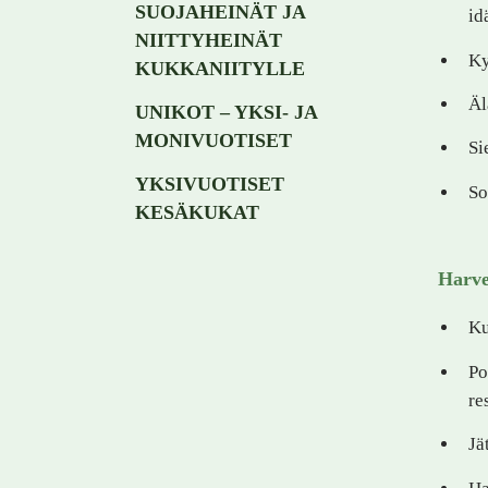
SUOJAHEINÄT JA
id
NIITTYHEINÄT
Ky
KUKKANIITYLLE
Äl
UNIKOT – YKSI- JA
MONIVUOTISET
Si
YKSIVUOTISET
So
KESÄKUKAT
Harv
Ku
Po
re
Jä