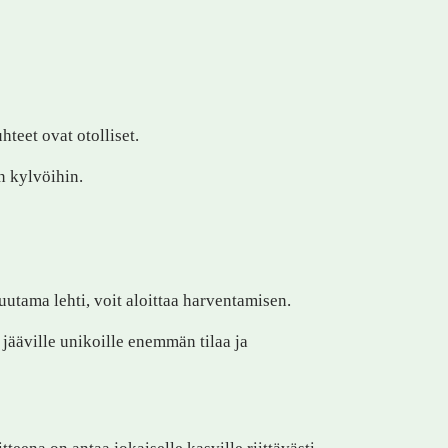
hteet ovat otolliset.
n kylvöihin.
uutama lehti, voit aloittaa harventamisen.
 jääville unikoille enemmän tilaa ja