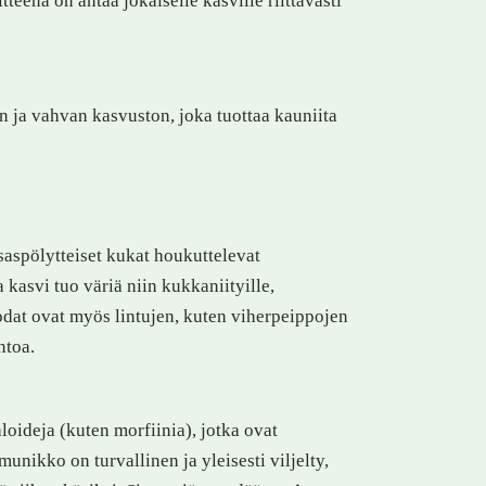
tteena on antaa jokaiselle kasville riittävästi
 ja vahvan kasvuston, joka tuottaa kauniita
saspölytteiset kukat houkuttelevat
 kasvi tuo väriä niin kukkaniityille,
at ovat myös lintujen, kuten viherpeippojen
ntoa.
aloideja (kuten morfiinia), jotka ovat
nikko on turvallinen ja yleisesti viljelty,