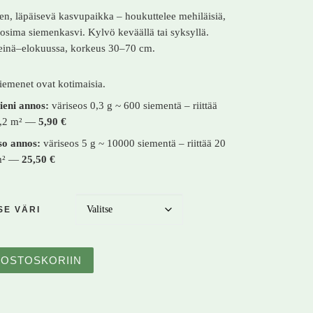
n, läpäisevä kasvupaikka – houkuttelee mehiläisiä,
uosima siemenkasvi. Kylvö keväällä tai syksyllä.
einä–elokuussa, korkeus 30–70 cm.
iemenet ovat kotimaisia.
ieni annos:
väriseos 0,3 g ~ 600 siementä – riittää
,2 m² —
5,90 €
so annos:
väriseos 5 g ~ 10000 siementä – riittää 20
m² —
25,50 €
SE VÄRI
nikko – Papaver somniferum – Opievallmo määrä
OSTOSKORIIN