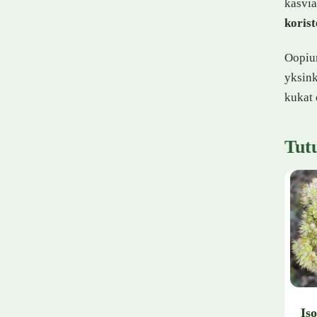
kasvia
koris
Oopiu
yksink
kukat 
Tut
Is