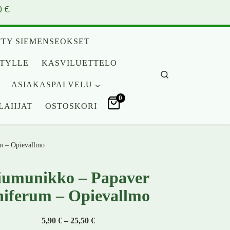
 €.
TY SIEMENSEOKSET
ITYLLE
KASVILUETTELO
Search
ASIAKASPALVELU
0
LAHJAT
OSTOSKORI
m – Opievallmo
umunikko – Papaver
iferum – Opievallmo
Hintaluokka: 5,90 € - 25,50 €
5,90
€
–
25,50
€