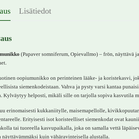
aus
Lisätiedot
aus
munikko
(Papaver somniferum, Opievallmo) – frön, näyttävä j
et.
otinen oopiumunikko on perinteinen lääke- ja koristekasvi, jok
eellisista siemenkodeistaan. Vahva ja pysty varsi kantaa punaisia
. Kylväytyy helposti, mikäli sille on tarjolla sopiva kasvutila 
uu erinomaisesti kukkaniitylle, maisemapellolle, kivikkopuuta
entareelle. Erityisesti isot koristeelliset siemenkodat ovat kaun
kolla tai tuoreella kasvupaikalla, joka on samalla vettä läpäi
 näyttävämmäksi kuin vähäravinteisella alustalla.