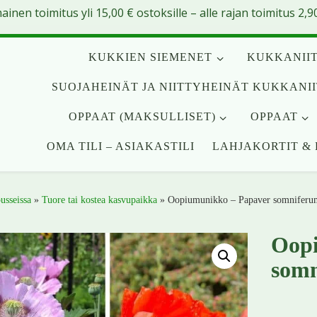
mainen toimitus yli
15,00
€
ostoksille – alle rajan toimitus 2,90
KUKKIEN SIEMENET
KUKKANIIT
SUOJAHEINÄT JA NIITTYHEINÄT KUKKANI
OPPAAT (MAKSULLISET)
OPPAAT
OMA TILI – ASIAKASTILI
LAHJAKORTIT & 
usseissa
»
Tuore tai kostea kasvupaikka
»
Oopiumunikko – Papaver somniferu
Oopi
somn