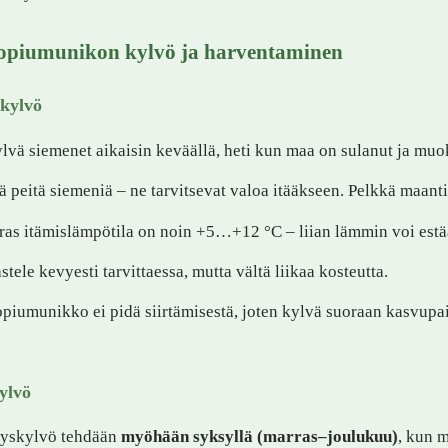
opiumunikon kylvö ja harventaminen
kylvö
lvä siemenet aikaisin keväällä, heti kun maa on sulanut ja muo
ä peitä siemeniä – ne tarvitsevat valoa itääkseen. Pelkkä maantii
ras itämislämpötila on noin +5…+12 °C – liian lämmin voi estä
stele kevyesti tarvittaessa, mutta vältä liikaa kosteutta.
piumunikko ei pidä siirtämisestä, joten kylvä suoraan kasvupai
ylvö
yskylvö tehdään
myöhään syksyllä (marras–joulukuu)
, kun m