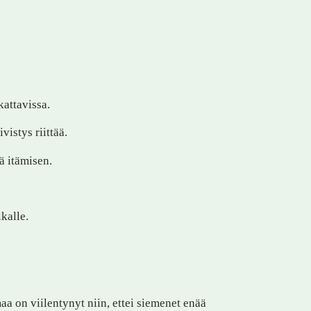
kattavissa.
vistys riittää.
ä itämisen.
kalle.
aa on viilentynyt niin, ettei siemenet enää