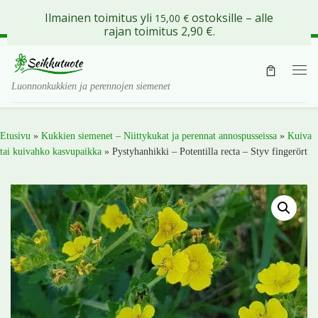
Ilmainen toimitus yli
ostoksille – alle
15,00
€
Skip to content
rajan toimitus 2,90 €.
Val
Luonnonkukkien ja perennojen siemenet
Etusivu
»
Kukkien siemenet – Niittykukat ja perennat annospusseissa
»
Kuiva
tai kuivahko kasvupaikka
»
Pystyhanhikki – Potentilla recta – Styv fingerört