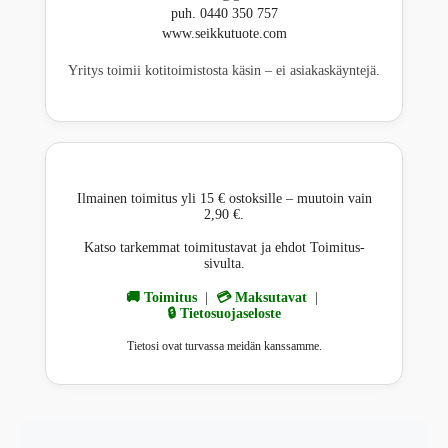
puh. 0440 350 757
www.seikkutuote.com
Yritys toimii kotitoimistosta käsin – ei asiakaskäyntejä.
Ilmainen toimitus yli 15 € ostoksille – muutoin vain
2,90 €.
Katso tarkemmat toimitustavat ja ehdot Toimitus-
sivulta.
🚚 Toimitus
|
💳 Maksutavat
|
🔒 Tietosuojaseloste
Tietosi ovat turvassa meidän kanssamme.