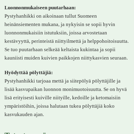
Luonnonmukaiseen puutarhaan:
Pystyhanhikki on aikoinaan tullut Suomeen
heinänsiementen mukana, ja nykyisin se sopii hyvin
luonnonmukaisiin istutuksiin, joissa arvostetaan
kestävyyttä, perinteistä niittyilmettä ja helppohoitoisuutta.
Se tuo puutarhaan selkeää keltaista kukintaa ja sopii
kauniisti muiden kuivien paikkojen niittykasvien seuraan.
Hyödyttää pölyttäjiä:
Pystyhanhikki tarjoaa mettä ja siitepölyä pölyttäjille ja
lisää kasvupaikan luonnon monimuotoisuutta. Se on hyvä
lisä erityisesti kuiville niityille, kedoille ja ketomaisiin
ympäristöihin, joissa halutaan tukea pölyttäjiä koko
kasvukauden ajan.