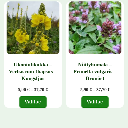
Ukontulikukka –
Niittyhumala –
Verbascum thapsus –
Prunella vulgaris –
Kungsljus
Brunört
Hintaluokka: 5,90 € - 37,70 €
Hintaluok
5,90
€
–
37,70
€
5,90
€
–
37,70
€
Valitse
Valitse
Tällä tuotteella on useampi muunnelma. Voit tehdä valinnat tuotteen 
Tällä tuotteella on useampi muunn