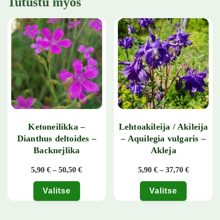
Tutustu myös
Ketoneilikka –
Lehtoakileija / Akileija
Dianthus deltoides –
– Aquilegia vulgaris –
Backnejlika
Akleja
Hintaluokka: 5,90 € - 50,50 €
Hintaluok
5,90
€
–
50,50
€
5,90
€
–
37,70
€
Valitse
Valitse
Tällä tuotteella on useampi muunnelma. Voit tehdä valinnat tuotteen 
Tällä tuotteella on useampi muunn