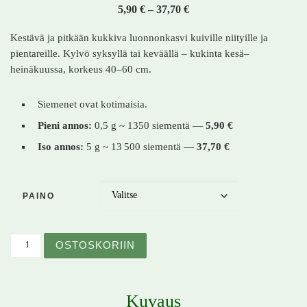
Hintaluokka: 5,90 € - 37,
5,90
€
–
37,70
€
Kestävä ja pitkään kukkiva luonnonkasvi kuiville niityille ja
pientareille. Kylvö syksyllä tai keväällä – kukinta kesä–
heinäkuussa, korkeus 40–60 cm.
Siemenet ovat kotimaisia.
Pieni annos:
0,5 g ~ 1350 siementä —
5,90 €
Iso annos:
5 g ~ 13 500 siementä —
37,70 €
PAINO
Pystyhanhikki – Potentilla recta – Styv fingerört määrä
OSTOSKORIIN
Kuvaus