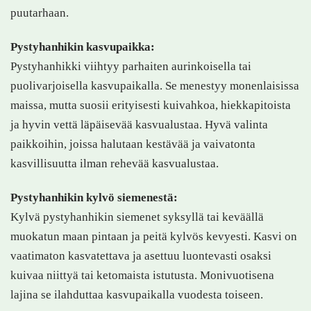
puutarhaan.
Pystyhanhikin kasvupaikka:
Pystyhanhikki viihtyy parhaiten aurinkoisella tai
puolivarjoisella kasvupaikalla. Se menestyy monenlaisissa
maissa, mutta suosii erityisesti kuivahkoa, hiekkapitoista
ja hyvin vettä läpäisevää kasvualustaa. Hyvä valinta
paikkoihin, joissa halutaan kestävää ja vaivatonta
kasvillisuutta ilman rehevää kasvualustaa.
Pystyhanhikin kylvö siemenestä:
Kylvä pystyhanhikin siemenet syksyllä tai keväällä
muokatun maan pintaan ja peitä kylvös kevyesti. Kasvi on
vaatimaton kasvatettava ja asettuu luontevasti osaksi
kuivaa niittyä tai ketomaista istutusta. Monivuotisena
lajina se ilahduttaa kasvupaikalla vuodesta toiseen.