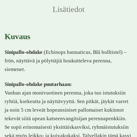
Lisätiedot
Kuvaus
Sinipallo-ohdake
(Echinops bannaticus, Blå bolltistel) –
frön, näyttävä ja pölyttäjiä houkutteleva perenna,
siemenet.
Sinipallo-ohdake puutarhaan:
Vanhan ajan monivuotinen perenna, joka tuo istutuksiin
ryhtiä, korkeutta ja näyttävyyttä. Sen pitkät, jäykät varret
ja noin 5 cm leveät hopeansiniset pallomaiset kukinnot
tekevät siitä upean katseenvangitsijan perennapenkkiin.
Se sopii erinomaisesti yksittäiskasviksi, ryhmäistutuksiin
sekä myös leikko- ja kuivakukaksi. Talvellakin tämä kasvi