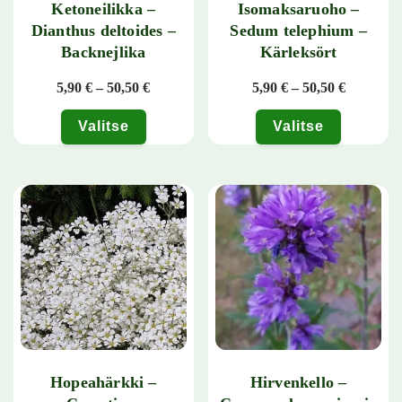
Ketoneilikka –
Isomaksaruoho –
Dianthus deltoides –
Sedum telephium –
Backnejlika
Kärleksört
Hintaluokka: 5,90 € - 50,50 €
Hintaluok
5,90
€
–
50,50
€
5,90
€
–
50,50
€
Valitse
Valitse
Tällä tuotteella on useampi muunnelma. Voit tehdä valinnat tuotteen 
Tällä tuotteella on useampi muunn
Hopeahärkki –
Hirvenkello –