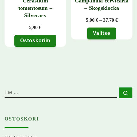
Cerastium
Campanula cervicaria
tomentosum –
– Skogsklocka
Silverarv
Hintaluok
5,90
€
–
37,70
€
5,90
€
Valitse
Ostoskoriin
Tällä tuotteella on useampi muunn
HAE
Ha
OSTOSKORI