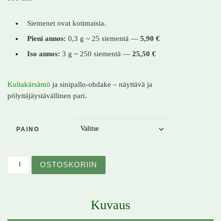
Siemenet ovat kotimaisia.
Pieni annos:
0,3 g ~ 25 siementä —
5,90 €
Iso annos:
3 g ~ 250 siementä —
25,50 €
Kultakärsämö
ja sinipallo-ohdake – näyttävä ja
pölyttäjäystävällinen pari.
PAINO
Sinipallo-ohdake – Echinops bannaticus – Blå bolltistel 
OSTOSKORIIN
Kuvaus