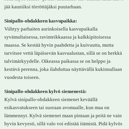
jää kauniiksi törröttäjäksi puutarhaan.
Sinipallo-ohdakkeen kasvupaikka:
Viihtyy parhaiten aurinkoisella kasvupaikalla
syvämultaisessa, ravinteikkaassa ja kalkkipitoisessa
maassa. Se kestää hyvin paahdetta ja kuivuutta, mutta
tarvitsee vettä läpäisevän kasvualustan, sillä se on herkkä
talvimärkyydelle. Oikeassa paikassa se on helppo ja
kestävä perenna, joka ilahduttaa näyttävällä kukinnallaan
vuodesta toiseen.
Sinipallo-ohdakkeen kylvö siemenestä:
Kylvä sinipallo-ohdakkeen siemenet keväällä
esikasvatukseen tai suoraan avomaalle, kun maa on
lämmennyt. Kylvä siemenet maan pintaan ja peitä ne vain
hyvin kevyesti, sillä valo voi edistää itämistä. Pidä kylvös