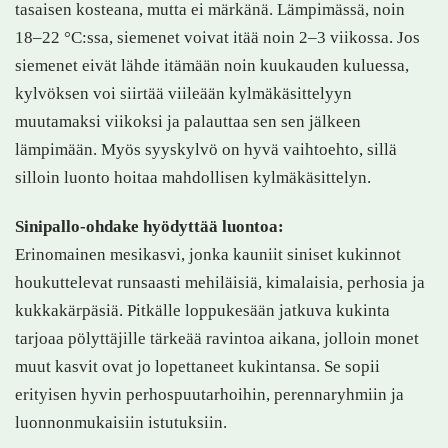
tasaisen kosteana, mutta ei märkänä. Lämpimässä, noin
18–22 °C:ssa, siemenet voivat itää noin 2–3 viikossa. Jos
siemenet eivät lähde itämään noin kuukauden kuluessa,
kylvöksen voi siirtää viileään kylmäkäsittelyyn
muutamaksi viikoksi ja palauttaa sen sen jälkeen
lämpimään. Myös syyskylvö on hyvä vaihtoehto, sillä
silloin luonto hoitaa mahdollisen kylmäkäsittelyn.
Sinipallo-ohdake hyödyttää luontoa:
Erinomainen mesikasvi, jonka kauniit siniset kukinnot
houkuttelevat runsaasti mehiläisiä, kimalaisia, perhosia ja
kukkakärpäsiä. Pitkälle loppukesään jatkuva kukinta
tarjoaa pölyttäjille tärkeää ravintoa aikana, jolloin monet
muut kasvit ovat jo lopettaneet kukintansa. Se sopii
erityisen hyvin perhospuutarhoihin, perennaryhmiin ja
luonnonmukaisiin istutuksiin.