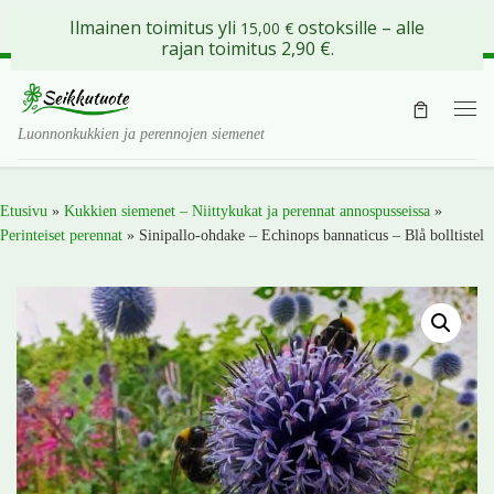
Ilmainen toimitus yli
ostoksille – alle
15,00
€
Skip to content
rajan toimitus 2,90 €.
Val
Luonnonkukkien ja perennojen siemenet
Etusivu
»
Kukkien siemenet – Niittykukat ja perennat annospusseissa
»
Perinteiset perennat
»
Sinipallo-ohdake – Echinops bannaticus – Blå bolltistel