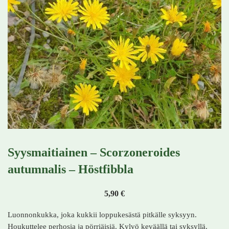
Syysmaitiainen – Scorzoneroides
autumnalis – Höstfibbla
5,90
€
Luonnonkukka, joka kukkii loppukesästä pitkälle syksyyn.
Houkuttelee perhosia ja pörriäisiä. Kylvö keväällä tai syksyllä.