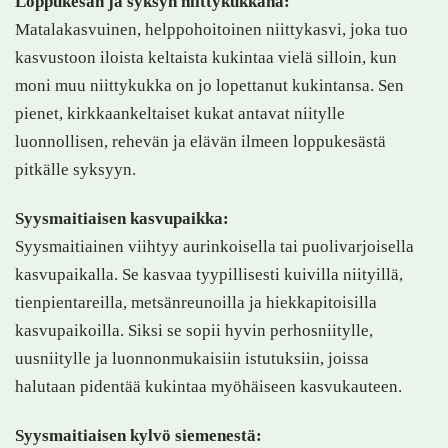
Loppukesän ja syksyn niittykukkana:
Matalakasvuinen, helppohoitoinen niittykasvi, joka tuo
kasvustoon iloista keltaista kukintaa vielä silloin, kun
moni muu niittykukka on jo lopettanut kukintansa. Sen
pienet, kirkkaankeltaiset kukat antavat niitylle
luonnollisen, rehevän ja elävän ilmeen loppukesästä
pitkälle syksyyn.
Syysmaitiaisen kasvupaikka:
Syysmaitiainen viihtyy aurinkoisella tai puolivarjoisella
kasvupaikalla. Se kasvaa tyypillisesti kuivilla niityillä,
tienpientareilla, metsänreunoilla ja hiekkapitoisilla
kasvupaikoilla. Siksi se sopii hyvin perhosniitylle,
uusniitylle ja luonnonmukaisiin istutuksiin, joissa
halutaan pidentää kukintaa myöhäiseen kasvukauteen.
Syysmaitiaisen kylvö siemenestä: