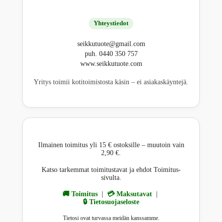
Yhteystiedot
seikkutuote@gmail.com
puh. 0440 350 757
www.seikkutuote.com
Yritys toimii kotitoimistosta käsin – ei asiakaskäyntejä.
Ilmainen toimitus yli 15 € ostoksille – muutoin vain
2,90 €.
Katso tarkemmat toimitustavat ja ehdot Toimitus-
sivulta.
🚚 Toimitus
|
💳 Maksutavat
|
🔒 Tietosuojaseloste
Tietosi ovat turvassa meidän kanssamme.