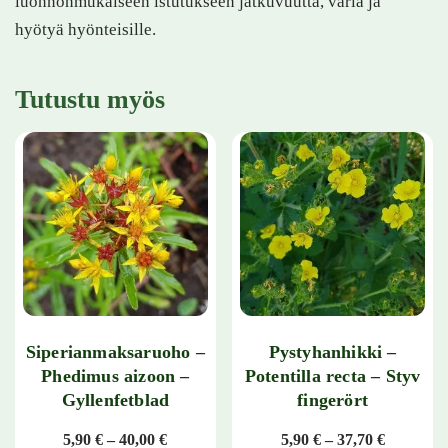
luonnonmukaiseen istutukseen jatkuvuutta, väriä ja
hyötyä hyönteisille.
Tutustu myös
Siperianmaksaruoho –
Pystyhanhikki –
Phedimus aizoon –
Potentilla recta – Styv
Gyllenfetblad
fingerört
Hintaluokka: 5,90 € - 40,00 €
Hintaluok
5,90
€
–
40,00
€
5,90
€
–
37,70
€