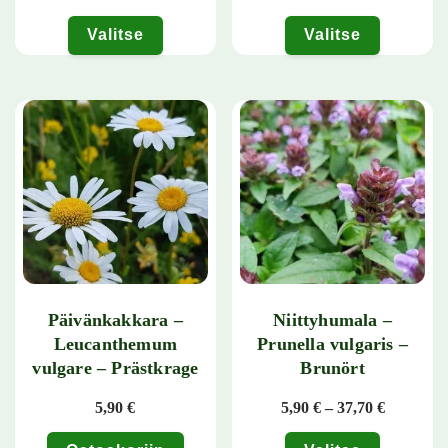
Valitse
Valitse
Tällä tuotteella on useampi muunnelma. Voit tehdä valinnat tuotteen 
Tällä tuotteella on useampi muunn
Päivänkakkara –
Niittyhumala –
Leucanthemum
Prunella vulgaris –
vulgare – Prästkrage
Brunört
Hintaluok
5,90
€
5,90
€
–
37,70
€