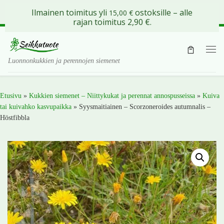
Ilmainen toimitus yli
ostoksille – alle
15,00
€
Skip to content
rajan toimitus 2,90 €.
Val
Luonnonkukkien ja perennojen siemenet
Etusivu
»
Kukkien siemenet – Niittykukat ja perennat annospusseissa
»
Kuiva
tai kuivahko kasvupaikka
»
Syysmaitiainen – Scorzoneroides autumnalis –
Höstfibbla