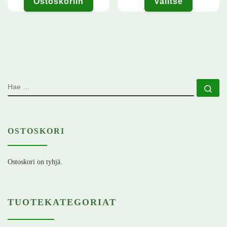
Ostoskoriin
Valitse
Tällä tuotteella on useampi muunn
HAE
Ha
OSTOSKORI
Ostoskori on tyhjä.
TUOTEKATEGORIAT