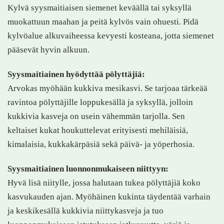
Kylvä syysmaitiaisen siemenet keväällä tai syksyllä
muokattuun maahan ja peitä kylvös vain ohuesti. Pidä
kylvöalue alkuvaiheessa kevyesti kosteana, jotta siemenet
pääsevät hyvin alkuun.
Syysmaitiainen hyödyttää pölyttäjiä:
Arvokas myöhään kukkiva mesikasvi. Se tarjoaa tärkeää
ravintoa pölyttäjille loppukesällä ja syksyllä, jolloin
kukkivia kasveja on usein vähemmän tarjolla. Sen
keltaiset kukat houkuttelevat erityisesti mehiläisiä,
kimalaisia, kukkakärpäsiä sekä päivä- ja yöperhosia.
Syysmaitiainen luonnonmukaiseen niittyyn:
Hyvä lisä niitylle, jossa halutaan tukea pölyttäjiä koko
kasvukauden ajan. Myöhäinen kukinta täydentää varhain
ja keskikesällä kukkivia niittykasveja ja tuo