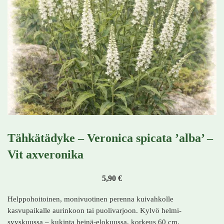
Tähkätädyke – Veronica spicata ’alba’ –
Vit axveronika
5,90
€
Helppohoitoinen, monivuotinen perenna kuivahkolle
kasvupaikalle aurinkoon tai puolivarjoon. Kylvö helmi-
syyskuussa – kukinta heinä-elokuussa, korkeus 60 cm.