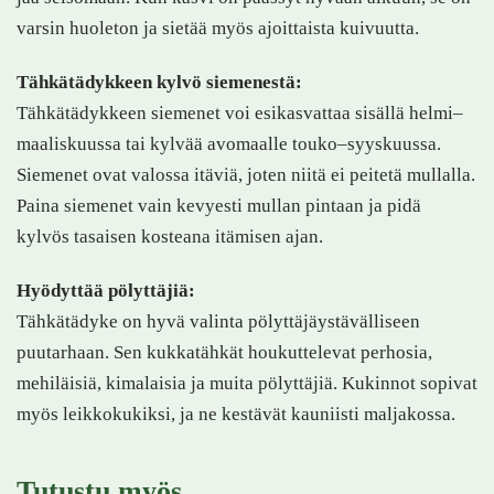
varsin huoleton ja sietää myös ajoittaista kuivuutta.
Tähkätädykkeen kylvö siemenestä:
Tähkätädykkeen siemenet voi esikasvattaa sisällä helmi–
maaliskuussa tai kylvää avomaalle touko–syyskuussa.
Siemenet ovat valossa itäviä, joten niitä ei peitetä mullalla.
Paina siemenet vain kevyesti mullan pintaan ja pidä
kylvös tasaisen kosteana itämisen ajan.
Hyödyttää pölyttäjiä:
Tähkätädyke on hyvä valinta pölyttäjäystävälliseen
puutarhaan. Sen kukkatähkät houkuttelevat perhosia,
mehiläisiä, kimalaisia ja muita pölyttäjiä. Kukinnot sopivat
myös leikkokukiksi, ja ne kestävät kauniisti maljakossa.
Tutustu myös