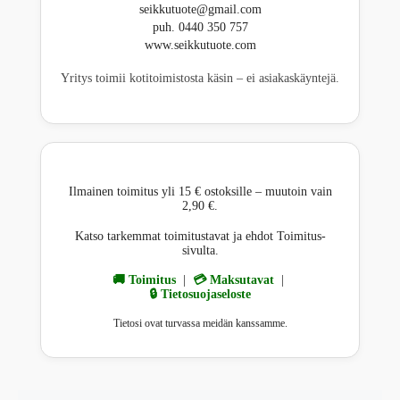
seikkutuote@gmail.com
puh. 0440 350 757
www.seikkutuote.com
Yritys toimii kotitoimistosta käsin – ei asiakaskäyntejä.
Ilmainen toimitus yli 15 € ostoksille – muutoin vain
2,90 €.
Katso tarkemmat toimitustavat ja ehdot Toimitus-
sivulta.
🚚 Toimitus
|
💳 Maksutavat
|
🔒 Tietosuojaseloste
Tietosi ovat turvassa meidän kanssamme.