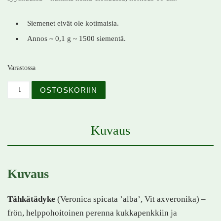
Siemenet eivät ole kotimaisia.
Annos ~ 0,1 g ~ 1500 siementä.
Varastossa
Tähkätädyke – Veronica spicata 'alba' – Vit axveronika 
OSTOSKORIIN
Kuvaus
Kuvaus
Tähkätädyke
(Veronica spicata ’alba’, Vit axveronika) –
frön, helppohoitoinen perenna kukkapenkkiin ja