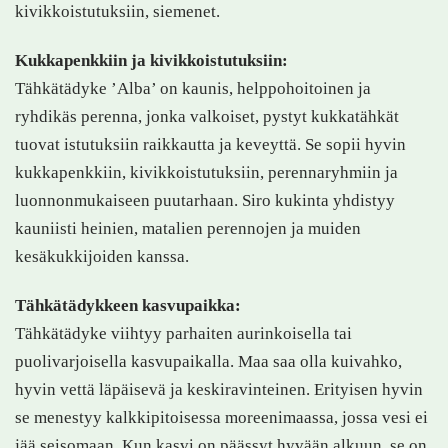
kivikkoistutuksiin, siemenet.
Kukkapenkkiin ja kivikkoistutuksiin:
Tähkätädyke ’Alba’ on kaunis, helppohoitoinen ja
ryhdikäs perenna, jonka valkoiset, pystyt kukkatähkät
tuovat istutuksiin raikkautta ja keveyttä. Se sopii hyvin
kukkapenkkiin, kivikkoistutuksiin, perennaryhmiin ja
luonnonmukaiseen puutarhaan. Siro kukinta yhdistyy
kauniisti heinien, matalien perennojen ja muiden
kesäkukkijoiden kanssa.
Tähkätädykkeen kasvupaikka:
Tähkätädyke viihtyy parhaiten aurinkoisella tai
puolivarjoisella kasvupaikalla. Maa saa olla kuivahko,
hyvin vettä läpäisevä ja keskiravinteinen. Erityisen hyvin
se menestyy kalkkipitoisessa moreenimaassa, jossa vesi ei
jää seisomaan. Kun kasvi on päässyt hyvään alkuun, se on