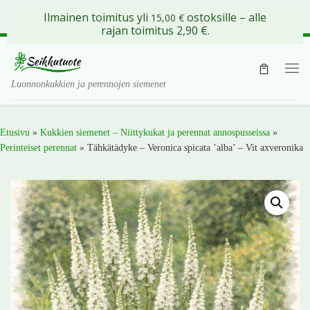
Ilmainen toimitus yli
ostoksille – alle
15,00
€
Skip to content
rajan toimitus 2,90 €.
Val
Luonnonkukkien ja perennojen siemenet
Etusivu
»
Kukkien siemenet – Niittykukat ja perennat annospusseissa
»
Perinteiset perennat
»
Tähkätädyke – Veronica spicata ’alba’ – Vit axveronika