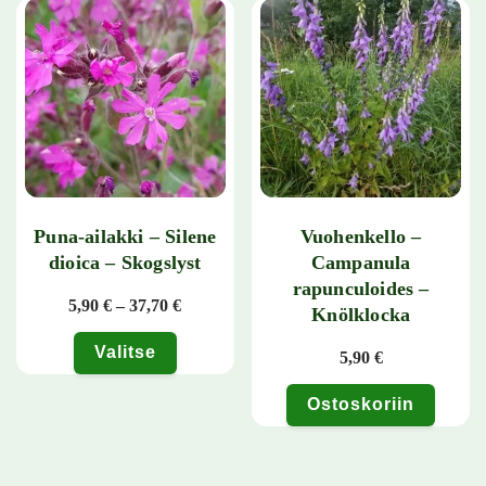
Puna-ailakki – Silene
Vuohenkello –
dioica – Skogslyst
Campanula
rapunculoides –
Hintaluokka: 5,90 € - 37,70 €
5,90
€
–
37,70
€
Knölklocka
Valitse
5,90
€
Tällä tuotteella on useampi muunnelma. Voit tehdä valinnat tuotteen 
Ostoskoriin