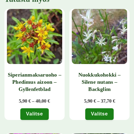
Siperianmaksaruoho –
Nuokkukohokki –
Phedimus aizoon –
Silene nutans –
Gyllenfetblad
Backglim
Hintaluokka: 5,90 € - 40,00 €
Hintaluok
5,90
€
–
40,00
€
5,90
€
–
37,70
€
Valitse
Valitse
Tällä tuotteella on useampi muunnelma. Voit tehdä valinnat tuotteen 
Tällä tuotteella on useampi muunn