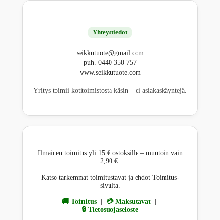
Yhteystiedot
seikkutuote@gmail.com
puh. 0440 350 757
www.seikkutuote.com
Yritys toimii kotitoimistosta käsin – ei asiakaskäyntejä.
Ilmainen toimitus yli 15 € ostoksille – muutoin vain
2,90 €.
Katso tarkemmat toimitustavat ja ehdot Toimitus-
sivulta.
🚚 Toimitus
|
💳 Maksutavat
|
🔒 Tietosuojaseloste