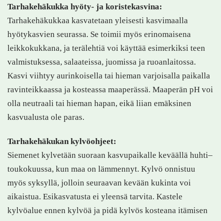
Tarhakehäkukka hyöty- ja koristekasvina:
Tarhakehäkukkaa kasvatetaan yleisesti kasvimaalla
hyötykasvien seurassa. Se toimii myös erinomaisena
leikkokukkana, ja terälehtiä voi käyttää esimerkiksi teen
valmistuksessa, salaateissa, juomissa ja ruoanlaitossa.
Kasvi viihtyy aurinkoisella tai hieman varjoisalla paikalla
ravinteikkaassa ja kosteassa maaperässä. Maaperän pH voi
olla neutraali tai hieman hapan, eikä liian emäksinen
kasvualusta ole paras.
Tarhakehäkukan kylvöohjeet:
Siemenet kylvetään suoraan kasvupaikalle keväällä huhti–
toukokuussa, kun maa on lämmennyt. Kylvö onnistuu
myös syksyllä, jolloin seuraavan kevään kukinta voi
aikaistua. Esikasvatusta ei yleensä tarvita. Kastele
kylvöalue ennen kylvöä ja pidä kylvös kosteana itämisen