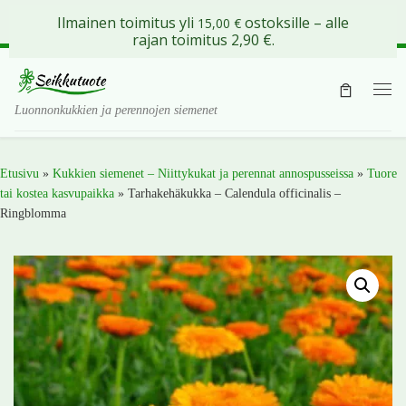
Ilmainen toimitus yli
ostoksille – alle
15,00
€
Skip to content
rajan toimitus 2,90 €.
Val
Luonnonkukkien ja perennojen siemenet
Etusivu
»
Kukkien siemenet – Niittykukat ja perennat annospusseissa
»
Tuore
tai kostea kasvupaikka
»
Tarhakehäkukka – Calendula officinalis –
Ringblomma