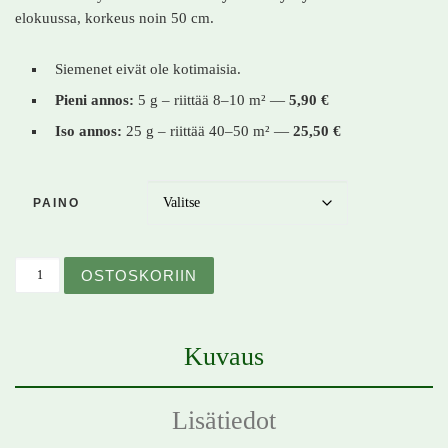
elokuussa, korkeus noin 50 cm.
Siemenet eivät ole kotimaisia.
Pieni annos:
5 g – riittää 8–10 m² —
5,90 €
Iso annos:
25 g – riittää 40–50 m² —
25,50 €
PAINO
Tarhakehäkukka – Calendula officinalis – Ringblomma m
OSTOSKORIIN
Kuvaus
Lisätiedot