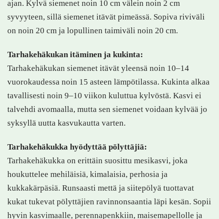
ajan. Kylvä siemenet noin 10 cm välein noin 2 cm
syvyyteen, sillä siemenet itävät pimeässä. Sopiva riviväli
on noin 20 cm ja lopullinen taimiväli noin 20 cm.
Tarhakehäkukan itäminen ja kukinta:
Tarhakehäkukan siemenet itävät yleensä noin 10–14
vuorokaudessa noin 15 asteen lämpötilassa. Kukinta alkaa
tavallisesti noin 9–10 viikon kuluttua kylvöstä. Kasvi ei
talvehdi avomaalla, mutta sen siemenet voidaan kylvää jo
syksyllä uutta kasvukautta varten.
Tarhakehäkukka hyödyttää pölyttäjiä:
Tarhakehäkukka on erittäin suosittu mesikasvi, joka
houkuttelee mehiläisiä, kimalaisia, perhosia ja
kukkakärpäsiä. Runsaasti mettä ja siitepölyä tuottavat
kukat tukevat pölyttäjien ravinnonsaantia läpi kesän. Sopii
hyvin kasvimaalle, perennapenkkiin, maisemapellolle ja