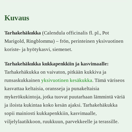
Kuvaus
Tarhakehäkukka
(Calendula officinalis fl. pl., Pot
Marigold, Ringblomma) – frön, perinteinen yksivuotinen
koriste- ja hyötykasvi, siemenet.
Tarhakehäkukka kukkapenkkiin ja kasvimaalle:
Tarhakehäkukka on vaivaton, pitkään kukkiva ja
runsaskukkainen
yksivuotinen kesäkukka
. Tämä väriseos
kasvattaa keltaisia, oransseja ja punakeltaisia
mykerökukintoja, jotka tuovat puutarhaan lämmintä väriä
ja iloista kukintaa koko kesän ajaksi. Tarhakehäkukka
sopii mainiosti kukkapenkkiin, kasvimaalle,
viljelylaatikkoon, ruukkuun, parvekkeelle ja terassille.