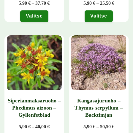
Hintaluokka: 5,90 € - 37,70 €
Hintaluok
5,90
€
–
37,70
€
5,90
€
–
25,50
€
Valitse
Valitse
Tällä tuotteella on useampi muunnelma. Voit tehdä valinnat tuotteen 
Tällä tuotteella on useampi muunn
Siperianmaksaruoho –
Kangasajuruoho –
Phedimus aizoon –
Thymus serpyllum –
Gyllenfetblad
Backtimjan
Hintaluokka: 5,90 € - 40,00 €
Hintaluok
5,90
€
–
40,00
€
5,90
€
–
50,50
€