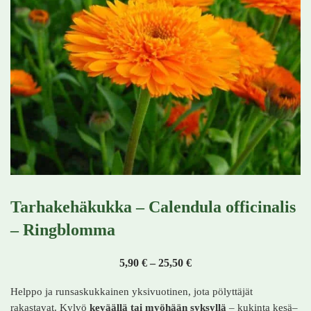
Tarhakehäkukka – Calendula officinalis
– Ringblomma
Hintaluokka: 5,90 € - 25,
5,90
€
–
25,50
€
Helppo ja runsaskukkainen yksivuotinen, jota pölyttäjät
rakastavat. Kylvö
keväällä tai myöhään syksyllä
– kukinta kesä–