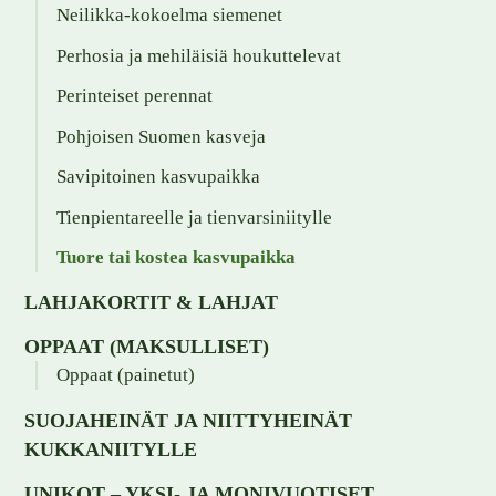
Neilikka-kokoelma siemenet
Perhosia ja mehiläisiä houkuttelevat
Perinteiset perennat
Pohjoisen Suomen kasveja
Savipitoinen kasvupaikka
Tienpientareelle ja tienvarsiniitylle
Tuore tai kostea kasvupaikka
LAHJAKORTIT & LAHJAT
OPPAAT (MAKSULLISET)
Oppaat (painetut)
SUOJAHEINÄT JA NIITTYHEINÄT
KUKKANIITYLLE
UNIKOT – YKSI- JA MONIVUOTISET