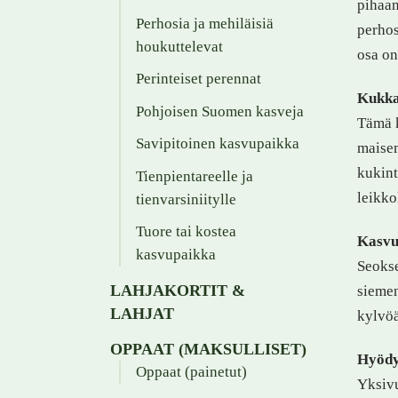
pihaan
Perhosia ja mehiläisiä
perhos
houkuttelevat
osa on
Perinteiset perennat
Kukka
Pohjoisen Suomen kasveja
Tämä k
Savipitoinen kasvupaikka
maisem
kukint
Tienpientareelle ja
leikko
tienvarsiniitylle
Tuore tai kostea
Kasvu
kasvupaikka
Seokse
LAHJAKORTIT &
siemen
LAHJAT
kylvöä
OPPAAT (MAKSULLISET)
Hyödy
Oppaat (painetut)
Yksivu