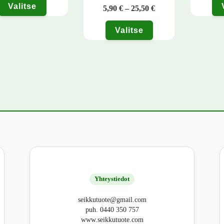
Valitse
Hintaluokka: 5,90 € 
5,90
€
–
25,50
€
tuotteella on useampi muunnelma. Voit tehdä valinnat tuotteen sivulla.
Tällä tuo
Valitse
Tällä tuotteella on useampi muunnelma. Voit
Yhteystiedot
seikkutuote@gmail.com
puh. 0440 350 757
www.seikkutuote.com