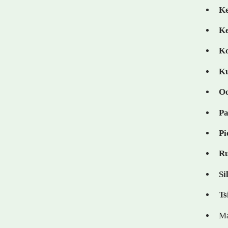
Ke
Ke
K
Ku
Oo
Pa
Pi
Ru
Si
Ts
Ma