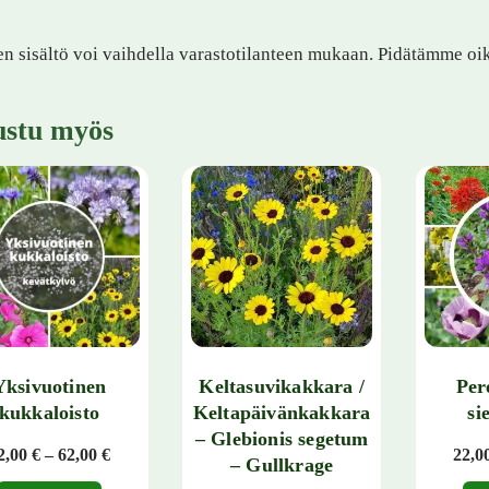
n sisältö voi vaihdella varastotilanteen mukaan. Pidätämme o
ustu myös
Yksivuotinen
Keltasuvikakkara /
Per
kukkaloisto
Keltapäivänkakkara
si
– Glebionis segetum
Hintaluokka: 22,00 € - 62,00 €
2,00
€
–
62,00
€
22,0
– Gullkrage