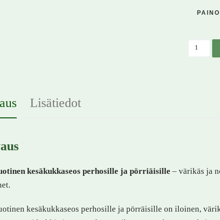
PAINO
Yksivuot
aus
Lisätiedot
aus
otinen kesäkukkaseos perhosille ja pörriäisille
– värikäs ja 
et.
otinen kesäkukkaseos perhosille ja pörräisille on iloinen, väri