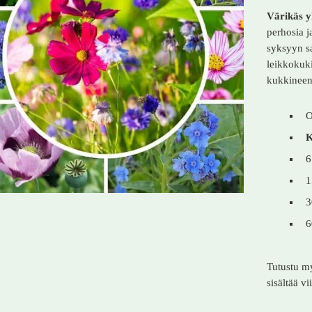
Värikäs y
perhosia j
syksyyn sa
leikkokuki
kukkineen
O
K
6
1
3
6
Tutustu 
sisältää vi