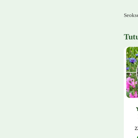
Seokse
Tut
2