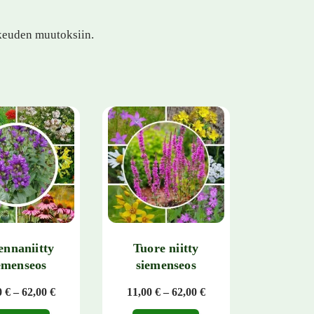
ikeuden muutoksiin.
ennaniitty
Tuore niitty
emenseos
siemenseos
Hintaluokka: 22,00 € - 62,00 €
Hintaluokka: 11,00 € - 
0
€
–
62,00
€
11,00
€
–
62,00
€