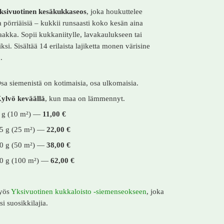
ksivuotinen kesäkukkaseos
, joka houkuttelee
a pörriäisiä – kukkii runsaasti koko kesän aina
akka. Sopii kukkaniitylle, lavakaulukseen tai
ksi. Sisältää 14 erilaista lajiketta monen värisine
.
sa siemenistä on kotimaisia, osa ulkomaisia.
ylvö keväällä
, kun maa on lämmennyt.
 g (10 m²) —
11,00 €
5 g (25 m²) —
22,00 €
0 g (50 m²) —
38,00 €
0 g (100 m²) —
62,00 €
myös
Yksivuotinen kukkaloisto -siemenseokseen
, joka
isi suosikkilajia.