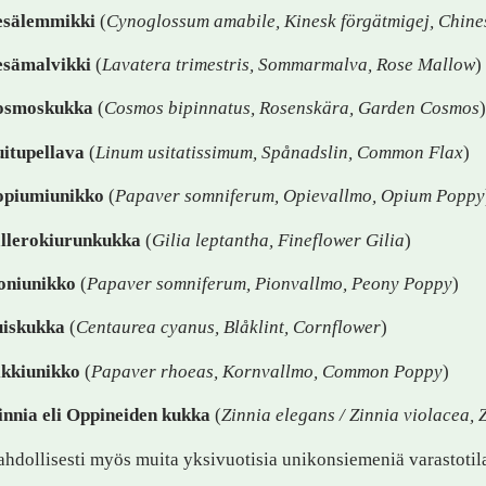
sälemmikki
(
Cynoglossum amabile, Kinesk förgätmigej, Chine
sämalvikki
(
Lavatera trimestris, Sommarmalva, Rose Mallow
)
osmoskukka
(
Cosmos bipinnatus, Rosenskära, Garden Cosmos
itupellava
(
Linum usitatissimum, Spånadslin, Common Flax
)
piumiunikko
(
Papaver somniferum, Opievallmo, Opium Poppy
llero­kiurunkukka
(
Gilia leptantha, Fineflower Gilia
)
oniunikko
(
Papaver somniferum, Pionvallmo, Peony Poppy
)
iskukka
(
Centaurea cyanus, Blåklint, Cornflower
)
lkkiunikko
(
Papaver rhoeas, Kornvallmo, Common Poppy
)
innia eli Oppineiden kukka
(
Zinnia elegans / Zinnia violacea,
hdollisesti myös muita yksivuotisia unikonsiemeniä varastoti