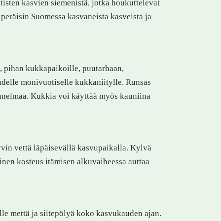
isten kasvien siemenistä, jotka houkuttelevat
n peräisin Suomessa kasvaneista kasveista ja
, pihan kukkapaikoille, puutarhaan,
udelle monivuotiselle kukkaniitylle. Runsas
unnelmaa. Kukkia voi käyttää myös kauniina
yvin vettä läpäisevällä kasvupaikalla. Kylvä
inen kosteus itämisen alkuvaiheessa auttaa
ille mettä ja siitepölyä koko kasvukauden ajan.