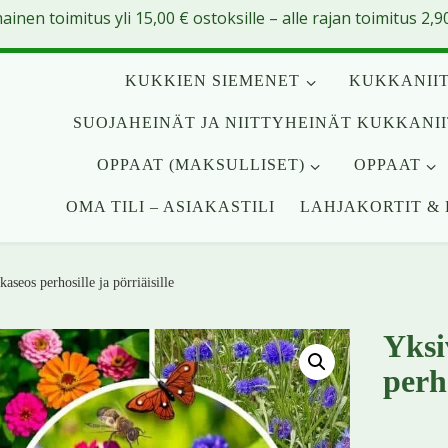
mainen toimitus yli
15,00
€
ostoksille – alle rajan toimitus 2,90
KUKKIEN SIEMENET
KUKKANIIT
SUOJAHEINÄT JA NIITTYHEINÄT KUKKANI
OPPAAT (MAKSULLISET)
OPPAAT
OMA TILI – ASIAKASTILI
LAHJAKORTIT & 
seos perhosille ja pörriäisille
Yksi
perho