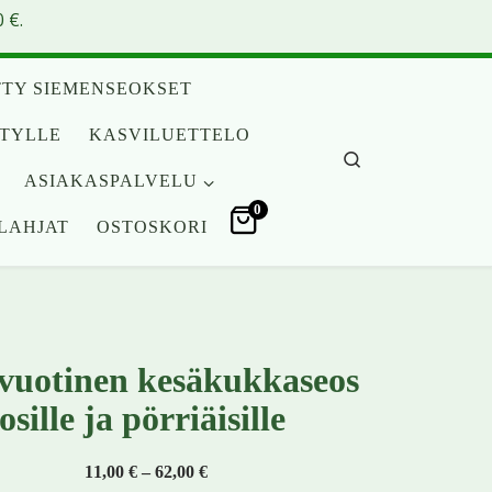
 €.
TY SIEMENSEOKSET
ITYLLE
KASVILUETTELO
Search
ASIAKASPALVELU
0
LAHJAT
OSTOSKORI
vuotinen kesäkukkaseos
sille ja pörriäisille
Hintaluokka: 11,00 € - 62,00 €
11,00
€
–
62,00
€