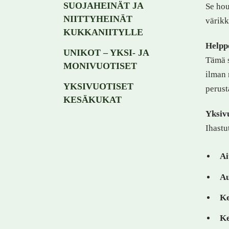
SUOJAHEINÄT JA
Se hou
NIITTYHEINÄT
värik
KUKKANIITYLLE
Helppo
UNIKOT – YKSI- JA
Tämä s
MONIVUOTISET
ilman 
YKSIVUOTISET
perust
KESÄKUKAT
Yksivu
Ihastu
Ai
A
Ke
Ke