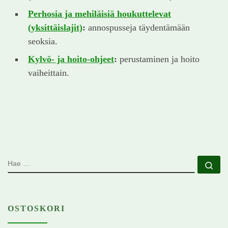
Perhosia ja mehiläisiä houkuttelevat
(yksittäislajit)
:
annospusseja täydentämään
seoksia.
Kylvö- ja hoito-ohjeet
:
perustaminen ja hoito
vaiheittain.
HAE
Ha
OSTOSKORI