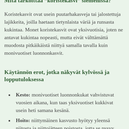
Mitä tarkoittaa “koristekasvi” siemenissä?
Koristekasvit ovat usein puutarhakasveja tai jalostettuja
lajikkeita, joilla haetaan tietynlaista väriä ja runsasta
kukintaa. Monet koristekasvit ovat yksivuotisia, joten ne
antavat kukintaa nopeasti, mutta eivät välttämättä
muodosta pitkäikäistä niittyä samalla tavalla kuin
monivuotiset luonnonkasvit.
Käytännön erot, jotka näkyvät kylvössä ja
lopputuloksessa
Kesto:
monivuotiset luonnonkukat vahvistuvat
vuosien aikana, kun taas yksivuotiset kukkivat
usein heti samana kesänä.
Hoito:
niittymäinen kasvusto hyötyy yleensä
niitosta ja niittojätteen poistosta, jotta se pysyy