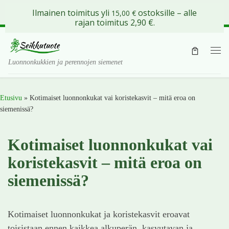
Ilmainen toimitus yli
ostoksille – alle
15,00
€
Skip to content
rajan toimitus 2,90 €.
Val
Luonnonkukkien ja perennojen siemenet
Etusivu
»
Kotimaiset luonnonkukat vai koristekasvit – mitä eroa on
siemenissä?
Kotimaiset luonnonkukat vai
koristekasvit – mitä eroa on
siemenissä?
Kotimaiset luonnonkukat ja koristekasvit eroavat
toisistaan ennen kaikkea alkuperän, kasvutavan ja