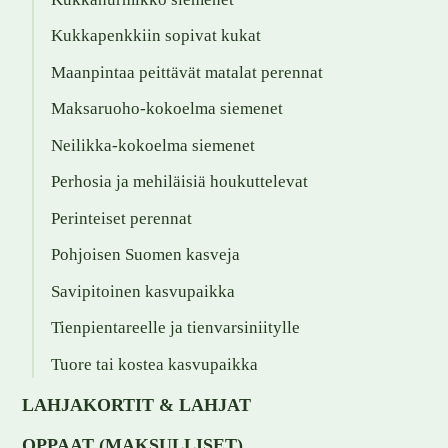
Kukkapenkkiin sopivat kukat
Maanpintaa peittävät matalat perennat
Maksaruoho-kokoelma siemenet
Neilikka-kokoelma siemenet
Perhosia ja mehiläisiä houkuttelevat
Perinteiset perennat
Pohjoisen Suomen kasveja
Savipitoinen kasvupaikka
Tienpientareelle ja tienvarsiniitylle
Tuore tai kostea kasvupaikka
LAHJAKORTIT & LAHJAT
OPPAAT (MAKSULLISET)