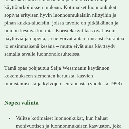
käyttötarkoituksen mukaan. Kotimaiset luonnonkukat
sopivat erityisen hyvin luonnonmukaisiin niittyihin ja
pihan kukka-alueisiin, joissa tavoite on pitkäikäinen ja
hoidon kestävä kukinta. Koristekasvit taas ovat usein
näyttäviä ja nopeita, ja ne voivat antaa runsaasti kukintaa
jo ensimmäisenä kesänä – mutta eivät aina käyttäydy
samalla tavalla luonnonolosuhteissa.
Tämä opas pohjautuu Seija Wessmanin käytännön
kokemukseen siementen keruusta, kasvien
tunnistamisesta ja kylvöjen seurannasta (vuodesta 1998).
Nopea valinta
Valitse kotimaiset luonnonkukat, kun haluat
monivuotisen ja luonnonmukaisen kasvuston, joka