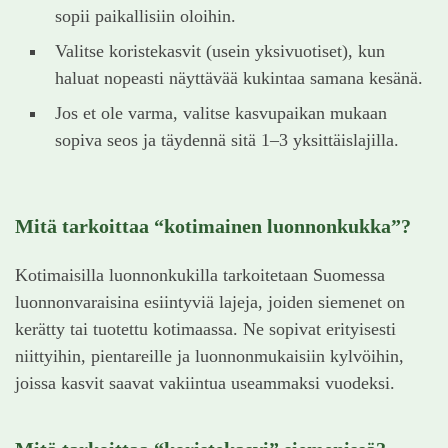
sopii paikallisiin oloihin.
Valitse koristekasvit (usein yksivuotiset), kun
haluat nopeasti näyttävää kukintaa samana kesänä.
Jos et ole varma, valitse kasvupaikan mukaan
sopiva seos ja täydennä sitä 1–3 yksittäislajilla.
Mitä tarkoittaa “kotimainen luonnonkukka”?
Kotimaisilla luonnonkukilla tarkoitetaan Suomessa
luonnonvaraisina esiintyviä lajeja, joiden siemenet on
kerätty tai tuotettu kotimaassa. Ne sopivat erityisesti
niittyihin, pientareille ja luonnonmukaisiin kylvöihin,
joissa kasvit saavat vakiintua useammaksi vuodeksi.