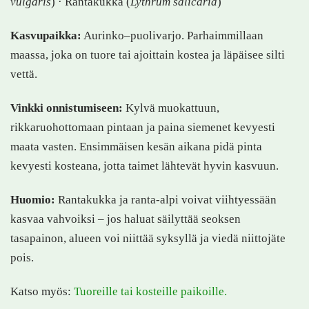
vulgaris
) · Rantakukka (
Lythrum salicaria
)
Kasvupaikka:
Aurinko–puolivarjo. Parhaimmillaan
maassa, joka on tuore tai ajoittain kostea ja läpäisee silti
vettä.
Vinkki onnistumiseen:
Kylvä muokattuun,
rikkaruohottomaan pintaan ja paina siemenet kevyesti
maata vasten. Ensimmäisen kesän aikana pidä pinta
kevyesti kosteana, jotta taimet lähtevät hyvin kasvuun.
Huomio:
Rantakukka ja ranta-alpi voivat viihtyessään
kasvaa vahvoiksi – jos haluat säilyttää seoksen
tasapainon, alueen voi niittää syksyllä ja viedä niittojäte
pois.
Katso myös:
Tuoreille tai kosteille paikoille.