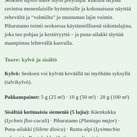
Seoksen lajisto tukee myös pölyttäjiä: kukinta tarjoaa
ravintoa monenlaisille hyönteisille ja kokonaisuus näyttää
rehevältä ja “valmiilta” jo muutaman lajin voimin.
Piharatamo toimii seoksessa käytännöllisenä sidontalajina,
joka tuo pohjaa ja kestävyyttä – ja puna-ailakki täyttää
maanpintaa lehtevällä kasvulla.
Tuore: kylvö ja sisältö
Kylvö:
Seoksen voi kylvää keväällä tai myöhään syksyllä
(talvikylvö).
Pakkauspainot:
5 g (25 m²) · 10 g (50 m²) · 20 g (100 m²)
Sisältää kotimaisia siemeniä (5 lajia):
Käenkukka
(
Lychnis flos-cuculi
) · Piharatamo (
Plantago major
) ·
Puna-ailakki (
Silene dioica
) · Ranta-alpi (
Lysimachia