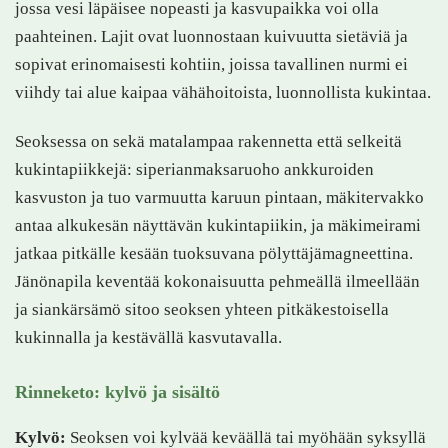
jossa vesi läpäisee nopeasti ja kasvupaikka voi olla
paahteinen. Lajit ovat luonnostaan kuivuutta sietäviä ja
sopivat erinomaisesti kohtiin, joissa tavallinen nurmi ei
viihdy tai alue kaipaa vähähoitoista, luonnollista kukintaa.
Seoksessa on sekä matalampaa rakennetta että selkeitä
kukintapiikkejä: siperianmaksaruoho ankkuroiden
kasvuston ja tuo varmuutta karuun pintaan, mäkitervakko
antaa alkukesän näyttävän kukintapiikin, ja mäkimeirami
jatkaa pitkälle kesään tuoksuvana pölyttäjämagneettina.
Jänönapila keventää kokonaisuutta pehmeällä ilmeellään
ja siankärsämö sitoo seoksen yhteen pitkäkestoisella
kukinnalla ja kestävällä kasvutavalla.
Rinneketo: kylvö ja sisältö
Kylvö:
Seoksen voi kylvää keväällä tai myöhään syksyllä