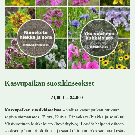
Kasvupaikan suosikkiseokset
Hintaluokka: 21,00 € - 8
21,00
€
–
84,00
€
Kasvupaikan suosikkiseokset
– valitse kasvupaikan mukaan
sopiva siemenseos: Tuore, Kuiva, Rinneketo (hiekka ja sora) tai
Yksivuotinen kukkaloisto (kevätkylvö). Löydät helposti oikean
seoksen pihan eri oloihin – ja saat kukinnan joko samana kesänä