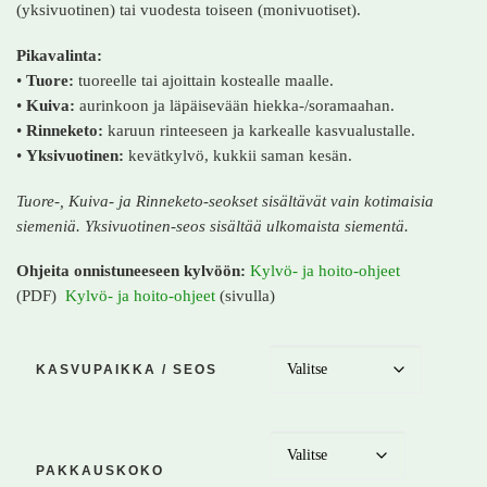
(yksivuotinen) tai vuodesta toiseen (monivuotiset).
Pikavalinta:
•
Tuore:
tuoreelle tai ajoittain kostealle maalle.
•
Kuiva:
aurinkoon ja läpäisevään hiekka-/soramaahan.
•
Rinneketo:
karuun rinteeseen ja karkealle kasvualustalle.
•
Yksivuotinen:
kevätkylvö, kukkii saman kesän.
Tuore-,
Kuiva-
ja
Rinneketo-
seokset
sisältävät vain
kotimaisia
siemeniä.
Yksivuotinen-
seos
sisältää
ulkomaista
siementä.
Ohjeita onnistuneeseen kylvöön:
Kylvö- ja hoito-ohjeet
(PDF)
Kylvö- ja hoito-ohjeet
(sivulla)
KASVUPAIKKA / SEOS
PAKKAUSKOKO