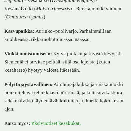
segetum
) · Kesäharso (
Gypsophila elegans
) ·
Kesämalvikki (
Malva trimestris
) · Ruiskaunokki sininen
(
Centaurea cyanus
)
Kasvupaikka:
Aurinko–puolivarjo. Parhaimmillaan
kuohkeassa, rikkaruohottomassa maassa.
Vinkki onnistumiseen:
Kylvä pintaan ja tiivistä kevyesti.
Siemeniä ei tarvitse peittää, sillä osa lajeista (kuten
kesäharso) hyötyy valosta itäessään.
Pölyttäjäystävällinen:
Aitohunajakukka ja ruiskaunokki
houkuttelevat tehokkaasti pörriäisiä, ja keltasuvikakkara
sekä malvikki täydentävät kukintaa ja ilmettä koko kesän
ajan.
Katso myös:
Yksivuotiset kesäkukat.