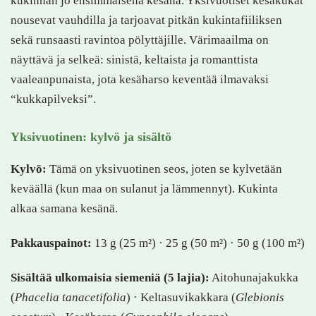
kukinnan jo ensimmäisenä kesänä. Yksivuotiset kesäkukat
nousevat vauhdilla ja tarjoavat pitkän kukintafiiliksen
sekä runsaasti ravintoa pölyttäjille. Värimaailma on
näyttävä ja selkeä: sinistä, keltaista ja romanttista
vaaleanpunaista, jota kesäharso keventää ilmavaksi
“kukkapilveksi”.
Yksivuotinen: kylvö ja sisältö
Kylvö:
Tämä on yksivuotinen seos, joten se kylvetään
keväällä (kun maa on sulanut ja lämmennyt). Kukinta
alkaa samana kesänä.
Pakkauspainot:
13 g (25 m²) · 25 g (50 m²) · 50 g (100 m²)
Sisältää ulkomaisia siemeniä (5 lajia):
Aitohunajakukka
(
Phacelia tanacetifolia
) · Keltasuvikakkara (
Glebionis