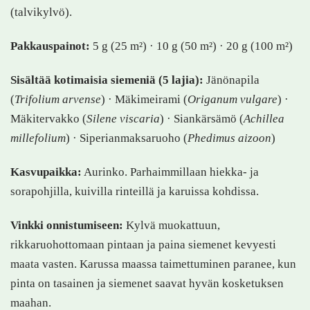
(talvikylvö).
Pakkauspainot:
5 g (25 m²) · 10 g (50 m²) · 20 g (100 m²)
Sisältää kotimaisia siemeniä (5 lajia):
Jänönapila
(
Trifolium arvense
) · Mäkimeirami (
Origanum vulgare
) ·
Mäkitervakko (
Silene viscaria
) · Siankärsämö (
Achillea
millefolium
) · Siperianmaksaruoho (
Phedimus aizoon
)
Kasvupaikka:
Aurinko. Parhaimmillaan hiekka- ja
sorapohjilla, kuivilla rinteillä ja karuissa kohdissa.
Vinkki onnistumiseen:
Kylvä muokattuun,
rikkaruohottomaan pintaan ja paina siemenet kevyesti
maata vasten. Karussa maassa taimettuminen paranee, kun
pinta on tasainen ja siemenet saavat hyvän kosketuksen
maahan.