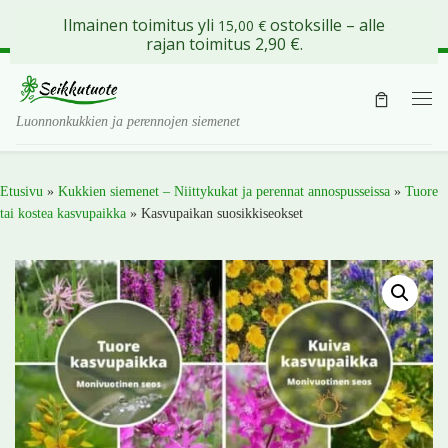
Ilmainen toimitus yli
ostoksille – alle
15,00
€
Skip to content
rajan toimitus 2,90 €.
Val
Luonnonkukkien ja perennojen siemenet
Etusivu
»
Kukkien siemenet – Niittykukat ja perennat annospusseissa
»
Tuore
tai kostea kasvupaikka
»
Kasvupaikan suosikkiseokset