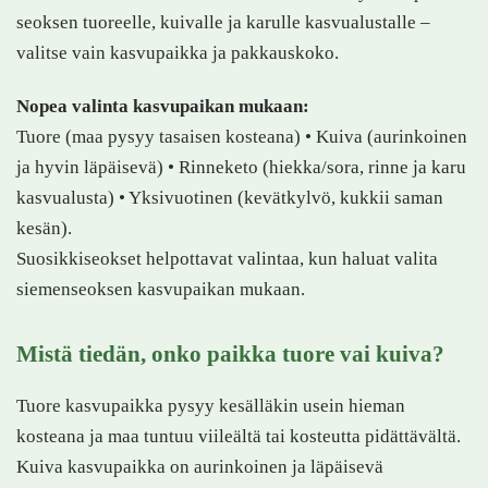
seoksen tuoreelle, kuivalle ja karulle kasvualustalle –
valitse vain kasvupaikka ja pakkauskoko.
Nopea valinta kasvupaikan mukaan:
Tuore (maa pysyy tasaisen kosteana) • Kuiva (aurinkoinen
ja hyvin läpäisevä) • Rinneketo (hiekka/sora, rinne ja karu
kasvualusta) • Yksivuotinen (kevätkylvö, kukkii saman
kesän).
Suosikkiseokset helpottavat valintaa, kun haluat valita
siemenseoksen kasvupaikan mukaan.
Mistä tiedän, onko paikka tuore vai kuiva?
Tuore kasvupaikka pysyy kesälläkin usein hieman
kosteana ja maa tuntuu viileältä tai kosteutta pidättävältä.
Kuiva kasvupaikka on aurinkoinen ja läpäisevä