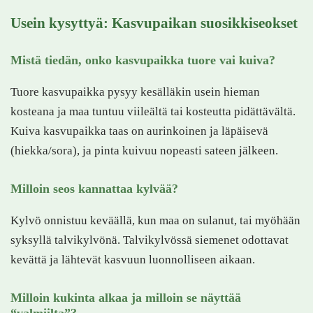
Usein kysyttyä: Kasvupaikan suosikkiseokset
Mistä tiedän, onko kasvupaikka tuore vai kuiva?
Tuore kasvupaikka pysyy kesälläkin usein hieman
kosteana ja maa tuntuu viileältä tai kosteutta pidättävältä.
Kuiva kasvupaikka taas on aurinkoinen ja läpäisevä
(hiekka/sora), ja pinta kuivuu nopeasti sateen jälkeen.
Milloin seos kannattaa kylvää?
Kylvö onnistuu keväällä, kun maa on sulanut, tai myöhään
syksyllä talvikylvönä. Talvikylvössä siemenet odottavat
kevättä ja lähtevät kasvuun luonnolliseen aikaan.
Milloin kukinta alkaa ja milloin se näyttää
“valmiilta”?