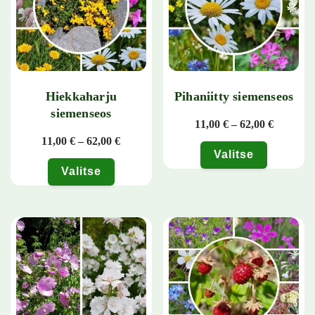
Hiekkaharju
Pihaniitty siemenseos
siemenseos
Hintaluo
11,00
€
–
62,00
€
Hintaluokka: 11,00 € - 62,00 €
11,00
€
–
62,00
€
Valitse
Valitse
Tällä tuotteella on useampi muunn
Tällä tuotteella on useampi muunnelma. Voit tehdä valinnat tuotteen 