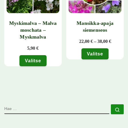
Myskimalva – Malva
Mansikka-apaja
moschata –
siemenseos
Myskmalva
Hintaluo
22,00
€
–
38,00
€
5,90
€
Valitse
Valitse
Tällä tuotteella on useampi muunn
Tällä tuotteella on useampi muunnelma. Voit tehdä valinnat tuotteen 
HAE
Ha