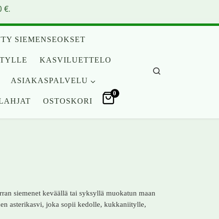
 €.
TY SIEMENSEOKSET
ITYLLE
KASVILUETTELO
Search
ASIAKASPALVELU
0
LAHJAT
OSTOSKORI
rran siemenet keväällä tai syksyllä muokatun maan
n asterikasvi, joka sopii kedolle, kukkaniitylle,