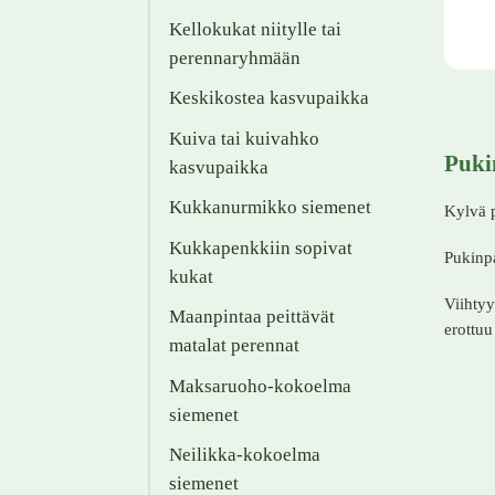
Kellokukat niitylle tai
perennaryhmään
Keskikostea kasvupaikka
Kuiva tai kuivahko
Puki
kasvupaikka
Kukkanurmikko siemenet
Kylvä p
Kukkapenkkiin sopivat
Pukinpa
kukat
Viihtyy
Maanpintaa peittävät
erottuu
matalat perennat
Maksaruoho-kokoelma
siemenet
Neilikka-kokoelma
siemenet