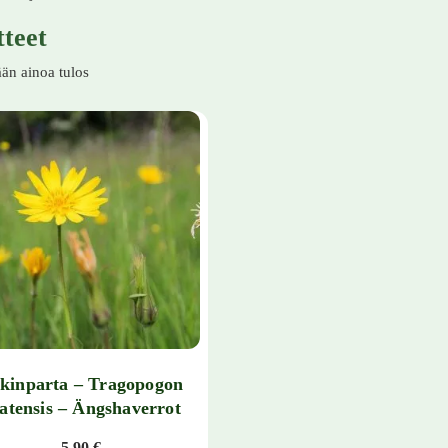
tteet
än ainoa tulos
kinparta – Tragopogon
atensis – Ängshaverrot
5,90
€