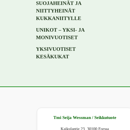
SUOJAHEINÄT JA
NIITTYHEINÄT
KUKKANIITYLLE
UNIKOT – YKSI- JA
MONIVUOTISET
YKSIVUOTISET
KESÄKUKAT
Tmi Seija Wessman / Seikkutuote
Kaikulantie 23, 30100 Forssa