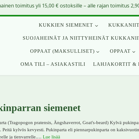
mainen toimitus yli
15,00
€
ostoksille – alle rajan toimitus 2,90
KUKKIEN SIEMENET
KUKKANIIT
SUOJAHEINÄT JA NIITTYHEINÄT KUKKANI
OPPAAT (MAKSULLISET)
OPPAAT
OMA TILI – ASIAKASTILI
LAHJAKORTIT & 
inparran siemenet
rta (Tragopogon pratensis, Ängshaverrot, Goat's-beard) Kylvä pukinpa
. Peitä kylvös kevyesti. Pukinparta eli piennarpukinparta on kaksivuotine
eelle ja tienvarrelle.…
Lue lisää