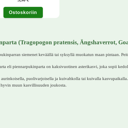
Ostoskoriin
nparta (Tragopogon pratensis, Ängshaverrot, Goa
ukinparran siemenet keväällä tai syksyllä muokatun maan pintaan. Peit
rta eli piennarpukinparta on kaksivuotinen asterikasvi, joka sopii kedolle
 aurinkoisella, puolivarjoisella ja kuivahkolla tai kuivalla kasvupaikall
 hyvin muun kasvillisuuden joukosta.