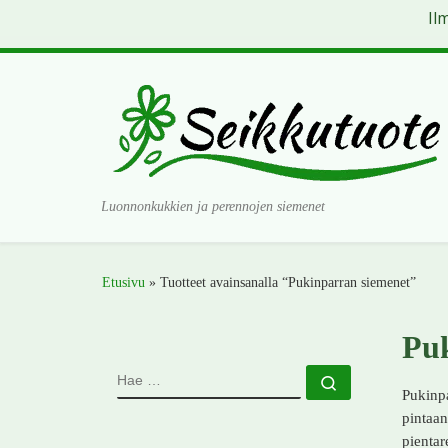
Il
Skip to content
Luonnonkukkien ja perennojen siemenet
Etusivu
»
Tuotteet avainsanalla “Pukinparran siemenet”
Puk
HAE
Hae …
Pukinpa
pintaan
pientar