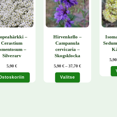
opeahärkki –
Hirvenkello –
Isom
Cerastium
Campanula
Sedum
omentosum –
cervicaria –
Kä
Silverarv
Skogsklocka
5,9
Hintaluokka: 5,90 € 
5,90
€
5,90
€
–
37,70
€
Ostoskoriin
Valitse
Tällä tuo
Tällä tuotteella on useampi muunnelma. Voit