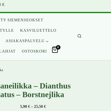
 €.
TY SIEMENSEOKSET
ITYLLE
KASVILUETTELO
Search
ASIAKASPALVELU
0
LAHJAT
OSTOSKORI
ika
aneilikka – Dianthus
atus – Borstnejlika
Hintaluokka: 5,90 € - 25,50 €
5,90
€
–
25,50
€