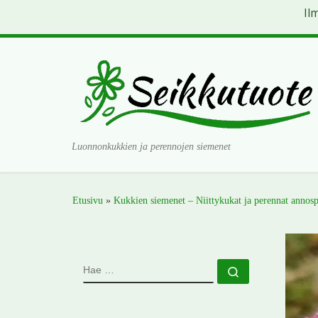
Il
Skip to content
Luonnonkukkien ja perennojen siemenet
Etusivu
»
Kukkien siemenet – Niittykukat ja perennat annosp
HAE
Hae …