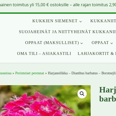
mainen toimitus yli
15,00
€
ostoksille – alle rajan toimitus 2,90
KUKKIEN SIEMENET
KUKKANIIT
SUOJAHEINÄT JA NIITTYHEINÄT KUKKANI
OPPAAT (MAKSULLISET)
OPPAAT
OMA TILI – ASIAKASTILI
LAHJAKORTIT & 
usseissa
»
Perinteiset perennat
»
Harjaneilikka – Dianthus barbatus – Borstnejl
Harj
barb