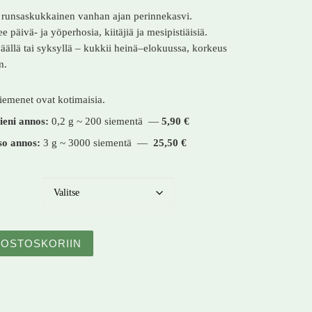
a runsaskukkainen vanhan ajan perinnekasvi.
e päivä- ja yöperhosia, kiitäjiä ja mesipistiäisiä.
ällä tai syksyllä – kukkii heinä–elokuussa, korkeus
m.
iemenet ovat kotimaisia.
ieni annos:
0,2 g ~ 200 siementä —
5,90 €
so annos:
3 g ~ 3000 siementä —
25,50 €
likka – Dianthus barbatus – Borstnejlika määrä
OSTOSKORIIN