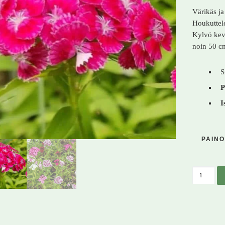
Värikäs j
Houkuttele
Kylvö kevä
noin 50 c
S
P
I
PAINO
Harjanei