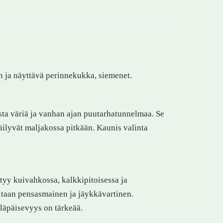
n ja näyttävä perinnekukka, siemenet.
ta väriä ja vanhan ajan puutarhatunnelmaa. Se
äilyvät maljakossa pitkään. Kaunis valinta
htyy kuivahkossa, kalkkipitoisessa ja
ltaan pensasmainen ja jäykkävartinen.
läpäisevyys on tärkeää.