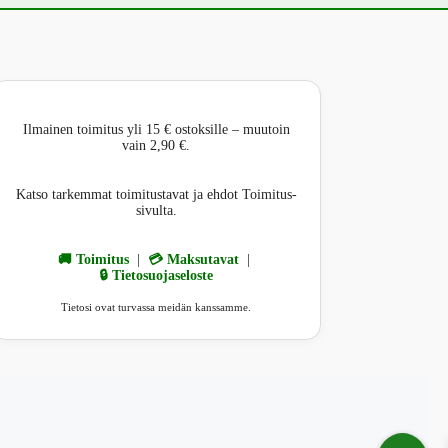
Ilmainen toimitus yli 15 € ostoksille – muutoin
vain 2,90 €.
Katso tarkemmat toimitustavat ja ehdot Toimitus-
sivulta.
🚚 Toimitus
|
💳 Maksutavat
|
🔒 Tietosuojaseloste
Tietosi ovat turvassa meidän kanssamme.