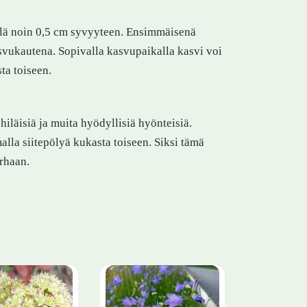
llä noin 0,5 cm syvyyteen. Ensimmäisenä
asvukautena. Sopivalla kasvupaikalla kasvi voi
ta toiseen.
iläisiä ja muita hyödyllisiä hyönteisiä.
alla siitepölyä kukasta toiseen. Siksi tämä
arhaan.