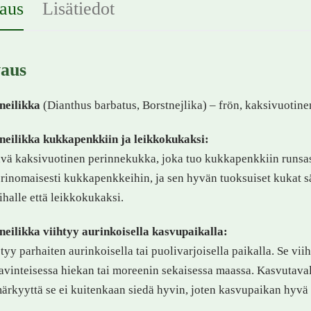
aus
Lisätiedot
aus
neilikka
(Dianthus barbatus, Borstnejlika) – frön, kaksivuotine
neilikka kukkapenkkiin ja leikkokukaksi:
vä kaksivuotinen perinnekukka, joka tuo kukkapenkkiin runsas
erinomaisesti kukkapenkkeihin, ja sen hyvän tuoksuiset kukat s
ihalle että leikkokukaksi.
eilikka viihtyy aurinkoisella kasvupaikalla:
yy parhaiten aurinkoisella tai puolivarjoisella paikalla. Se vii
avinteisessa hiekan tai moreenin sekaisessa maassa. Kasvutava
ärkyyttä se ei kuitenkaan siedä hyvin, joten kasvupaikan hyvä 