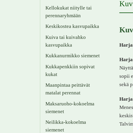
Kuv
Kellokukat niitylle tai
perennaryhmään
Keskikostea kasvupaikka
Kuv
Kuiva tai kuivahko
kasvupaikka
Harja
Kukkanurmikko siemenet
Harja
Kukkapenkkiin sopivat
Näyttä
kukat
sopii 
sekä p
Maanpintaa peittävät
matalat perennat
Harjan
Maksaruoho-kokoelma
Menest
siemenet
keskir
Neilikka-kokoelma
Talvim
siemenet