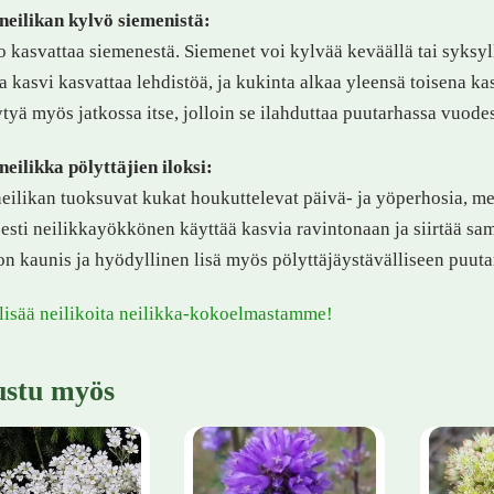
eilikan kylvö siemenistä:
 kasvattaa siemenestä. Siemenet voi kylvää keväällä tai syksy
 kasvi kasvattaa lehdistöä, ja kukinta alkaa yleensä toisena k
tyä myös jatkossa itse, jolloin se ilahduttaa puutarhassa vuodes
eilikka pölyttäjien iloksi:
eilikan tuoksuvat kukat houkuttelevat päivä- ja yöperhosia, meh
sesti neilikkayökkönen käyttää kasvia ravintonaan ja siirtää sam
on kaunis ja hyödyllinen lisä myös pölyttäjäystävälliseen puut
lisää neilikoita neilikka-kokoelmastamme!
ustu myös