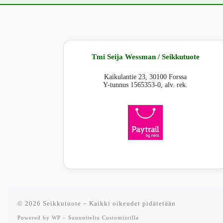
Tmi Seija Wessman / Seikkutuote
Kaikulantie 23, 30100 Forssa
Y-tunnus 1565353-0, alv. rek.
© 2026
Seikkutuote
– Kaikki oikeudet pidätetään
Powered by
WP
– Suunniteltu
Customizrilla