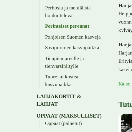
Harjan
Perhosia ja mehiläisiä
Helppo
houkuttelevat
vuonna
Perinteiset perennat
kylväy
Pohjoisen Suomen kasveja
Harjan
Savipitoinen kasvupaikka
Harjan
Tienpientareelle ja
Erityi
tienvarsiniitylle
kasvi 
Tuore tai kostea
Katso 
kasvupaikka
LAHJAKORTIT &
Tut
LAHJAT
OPPAAT (MAKSULLISET)
Oppaat (painetut)