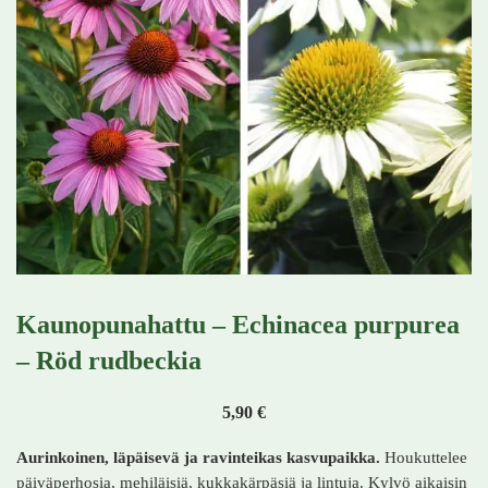
Kaunopunahattu – Echinacea purpurea
– Röd rudbeckia
5,90
€
Aurinkoinen, läpäisevä ja ravinteikas kasvupaikka.
Houkuttelee
päiväperhosia, mehiläisiä, kukkakärpäsiä ja lintuja. Kylvö aikaisin