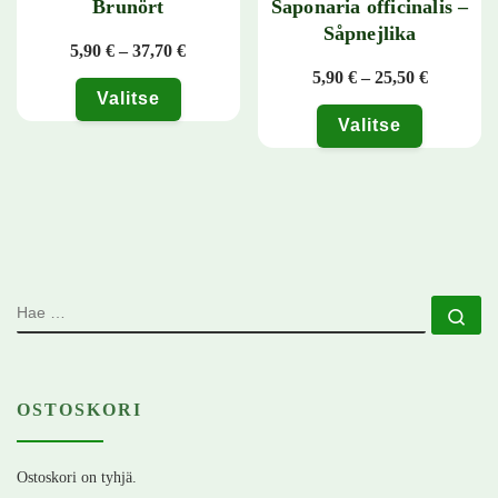
Brunört
Saponaria officinalis –
Såpnejlika
Hintaluokka: 5,90 € - 37,70 €
5,90
€
–
37,70
€
Hintaluok
5,90
€
–
25,50
€
Valitse
Valitse
Tällä tuotteella on useampi muunnelma. Voit tehdä valinnat tuotteen 
Tällä tuotteella on useampi muunn
HAE
Ha
OSTOSKORI
Ostoskori on tyhjä.