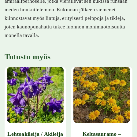
amiraaliperhoselle, jotka vierailevat sen kukissa runsaan
meden houkuttelemina. Kukinnan jälkeen siemenet
kiinnostavat myös lintuja, erityisesti peippoja ja tiklejä,
joten kaunopunahattu tukee luonnon monimuotoisuutta
monella tavalla.
Tutustu myös
Lehtoakileija / Akileija
Keltasauramo –