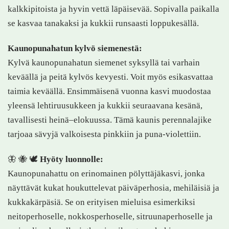
kalkkipitoista ja hyvin vettä läpäisevää. Sopivalla paikalla
se kasvaa tanakaksi ja kukkii runsaasti loppukesällä.
Kaunopunahatun kylvö siemenestä:
Kylvä kaunopunahatun siemenet syksyllä tai varhain
keväällä ja peitä kylvös kevyesti. Voit myös esikasvattaa
taimia keväällä. Ensimmäisenä vuonna kasvi muodostaa
yleensä lehtiruusukkeen ja kukkii seuraavana kesänä,
tavallisesti heinä–elokuussa. Tämä kaunis perennalajike
tarjoaa sävyjä valkoisesta pinkkiin ja puna‑violettiin.
🦋 🐝 🕊️
Hyöty luonnolle:
Kaunopunahattu on erinomainen pölyttäjäkasvi, jonka
näyttävät kukat houkuttelevat päiväperhosia, mehiläisiä ja
kukkakärpäsiä. Se on erityisen mieluisa esimerkiksi
neitoperhoselle, nokkosperhoselle, sitruunaperhoselle ja