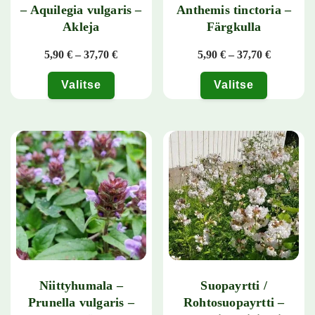
– Aquilegia vulgaris –
Anthemis tinctoria –
Akleja
Färgkulla
Hintaluokka: 5,90 € - 37,70 €
Hintaluok
5,90
€
–
37,70
€
5,90
€
–
37,70
€
Valitse
Valitse
Tällä tuotteella on useampi muunnelma. Voit tehdä valinnat tuotteen 
Tällä tuotteella on useampi muunn
Niittyhumala –
Suopayrtti /
Prunella vulgaris –
Rohtosuopayrtti –