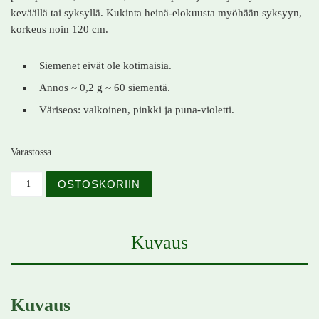
keväällä tai syksyllä. Kukinta heinä-elokuusta myöhään syksyyn,
korkeus noin 120 cm.
Siemenet eivät ole kotimaisia.
Annos ~ 0,2 g ~ 60 siementä.
Väriseos: valkoinen, pinkki ja puna-violetti.
Varastossa
Kaunopunahattu – Echinacea purpurea – Röd rudbeckia 
OSTOSKORIIN
Kuvaus
Kuvaus