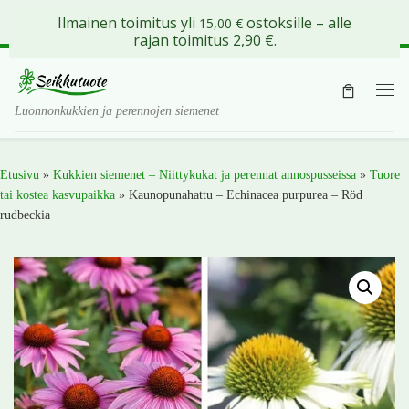
Ilmainen toimitus yli
ostoksille – alle
15,00
€
Skip to content
rajan toimitus 2,90 €.
Val
Luonnonkukkien ja perennojen siemenet
Etusivu
»
Kukkien siemenet – Niittykukat ja perennat annospusseissa
»
Tuore
tai kostea kasvupaikka
»
Kaunopunahattu – Echinacea purpurea – Röd
rudbeckia