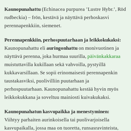
Kaunopunahattu
(Echinacea purpurea ’Lustre Hybr.’, Röd
rudbeckia) – frön, kestävä ja näyttävä perhoskasvi
perennapenkkiin, siemenet.
Perennapenkkiin, perhospuutarhaan ja leikkokukaksi:
Kaunopunahattu eli
auringonhattu
on monivuotinen ja
näyttävä perenna, joka hurmaa suurilla,
päivänkakkaraa
muistuttavilla kukillaan sekä vahvoilla, pystyillä
kukkavarsillaan. Se sopii erinomaisesti perennapenkin
taustakasviksi, puolivilliin puutarhaan ja
perhospuutarhaan. Kaunopunahattu kestää hyvin myös
leikkokukkana ja soveltuu mainiosti kuivakukaksi.
Kaunopunahatun kasvupaikka ja menestyminen:
Viihtyy parhaiten aurinkoisella tai puolivarjoisella
kasvupaikalla, jossa maa on tuoretta, runsasravinteista,