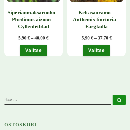
Siperianmaksaruoho –
Keltasauramo –
Phedimus aizoon –
Anthemis tinctoria –
Gyllenfetblad
Färgkulla
Hintaluokka: 5,90 € - 40,00 €
Hintaluok
5,90
€
–
40,00
€
5,90
€
–
37,70
€
Valitse
Valitse
Tällä tuotteella on useampi muunnelma. Voit tehdä valinnat tuotteen 
Tällä tuotteella on useampi muunn
HAE
Ha
OSTOSKORI