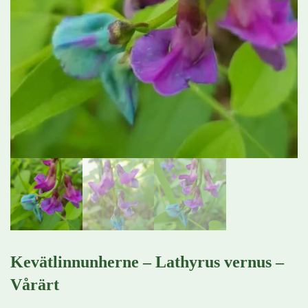
Kevätlinnunherne – Lathyrus vernus –
Vårärt