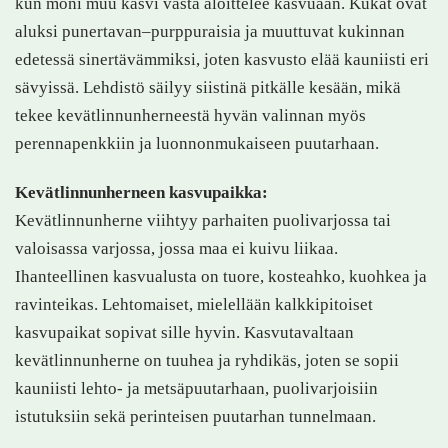
kun moni muu kasvi vasta aloittelee kasvuaan. Kukat ovat
aluksi punertavan–purppuraisia ja muuttuvat kukinnan
edetessä sinertävämmiksi, joten kasvusto elää kauniisti eri
sävyissä. Lehdistö säilyy siistinä pitkälle kesään, mikä
tekee kevätlinnunherneestä hyvän valinnan myös
perennapenkkiin ja luonnonmukaiseen puutarhaan.
Kevätlinnunherneen kasvupaikka:
Kevätlinnunherne viihtyy parhaiten puolivarjossa tai
valoisassa varjossa, jossa maa ei kuivu liikaa.
Ihanteellinen kasvualusta on tuore, kosteahko, kuohkea ja
ravinteikas. Lehtomaiset, mielellään kalkkipitoiset
kasvupaikat sopivat sille hyvin. Kasvutavaltaan
kevätlinnunherne on tuuhea ja ryhdikäs, joten se sopii
kauniisti lehto- ja metsäpuutarhaan, puolivarjoisiin
istutuksiin sekä perinteisen puutarhan tunnelmaan.