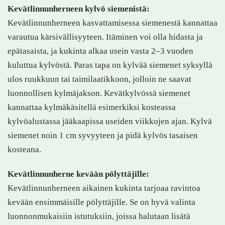
Kevätlinnunherneen kylvö siemenistä:
Kevätlinnunherneen kasvattamisessa siemenestä kannattaa
varautua kärsivällisyyteen. Itäminen voi olla hidasta ja
epätasaista, ja kukinta alkaa usein vasta 2–3 vuoden
kuluttua kylvöstä. Paras tapa on kylvää siemenet syksyllä
ulos ruukkuun tai taimilaatikkoon, jolloin ne saavat
luonnollisen kylmäjakson. Kevätkylvössä siemenet
kannattaa kylmäkäsitellä esimerkiksi kosteassa
kylvöalustassa jääkaapissa useiden viikkojen ajan. Kylvä
siemenet noin 1 cm syvyyteen ja pidä kylvös tasaisen
kosteana.
Kevätlinnunherne kevään pölyttäjille:
Kevätlinnunherneen aikainen kukinta tarjoaa ravintoa
kevään ensimmäisille pölyttäjille. Se on hyvä valinta
luonnonmukaisiin istutuksiin, joissa halutaan lisätä