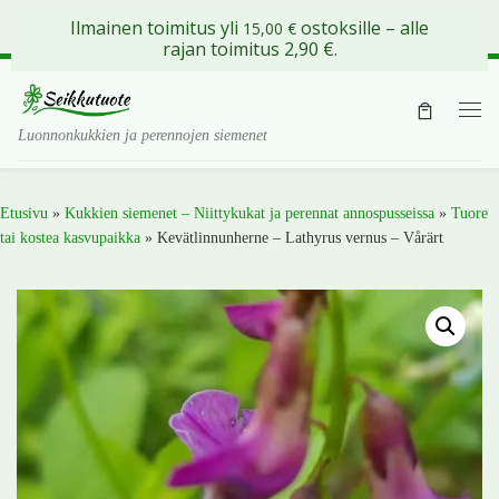
Ilmainen toimitus yli
ostoksille – alle
15,00
€
Skip to content
rajan toimitus 2,90 €.
Val
Luonnonkukkien ja perennojen siemenet
Etusivu
»
Kukkien siemenet – Niittykukat ja perennat annospusseissa
»
Tuore
tai kostea kasvupaikka
»
Kevätlinnunherne – Lathyrus vernus – Vårärt