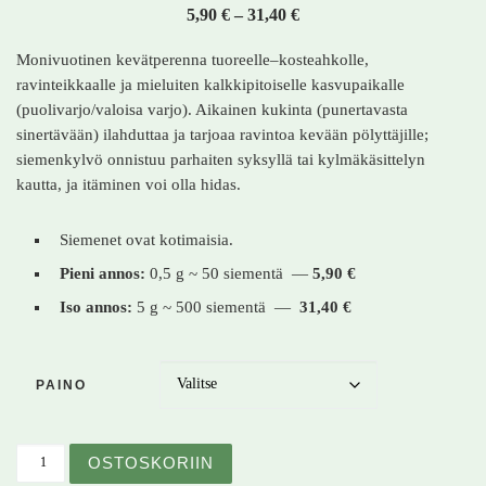
Hintaluokka: 5,90 € - 31,
5,90
€
–
31,40
€
Monivuotinen kevätperenna tuoreelle–kosteahkolle,
ravinteikkaalle ja mieluiten kalkkipitoiselle kasvupaikalle
(puolivarjo/valoisa varjo). Aikainen kukinta (punertavasta
sinertävään) ilahduttaa ja tarjoaa ravintoa kevään pölyttäjille;
siemenkylvö onnistuu parhaiten syksyllä tai kylmäkäsittelyn
kautta, ja itäminen voi olla hidas.
Siemenet ovat kotimaisia.
Pieni annos:
0,5 g ~ 50 siementä —
5,90 €
Iso annos:
5 g ~ 500 siementä —
31,40 €
PAINO
Kevätlinnunherne – Lathyrus vernus – Vårärt määrä
OSTOSKORIIN