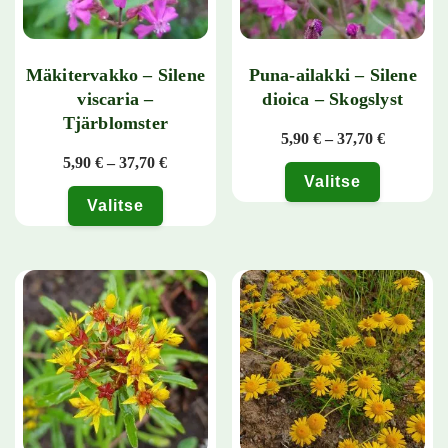
Mäkitervakko – Silene
Puna-ailakki – Silene
viscaria –
dioica – Skogslyst
Tjärblomster
Hintaluok
5,90
€
–
37,70
€
Hintaluokka: 5,90 € - 37,70 €
5,90
€
–
37,70
€
Valitse
Valitse
Tällä tuotteella on useampi muunn
Tällä tuotteella on useampi muunnelma. Voit tehdä valinnat tuotteen 