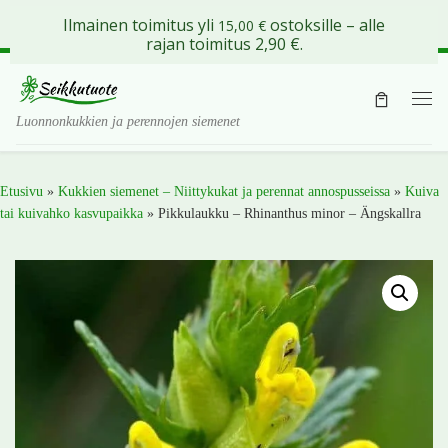
Ilmainen toimitus yli
ostoksille – alle
15,00
€
Skip to content
rajan toimitus 2,90 €.
Val
Luonnonkukkien ja perennojen siemenet
Etusivu
»
Kukkien siemenet – Niittykukat ja perennat annospusseissa
»
Kuiva
tai kuivahko kasvupaikka
»
Pikkulaukku – Rhinanthus minor – Ängskallra