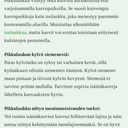
Pikkulaukku viihtyy sekä kuivilla aurinkoisilla että
varjoisammilla kasvupaikoilla. Se suosii kuivempia
kasvupaikkoja kuin isolaukku, joka menestyy paremmin
kosteammilla alueilla. Muistuttaa ulkonäöltään
isolaukkua
, mutta kasvit voi erottaa toisistaan erityisesti
kukintojen perusteella.
Pikkulaukun kylvö siemenestä:
Paras kylvöaika on syksy tai varhainen kevät, sillä
kylmäkausi edistää siementen itämistä. Kylvä siemenet
maan pintaan ja tiivistä kylvös kevyesti. Siemeniä ei
tarvitse peittää mullalla. Tarvitsee sopivia isäntäkasveja
lähelleen kasvaakseen hyvin.
Pikkulaukku niityn monimuotoisuuden tueksi:
Voi toimia isäntäkasvien kasvua hillitsevänä lajina ja näin
auttaa niittyä kehittymään monilajisemmaksi. Se on hyvä