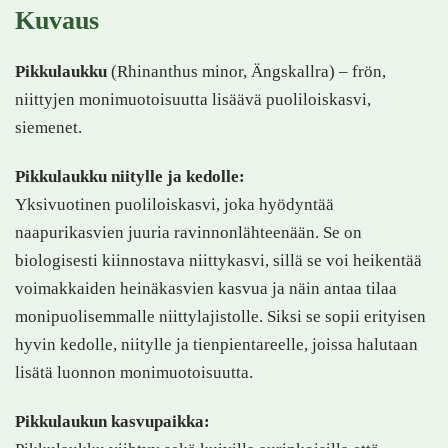
Kuvaus
Pikkulaukku
(Rhinanthus minor, Ängskallra) – frön,
niittyjen monimuotoisuutta lisäävä puoliloiskasvi,
siemenet.
Pikkulaukku niitylle ja kedolle:
Yksivuotinen puoliloiskasvi, joka hyödyntää
naapurikasvien juuria ravinnonlähteenään. Se on
biologisesti kiinnostava niittykasvi, sillä se voi heikentää
voimakkaiden heinäkasvien kasvua ja näin antaa tilaa
monipuolisemmalle niittylajistolle. Siksi se sopii erityisen
hyvin kedolle, niitylle ja tienpientareelle, joissa halutaan
lisätä luonnon monimuotoisuutta.
Pikkulaukun kasvupaikka: