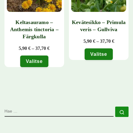
Keltasauramo –
Kevätesikko – Primula
Anthemis tinctoria –
veris – Gullviva
Färgkulla
Hintaluok
5,90
€
–
37,70
€
Hintaluokka: 5,90 € - 37,70 €
5,90
€
–
37,70
€
Valitse
Valitse
Tällä tuotteella on useampi muunn
Tällä tuotteella on useampi muunnelma. Voit tehdä valinnat tuotteen 
HAE
Ha