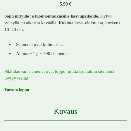
5,90
€
Sopii niityille ja luonnonmukaisille kasvupaikoille.
Kylvö
syksyllä tai aikaisin keväällä. Kukinta kesä–elokuussa, korkeus
10–40 cm.
Siemenet ovat kotimaisia.
Annos ~ 1 g ~ 790 siementä.
Pikkulaukun siemenet ovat loppu, mutta isolaukun siemeniä
löytyy täältä!
Varasto loppu
Kuvaus