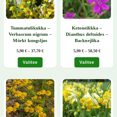
Tummatulikukka –
Ketoneilikka –
Verbascum nigrum –
Dianthus deltoides –
Mörkt kungsljus
Backnejlika
Hintaluokka: 5,90 € - 37,70 €
Hintaluok
5,90
€
–
37,70
€
5,90
€
–
50,50
€
Valitse
Valitse
Tällä tuotteella on useampi muunnelma. Voit tehdä valinnat tuotteen 
Tällä tuotteella on useampi muunn