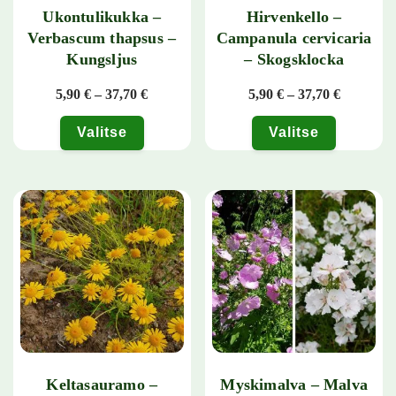
Ukontulikukka –
Hirvenkello –
Verbascum thapsus –
Campanula cervicaria
Kungsljus
– Skogsklocka
Hintaluokka: 5,90 € - 37,70 €
Hintaluok
5,90
€
–
37,70
€
5,90
€
–
37,70
€
Valitse
Valitse
Tällä tuotteella on useampi muunnelma. Voit tehdä valinnat tuotteen 
Tällä tuotteella on useampi muunn
Keltasauramo –
Myskimalva – Malva