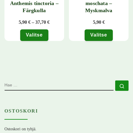
Anthemis tinctoria –
moschata –
Färgkulla
Myskmalva
Hintaluokka: 5,90 € - 37,70 €
5,90
€
–
37,70
€
5,90
€
Valitse
Valitse
Tällä tuotteella on useampi muunnelma. Voit tehdä valinnat tuotteen 
Tällä tuotteella on useampi muunn
HAE
Ha
OSTOSKORI
Ostoskori on tyhjä.