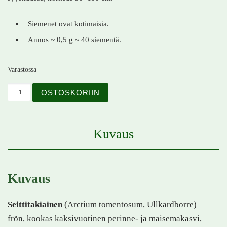
Siemenet ovat kotimaisia.
Annos ~ 0,5 g ~ 40 siementä.
Varastossa
Seittitakiainen – Arctium tomentosum – Ullkardborre mä
OSTOSKORIIN
Kuvaus
Kuvaus
Seittitakiainen
(Arctium tomentosum, Ullkardborre) –
frön, kookas kaksivuotinen perinne- ja maisemakasvi,