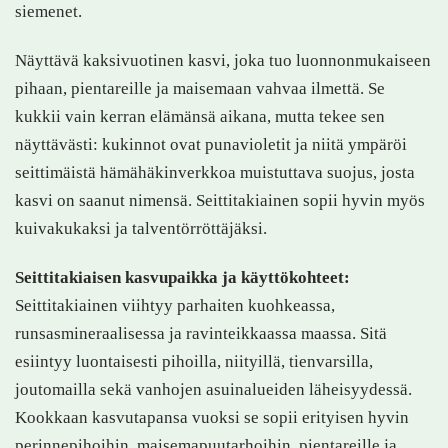
siemenet.
Näyttävä kaksivuotinen kasvi, joka tuo luonnonmukaiseen
pihaan, pientareille ja maisemaan vahvaa ilmettä. Se
kukkii vain kerran elämänsä aikana, mutta tekee sen
näyttävästi: kukinnot ovat punavioletit ja niitä ympäröi
seittimäistä hämähäkinverkkoa muistuttava suojus, josta
kasvi on saanut nimensä. Seittitakiainen sopii hyvin myös
kuivakukaksi ja talventörröttäjäksi.
Seittitakiaisen kasvupaikka ja käyttökohteet:
Seittitakiainen viihtyy parhaiten kuohkeassa,
runsasmineraalisessa ja ravinteikkaassa maassa. Sitä
esiintyy luontaisesti pihoilla, niityillä, tienvarsilla,
joutomailla sekä vanhojen asuinalueiden läheisyydessä.
Kookkaan kasvutapansa vuoksi se sopii erityisen hyvin
perinnepihoihin, maisemapuutarhoihin, pientareille ja