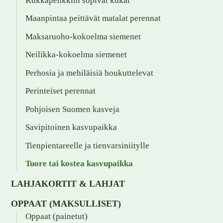
Kukkapenkkiin sopivat kukat
Maanpintaa peittävät matalat perennat
Maksaruoho-kokoelma siemenet
Neilikka-kokoelma siemenet
Perhosia ja mehiläisiä houkuttelevat
Perinteiset perennat
Pohjoisen Suomen kasveja
Savipitoinen kasvupaikka
Tienpientareelle ja tienvarsiniitylle
Tuore tai kostea kasvupaikka
LAHJAKORTIT & LAHJAT
OPPAAT (MAKSULLISET)
Oppaat (painetut)