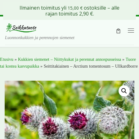
Ilmainen toimitus yli
ostoksille – alle
15,00
€
Skip to content
rajan toimitus 2,90 €.
Val
Luonnonkukkien ja perennojen siemenet
Etusivu
»
Kukkien siemenet – Niittykukat ja perennat annospusseissa
»
Tuore
tai kostea kasvupaikka
»
Seittitakiainen – Arctium tomentosum – Ullkardborre