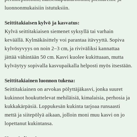
luonnonmukaisiin istutuksiin.
Seittitakiaisen kylvö ja kasvatus:
Kylvä seittitakiaisen siemenet syksyllä tai varhain
keväällä. Kylmäkäsittely voi parantaa itävyyttä. Sopiva
kylvösyvyys on noin 2–3 cm, ja riviväliksi kannattaa
jättää vähintään 50 cm. Kasvi kuolee kukittuaan, mutta
kylväytyy sopivalla kasvupaikalla helposti myös itsestään.
Seittitakiainen luonnon tukena:
Seittitakiainen on arvokas pölyttäjäkasvi, jonka suuret
kukinnot houkuttelevat mehiläisiä, kimalaisia, perhosia ja
kukkakärpäsiä. Loppukesän kukinta tarjoaa runsaasti
mettä ja siitepölyä aikaan, jolloin moni muu kasvi on jo
lopettanut kukintansa.