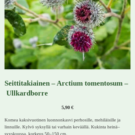
Seittitakiainen – Arctium tomentosum –
Ullkardborre
5,90
€
Komea kaksivuotinen luonnonkasvi perhosille, mehiläisille ja
linnuille. Kylvö syksyllä tai varhain keväällä. Kukinta heinä–
syyskuussa, korkeus 50–150 cm.