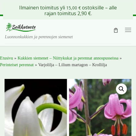
Ilmainen toimitus yli
ostoksille – alle
15,00
€
Skip to content
rajan toimitus 2,90 €.
Val
Luonnonkukkien ja perennojen siemenet
Etusivu
»
Kukkien siemenet – Niittykukat ja perennat annospusseissa
»
Perinteiset perennat
»
Varjolilja – Lilium martagon – Krollilja