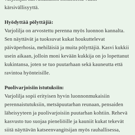
kärsivällisyyttä.
Hyödyttää pölyttäjiä:
Varjolilja on arvostettu perenna myös luonnon kannalta.
Sen näyttävät ja tuoksuvat kukat houkuttelevat
päiväperhosia, mehiläisiä ja muita pölyttäjiä. Kasvi kukkii
usein aikaan, jolloin moni kevään kukkija on jo lopettanut
kukintansa, joten se tuo puutarhaan sekä kauneutta että
ravintoa hyönteisille.
Puolivarjoisiin istutuksiin:
Varjolilja sopii erityisen hyvin luonnonmukaisiin
perennaistutuksiin, metsäpuutarhan reunaan, pensaiden
läheisyyteen ja puolivarjoisiin puutarhan kohtiin. Rehevä
kasvusto tuo suojaa pieneliöille ja kauniit kukat tekevät
siitä näyttävän katseenvangitsijan myös rauhallisessa,