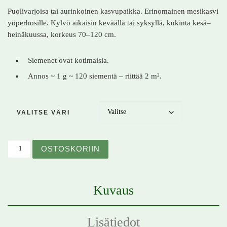
Puoli­varjoisa tai aurinkoinen kasvupaikka. Erinomainen mesikasvi
yöperhosille. Kylvö aikaisin keväällä tai syksyllä, kukinta kesä–
heinäkuussa, korkeus 70–120 cm.
Siemenet ovat kotimaisia.
Annos ~ 1 g ~ 120 siementä – riittää 2 m².
VALITSE VÄRI
Varjolilja – Lilium martagon – Krollilja määrä
OSTOSKORIIN
Kuvaus
Lisätiedot