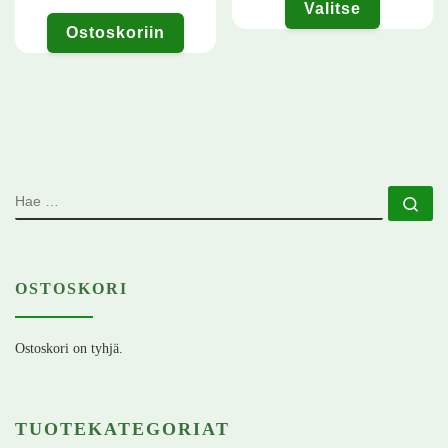
Valitse
Ostoskoriin
Tällä tuotteella on useampi muunn
HAE
Ha
OSTOSKORI
Ostoskori on tyhjä.
TUOTEKATEGORIAT