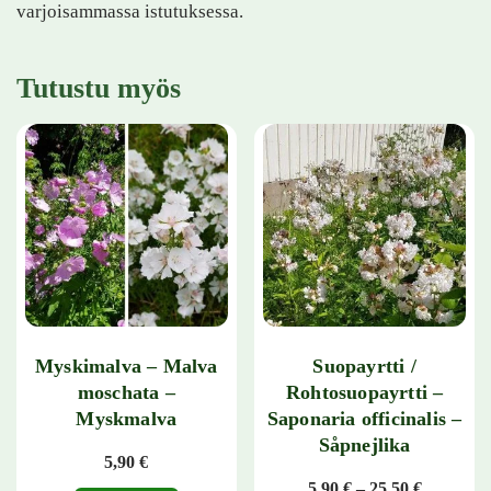
varjoisammassa istutuksessa.
Tutustu myös
Myskimalva – Malva
Suopayrtti /
moschata –
Rohtosuopayrtti –
Myskmalva
Saponaria officinalis –
Såpnejlika
5,90
€
Hintaluok
5,90
€
–
25,50
€