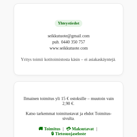
Yhteystiedot
seikkutuote@gmail.com
puh. 0440 350 757
www.seikkutuote.com
Yritys toimii kotitoimistosta käsin – ei asiakaskäyntejä.
Ilmainen toimitus yli 15 € ostoksille – muutoin vain
2,90 €.
Katso tarkemmat toimitustavat ja ehdot Toimitus-
sivulta.
🚚 Toimitus
|
💳 Maksutavat
|
🔒 Tietosuojaseloste