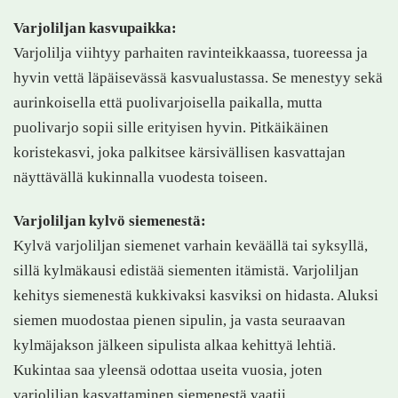
Varjoliljan kasvupaikka:
Varjolilja viihtyy parhaiten ravinteikkaassa, tuoreessa ja
hyvin vettä läpäisevässä kasvualustassa. Se menestyy sekä
aurinkoisella että puolivarjoisella paikalla, mutta
puolivarjo sopii sille erityisen hyvin. Pitkäikäinen
koristekasvi, joka palkitsee kärsivällisen kasvattajan
näyttävällä kukinnalla vuodesta toiseen.
Varjoliljan kylvö siemenestä:
Kylvä varjoliljan siemenet varhain keväällä tai syksyllä,
sillä kylmäkausi edistää siementen itämistä. Varjoliljan
kehitys siemenestä kukkivaksi kasviksi on hidasta. Aluksi
siemen muodostaa pienen sipulin, ja vasta seuraavan
kylmäjakson jälkeen sipulista alkaa kehittyä lehtiä.
Kukintaa saa yleensä odottaa useita vuosia, joten
varjoliljan kasvattaminen siemenestä vaatii