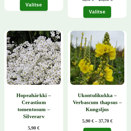
Valitse
Valitse
Tällä tuotteella on useampi muunnelma. Voit tehdä valinnat tuotteen 
Tällä tuotteella on useampi muunn
Hopeahärkki –
Ukontulikukka –
Cerastium
Verbascum thapsus –
tomentosum –
Kungsljus
Silverarv
Hintaluok
5,90
€
–
37,70
€
5,90
€