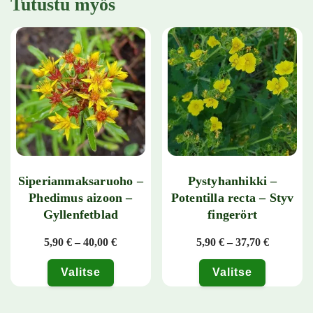
Tutustu myös
Siperianmaksaruoho –
Pystyhanhikki –
Phedimus aizoon –
Potentilla recta – Styv
Gyllenfetblad
fingerört
Hintaluokka: 5,90 € - 40,00 €
Hintaluok
5,90
€
–
40,00
€
5,90
€
–
37,70
€
Valitse
Valitse
Tällä tuotteella on useampi muunnelma. Voit tehdä valinnat tuotteen 
Tällä tuotteella on useampi muunn