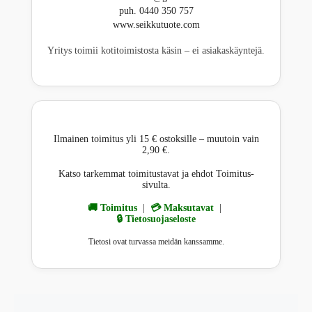
puh. 0440 350 757
www.seikkutuote.com
Yritys toimii kotitoimistosta käsin – ei asiakaskäyntejä.
Ilmainen toimitus yli 15 € ostoksille – muutoin vain
2,90 €.
Katso tarkemmat toimitustavat ja ehdot Toimitus-
sivulta.
🚚 Toimitus
|
💳 Maksutavat
|
🔒 Tietosuojaseloste
Tietosi ovat turvassa meidän kanssamme.