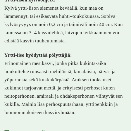
Kylvä yrtti-iison siemenet keväällä, kun maa on
lämmennyt, tai esikasvata huhti–toukokuussa. Sopiva
kylvösyvyys on noin 0,2 cm ja taimiväli noin 40 cm. Kun
taimissa on 3–4 kasvulehteä, latvojen leikkaaminen voi
edistää kasvin tuuheutumista.
Yrtti-iiso hyödyttää pölyttäjiä:
Erinomainen mesikasvi, jonka pitkä kukinta-aika
houkuttelee runsaasti mehiläisiä, kimalaisia, päivä- ja
yöperhosia sekä kukkakärpäsiä. Aniksen tuoksuiset
kukinnot tarjoavat mettä, ja erityisesti perhoset kuten
neitoperhonen, amiraali ja ohdakeperhonen viihtyvät sen
kukilla. Mainio lisä perhospuutarhaan, yrttipenkkiin ja
luonnonmukaiseen kasviryhmään.