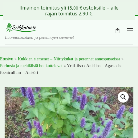
Ilmainen toimitus yli
ostoksille – alle
15,00
€
Skip to content
rajan toimitus 2,90 €.
Val
Luonnonkukkien ja perennojen siemenet
Etusivu
»
Kukkien siemenet – Niittykukat ja perennat annospusseissa
»
Perhosia ja mehiläisiä houkuttelevat
»
Yrtti-iiso / Anisiiso – Agastache
foenicullum – Anisört