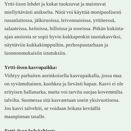
Yrtti-iison lehdet ja kukat tuoksuvat ja maistuvat
miellyttävästi anikselta. Niitä voi käyttää monipuolisesti
ruoanlaitossa, jälkiruoissa, leivonnaisissa, yrttiteessä,
salaateissa, keitoissa, hilloissa ja soseissa. Pitkän kukinta-
ajan ansiosta se sopii hyvin kukkapenkin taustakasviksi,
näyttäviin kukkakimppuihin, perhospuutarhaan ja
luonnonmukaisiin istutuksiin.
Yrtti-iison kasvupaikka:
Viihtyy parhaiten aurinkoisella kasvupaikalla, jossa maa
on syvämultainen, kuohkea ja lievästi hapan. Kasvi ei ole
erityisen hallanarka, mutta voi tarvita suojaa kovemmilta
talvilta. Suomessa sitä kasvatetaan usein yksivuotisena.
Jos kasvi talvehtii, se voidaan leikata keväällä
maanpinnan tasalle.
Yrtti-iison kylvöohjeet: