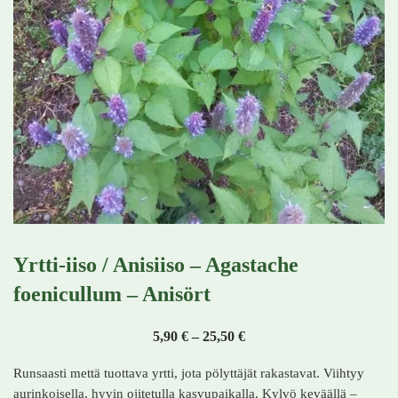
Yrtti-iiso / Anisiiso – Agastache
foenicullum – Anisört
Hintaluokka: 5,90 € - 25,
5,90
€
–
25,50
€
Runsaasti mettä tuottava yrtti, jota pölyttäjät rakastavat. Viihtyy
aurinkoisella, hyvin ojitetulla kasvupaikalla. Kylvö keväällä –