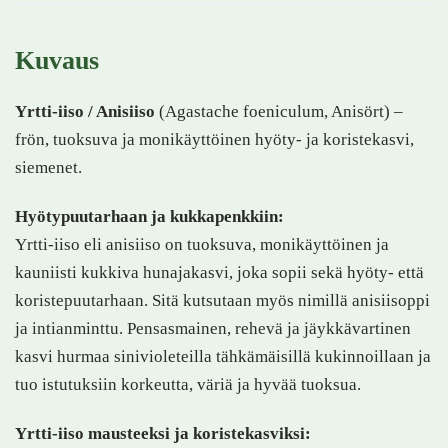
Kuvaus
Yrtti-iiso / Anisiiso
(Agastache foeniculum, Anisört) –
frön, tuoksuva ja monikäyttöinen hyöty- ja koristekasvi,
siemenet.
Hyötypuutarhaan ja kukkapenkkiin:
Yrtti-iiso eli anisiiso on tuoksuva, monikäyttöinen ja
kauniisti kukkiva hunajakasvi, joka sopii sekä hyöty- että
koristepuutarhaan. Sitä kutsutaan myös nimillä anisiisoppi
ja intianminttu. Pensasmainen, rehevä ja jäykkävartinen
kasvi hurmaa sinivioleteilla tähkämäisillä kukinnoillaan ja
tuo istutuksiin korkeutta, väriä ja hyvää tuoksua.
Yrtti-iiso mausteeksi ja koristekasviksi: