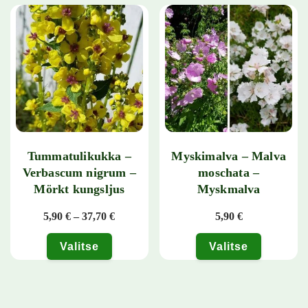
Tummatulikukka –
Myskimalva – Malva
Verbascum nigrum –
moschata –
Mörkt kungsljus
Myskmalva
Hintaluokka: 5,90 € - 37,70 €
5,90
€
–
37,70
€
5,90
€
Valitse
Valitse
Tällä tuotteella on useampi muunnelma. Voit tehdä valinnat tuotteen 
Tällä tuotteella on useampi muunn