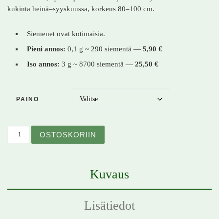
kukinta heinä–syyskuussa, korkeus 80–100 cm.
Siemenet ovat kotimaisia.
Pieni annos:
0,1 g ~ 290 siementä —
5,90 €
Iso annos:
3 g ~ 8700 siementä —
25,50 €
PAINO
Yrtti-iiso / Anisiiso – Agastache foenicullum – Anisört m
OSTOSKORIIN
Kuvaus
Lisätiedot