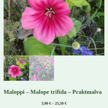
Maloppi – Malope trifida – Praktmalva
Hintaluokka: 5,90 € - 25,
5,90
€
–
25,50
€