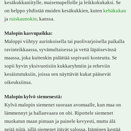
kesäkukkaniitylle, maisemapellolle ja leikkokukaksi. Se
on helppo yhdistää muiden kesäkukkien, kuten
kehäkukan
ja
ruiskaunokin
, kanssa.
Malopin kasvupaikka:
Maloppi viihtyy aurinkoisella tai puolivarjoisella paikalla
ravinteikkaassa, syvämultaisessa ja vettä läpäisevässä
maassa, joka kuitenkin pidättää sopivasti kosteutta. Se
sopii hyvin yksivuotisiin kukkaryhmiin ja reheviin
kesäistutuksiin, joissa sen näyttävät kukat pääsevät
oikeuksiinsa.
Malopin kylvö siemenestä:
Kylvä malopin siemenet suoraan avomaalle, kun maa on
lämmennyt ja hallanvaara on ohi. Ripottele siemenet
muokatun maan pintaan ja painele kevyesti, mutta älä
peitä niitä, sillä siemenet itävät valossa. Itäminen kestää