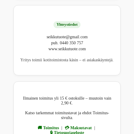
Yhteystiedot
seikkutuote@gmail.com
puh. 0440 350 757
www.seikkutuote.com
Yritys toimii kotitoimistosta käsin – ei asiakaskäyntejä.
Ilmainen toimitus yli 15 € ostoksille – muutoin vain
2,90 €.
Katso tarkemmat toimitustavat ja ehdot Toimitus-
sivulta.
🚚 Toimitus
|
💳 Maksutavat
|
🔒 Tietosuojaseloste