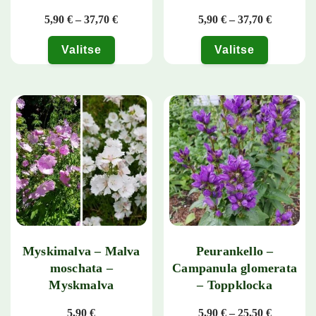
Hintaluokka: 5,90 € - 37,70 €
Hintaluok
5,90
€
–
37,70
€
5,90
€
–
37,70
€
Valitse
Valitse
Tällä tuotteella on useampi muunnelma. Voit tehdä valinnat tuotteen 
Tällä tuotteella on useampi muunn
Myskimalva – Malva
Peurankello –
moschata –
Campanula glomerata
Myskmalva
– Toppklocka
Hintaluok
5,90
€
5,90
€
–
25,50
€