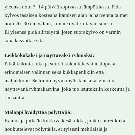
yleensä noin 7–14 päivää sopivassa lämpötilassa. Pidä
kylvös tasaisen kosteana itämisen ajan ja harvenna taimet
noin 20–30 cm välein, kun ne ovat riittävän suuria.
Ei yleensä pidä siirtelystä, joten suorakylvö on varmin
tapa kasvattaa sitä.
Leikkokukaksi ja näyttäväksi ryhmäksi:
Pitkä kukinta-aika ja suuret kukat tekevät malopista
erinomaisen valinnan sekä kukkapenkkiin että
maljakkoon. Se toimii hyvin myös taustakasvina tai
näyttävänä ryhmäkasvina, joka tuo istutuksiin korkeutta ja
runsautta.
Maloppi hyödyttää pölyttäjiä:
Kaunis ja pitkään kukkiva kesäkukka, jonka suuret kukat
houkuttelevat pölyttäjiä, erityisesti mehiläisiä ja