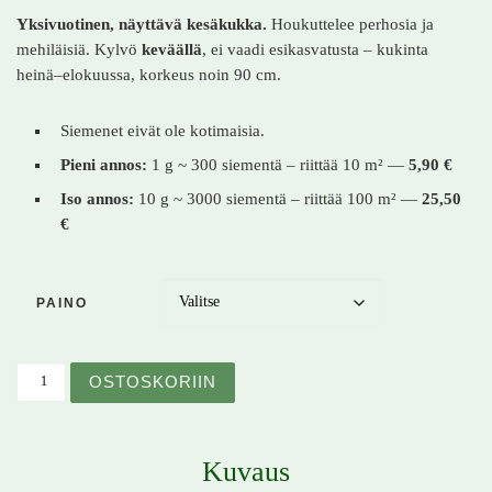
Yksivuotinen, näyttävä kesäkukka.
Houkuttelee perhosia ja
mehiläisiä. Kylvö
keväällä
, ei vaadi esikasvatusta – kukinta
heinä–elokuussa, korkeus noin 90 cm.
Siemenet eivät ole kotimaisia.
Pieni annos:
1 g ~ 300 siementä – riittää 10 m² —
5,90 €
Iso annos:
10 g ~ 3000 siementä – riittää 100 m² —
25,50
€
PAINO
Maloppi – Malope trifida – Praktmalva määrä
OSTOSKORIIN
Kuvaus