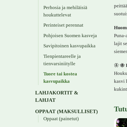
peittä
Perhosia ja mehiläisiä
suotui
houkuttelevat
Perinteiset perennat
Huomi
Pohjoisen Suomen kasveja
Puna-a
lajit 
Savipitoinen kasvupaikka
siemen
Tienpientareelle ja
tienvarsiniitylle
🦋 🐝
Houkut
Tuore tai kostea
kasvupaikka
kasvi 
kukint
LAHJAKORTIT &
LAHJAT
Tut
OPPAAT (MAKSULLISET)
Oppaat (painetut)