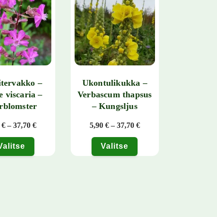
tervakko –
Ukontulikukka –
e viscaria –
Verbascum thapsus
rblomster
– Kungsljus
- 50,50 €
Hintaluokka: 5,90 € - 37,70 €
Hintaluokka: 5,90 € - 3
0
€
–
37,70
€
5,90
€
–
37,70
€
Valitse
Valitse
 tehdä valinnat tuotteen sivulla.
tteella on useampi muunnelma. Voit tehdä valinnat tuotteen sivulla.
Tällä tuotteella on useampi muunnelma. Voit teh