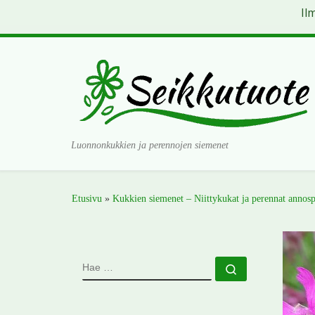
Il
Skip to content
Luonnonkukkien ja perennojen siemenet
Etusivu
»
Kukkien siemenet – Niittykukat ja perennat annosp
HAE
Hae …