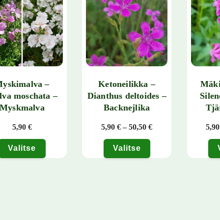
yskimalva –
Ketoneilikka –
Mäki
va moschata –
Dianthus deltoides –
Silen
Myskmalva
Backnejlika
Tjä
Hintaluokka: 5,90 € 
5,90
€
5,90
€
–
50,50
€
5,9
Valitse
Valitse
tuotteella on useampi muunnelma. Voit tehdä valinnat tuotteen sivulla.
Tällä tuotteella on useampi muunnelma. Voit
Tällä tuo