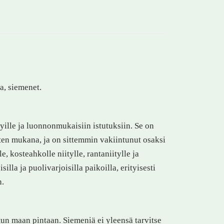
a, siemenet.
ille ja luonnonmukaisiin istutuksiin. Se on
ten mukana, ja on sittemmin vakiintunut osaksi
, kosteahkolle niitylle, rantaniitylle ja
lla ja puolivarjoisilla paikoilla, erityisesti
n.
un maan pintaan. Siemeniä ei yleensä tarvitse