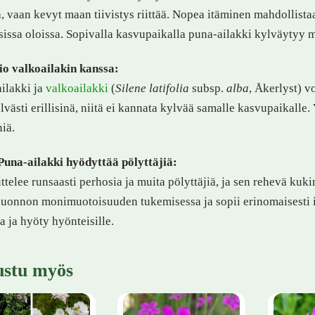
ä, vaan kevyt maan tiivistys riittää. Nopea itäminen mahdollista
sissa oloissa. Sopivalla kasvupaikalla puna-ailakki kylväytyy m
o valkoailakin kanssa:
ilakki ja
valkoailakki
(
Silene latifolia
subsp.
alba
, Åkerlyst) v
selvästi erillisinä, niitä ei kannata kylvää samalle kasvupaikal
iä.
Puna-ailakki hyödyttää pölyttäjiä:
telee runsaasti perhosia ja muita pölyttäjiä, ja sen rehevä kukin
luonnon monimuotoisuuden tukemisessa ja sopii erinomaisesti is
a ja hyöty hyönteisille.
ustu myös