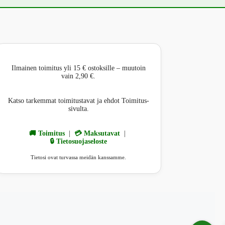
Ilmainen toimitus yli 15 € ostoksille – muutoin
vain 2,90 €.
Katso tarkemmat toimitustavat ja ehdot Toimitus-
sivulta.
🚚 Toimitus
|
💳 Maksutavat
|
🔒 Tietosuojaseloste
Tietosi ovat turvassa meidän kanssamme.