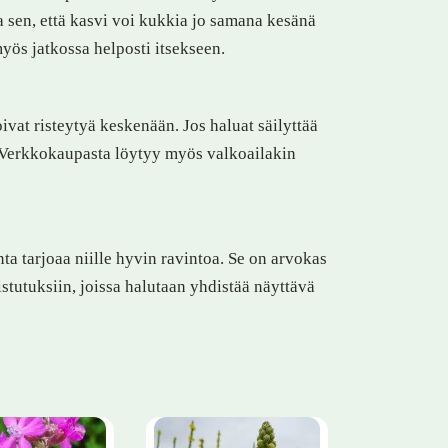
a sen, että kasvi voi kukkia jo samana kesänä
yös jatkossa helposti itsekseen.
oivat risteytyä keskenään. Jos haluat säilyttää
le. Verkkokaupasta löytyy myös valkoailakin
ta tarjoaa niille hyvin ravintoa. Se on arvokas
tutuksiin, joissa halutaan yhdistää näyttävä