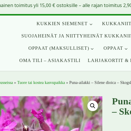
mainen toimitus yli
15,00
€
ostoksille – alle rajan toimitus 2,90
KUKKIEN SIEMENET
KUKKANIIT
SUOJAHEINÄT JA NIITTYHEINÄT KUKKANI
OPPAAT (MAKSULLISET)
OPPAAT
OMA TILI – ASIAKASTILI
LAHJAKORTIT & 
usseissa
»
Tuore tai kostea kasvupaikka
»
Puna-ailakki – Silene dioica – Skogsl
Puna
– Sk