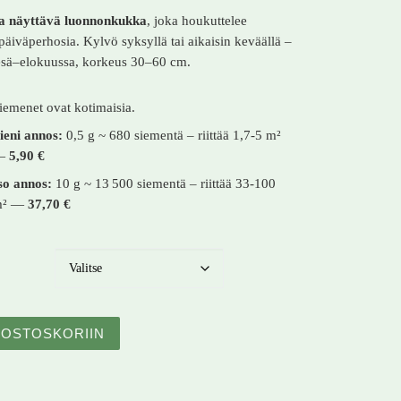
a näyttävä luonnonkukka
, joka houkuttelee
i päiväperhosia. Kylvö syksyllä tai aikaisin keväällä –
esä–elokuussa, korkeus 30–60 cm.
iemenet ovat kotimaisia.
ieni annos:
0,5 g ~ 680 siementä – riittää 1,7-5 m²
—
5,90 €
so annos:
10 g ~ 13 500 siementä – riittää 33-100
m² —
37,70 €
akki – Silene dioica – Skogslyst määrä
OSTOSKORIIN