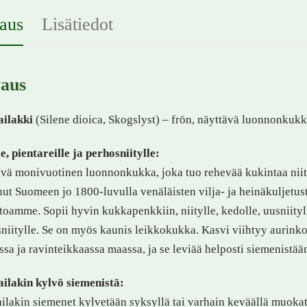
aus
Lisätiedot
aus
ailakki
(Silene dioica, Skogslyst) – frön, näyttävä luonnonkukk
le, pientareille ja perhosniitylle:
vä monivuotinen luonnonkukka, joka tuo rehevää kukintaa niity
ut Suomeen jo 1800-luvulla venäläisten vilja- ja heinäkuljetus
toamme. Sopii hyvin kukkapenkkiin, niitylle, kedolle, uusniitylle
niitylle. Se on myös kaunis leikkokukka. Kasvi viihtyy aurinkoisi
ssa ja ravinteikkaassa maassa, ja se leviää helposti siemenistää
ilakin kylvö siemenistä:
ilakin siemenet kylvetään syksyllä tai varhain keväällä muokat