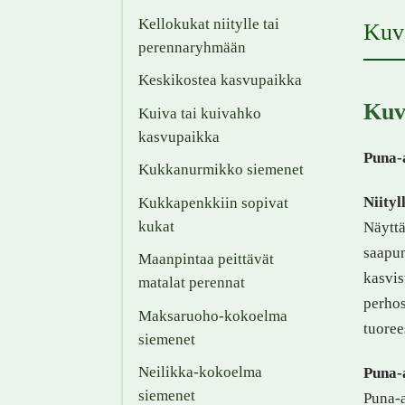
Kellokukat niitylle tai
Kuv
perennaryhmään
Keskikostea kasvupaikka
Kuv
Kuiva tai kuivahko
kasvupaikka
Puna-
Kukkanurmikko siemenet
Niityl
Kukkapenkkiin sopivat
kukat
Näyttä
saapun
Maanpintaa peittävät
kasvis
matalat perennat
perhos
Maksaruoho-kokoelma
tuoree
siemenet
Neilikka-kokoelma
Puna-a
siemenet
Puna-a