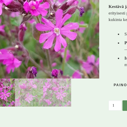
Kestävä j
erityisest
kukinta k
S
P
I
PAINO
Puna-ail