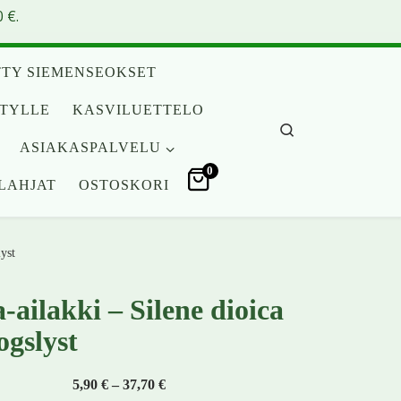
 €.
TY SIEMENSEOKSET
ITYLLE
KASVILUETTELO
Search
ASIAKASPALVELU
0
LAHJAT
OSTOSKORI
yst
-ailakki – Silene dioica
ogslyst
Hintaluokka: 5,90 € - 37,70 €
5,90
€
–
37,70
€