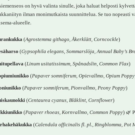
iemenseos on hyvä valinta sinulle, joka haluat helposti kylvet
kkaniityn ilman monimutkaista suunnittelua. Se tuo nopeasti vär
isema-alueelle.
urankukka
(
Agrostemma githago, Åkerklätt, Corncockle
)
säharso
(
Gypsophila elegans, Sommarslöja, Annual Baby’s Br
itupellava
(
Linum usitatissimum, Spånadslin, Common Flax
)
piumiunikko
(
Papaver somniferum, Opievallmo, Opium Poppy
oniunikko
(
Papaver somniferum, Pionvallmo, Peony Poppy
)
iskau­nokki
(
Centaurea cyanus, Blåklint, Cornflower
)
lkkiunikko
(
Papaver rhoeas, Kornvallmo, Common Poppy
) 🌿 
rhakehäkukka
(
Calendula officinalis fl. pl., Ringblomma, Pot 