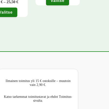
Valitse
- 62,00 €
Hintaluokka: 5,90 € - 25,50 €
0
€
–
25,50
€
Tällä tuotteella on useampi muunnelma. Voit teh
Valitse
 tehdä valinnat tuotteen sivulla.
tteella on useampi muunnelma. Voit tehdä valinnat tuotteen sivulla.
Ilmainen toimitus yli 15 € ostoksille – muutoin
vain 2,90 €.
Katso tarkemmat toimitustavat ja ehdot Toimitus-
sivulta.