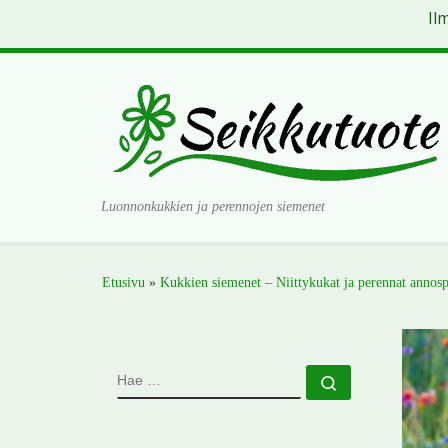
Il
Skip to content
Luonnonkukkien ja perennojen siemenet
Etusivu
»
Kukkien siemenet – Niittykukat ja perennat annosp
HAE
Hae …