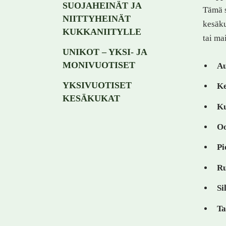
SUOJAHEINÄT JA
Tämä s
NIITTYHEINÄT
kesäku
KUKKANIITYLLE
tai ma
UNIKOT – YKSI- JA
MONIVUOTISET
A
YKSIVUOTISET
Ke
KESÄKUKAT
Ku
Oo
Pi
Ru
Si
Ta