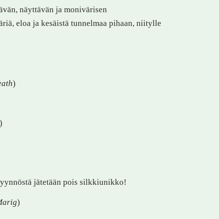
tävän, näyttävän ja monivärisen
iä, eloa ja kesäistä tunnelmaa pihaan, niitylle
eath
)
)
Pyynnöstä jätetään pois silkkiunikko!
Marig
)