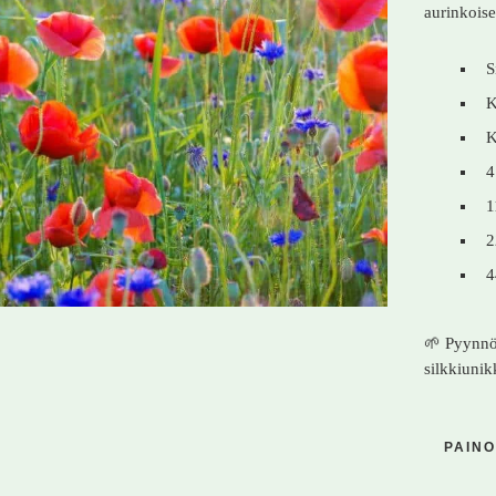
aurinkoise
S
K
K
4
1
2
4
🌱 Pyynnös
silkkiunik
PAINO