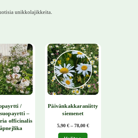
otisia unikkolajikkeita.
payrtti /
Päivänkakkaraniitty
suopayrtti –
siemenet
ia officinalis
Hintaluokka: 5,90 € - 7
5,90
€
–
78,00
€
åpnejlika