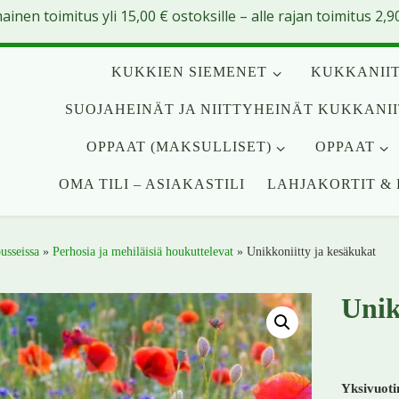
mainen toimitus yli
15,00
€
ostoksille – alle rajan toimitus 2,90
KUKKIEN SIEMENET
KUKKANIIT
SUOJAHEINÄT JA NIITTYHEINÄT KUKKANI
OPPAAT (MAKSULLISET)
OPPAAT
OMA TILI – ASIAKASTILI
LAHJAKORTIT & 
usseissa
»
Perhosia ja mehiläisiä houkuttelevat
»
Unikkoniitty ja kesäkukat
Unik
Yksivuoti