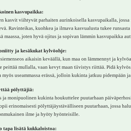
koinen kasvupaikka:
n kasvit viihtyvät parhaiten aurinkoisella kasvupaikalla, jossa
evä. Ravinteikas, kuohkea ja ilmava kasvualusta tukee runsasta 
ä maassa, joten hyvä ojitus ja sopivan lämmin kasvupaikka au
niitty ja kesäkukat kylvöohje:
siemenseos aikaisin keväällä, kun maa on lämmennyt ja kylvöa
se peittää mullalla, vaan kevyt maan tiivistys riittää. Pidä kylvö
 myös useammassa erässä, jolloin kukinta jatkuu pidempään ja k
ttää pölyttäjiä:
 ja monipuolinen kukinta houkuttelee puutarhaan päiväperhosia,
opii erinomaisesti pölyttäjäystävälliseen puutarhaan, jossa hal
nmukainen ilme ja hyöty hyönteisille.
 tapa lisätä kukkaloistoa: