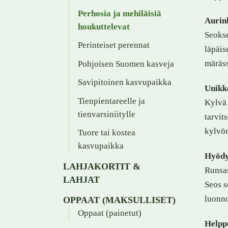
Perhosia ja mehiläisiä
Aurin
houkuttelevat
Seokse
Perinteiset perennat
läpäis
märäss
Pohjoisen Suomen kasveja
Savipitoinen kasvupaikka
Unikko
Tienpientareelle ja
Kylvä 
tienvarsiniitylle
tarvit
kylvön
Tuore tai kostea
kasvupaikka
Hyödy
LAHJAKORTIT &
Runsas
LAHJAT
Seos s
luonno
OPPAAT (MAKSULLISET)
Oppaat (painetut)
Helppo