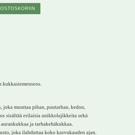
itty ja kesäkukat määrä
OSTOSKORIIN
en kukkasiemenseos.
, joka muuttaa pihan, puutarhan, kedon,
s sisältää erilaisia unikkolajikkeita sekä
, aurankukkaa ja tarhakehäkukkaa.
sto, joka ilahduttaa koko kasvukauden ajan.