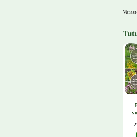
Varast
Tut
s
2