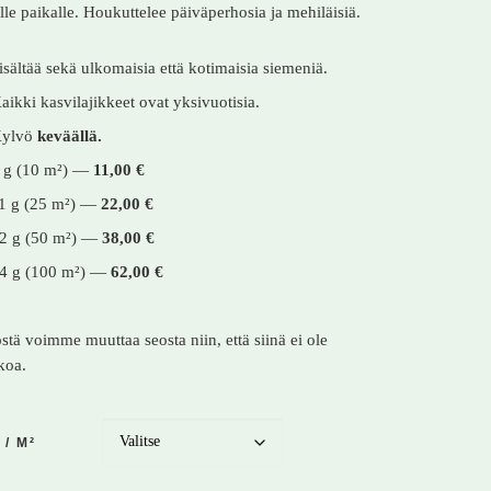
lle paikalle. Houkuttelee päiväperhosia ja mehiläisiä.
isältää sekä ulkomaisia että kotimaisia siemeniä.
aikki kasvilajikkeet ovat yksivuotisia.
ylvö
keväällä.
 g (10 m²) —
11,00 €
1 g (25 m²) —
22,00 €
2 g (50 m²) —
38,00 €
4 g (100 m²) —
62,00 €
tä voimme muuttaa seosta niin, että siinä ei ole
koa.
 / M²