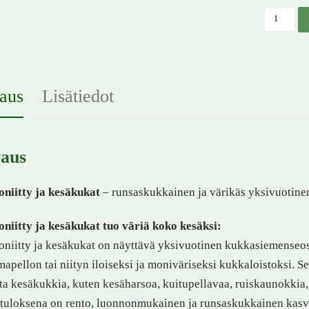
Unikkoni
aus
Lisätiedot
aus
oniitty ja kesäkukat
– runsaskukkainen ja värikäs yksivuotin
niitty ja kesäkukat tuo väriä koko kesäksi:
niitty ja kesäkukat on näyttävä yksivuotinen kukkasiemenseos
apellon tai niityn iloiseksi ja moniväriseksi kukkaloistoksi. Seo
ta kesäkukkia, kuten kesäharsoa, kuitupellavaa, ruiskaunokkia
uloksena on rento, luonnonmukainen ja runsaskukkainen kasvu