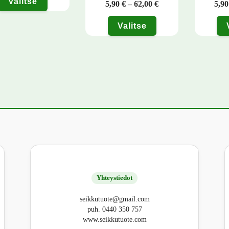
Valitse
Hintaluokka: 5,90 € 
5,90
€
–
62,00
€
5,9
tuotteella on useampi muunnelma. Voit tehdä valinnat tuotteen sivulla.
Valitse
Tällä tuotteella on useampi muunnelma. Voit
Tällä tuo
Yhteystiedot
seikkutuote@gmail.com
puh. 0440 350 757
www.seikkutuote.com