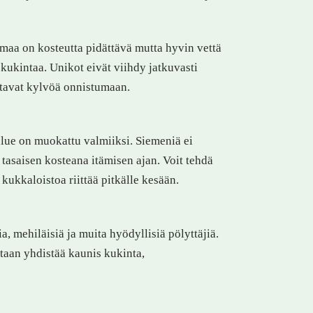
 maa on kosteutta pidättävä mutta hyvin vettä
kukintaa. Unikot eivät viihdy jatkuvasti
ttavat kylvöä onnistumaan.
lue on muokattu valmiiksi. Siemeniä ei
s tasaisen kosteana itämisen ajan. Voit tehdä
ukkaloistoa riittää pitkälle kesään.
 mehiläisiä ja muita hyödyllisiä pölyttäjiä.
utaan yhdistää kaunis kukinta,