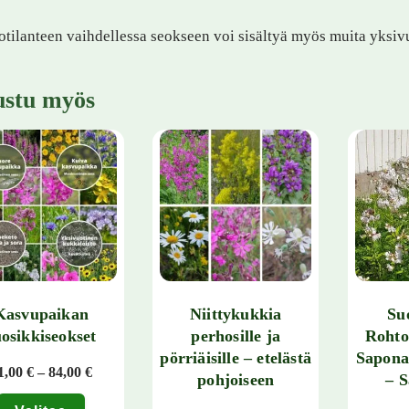
otilanteen vaihdellessa seokseen voi sisältyä myös muita yksivu
ustu myös
Kasvupaikan
Niittykukkia
Suo
uosikkiseokset
perhosille ja
Rohto
pörriäisille – etelästä
Saponar
Hintaluokka: 21,00 € - 84,00 €
1,00
€
–
84,00
€
pohjoiseen
– S