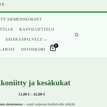
 €.
TY SIEMENSEOKSET
ITYLLE
KASVILUETTELO
Search
ASIAKASPALVELU
0
LAHJAT
OSTOSKORI
koniitty ja kesäkukat
Hintaluokka: 11,00 € - 62,00 €
11,00
€
–
62,00
€
nen siemenseos
– sopii nopeasti kukkivalle niitylle