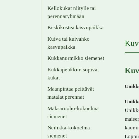
Kellokukat niitylle tai
perennaryhmään
Keskikostea kasvupaikka
Kuiva tai kuivahko
Kuv
kasvupaikka
Kukkanurmikko siemenet
Kuv
Kukkapenkkiin sopivat
kukat
Unikk
Maanpintaa peittävät
matalat perennat
Unikko
Maksaruoho-kokoelma
Unikko
siemenet
maisem
kaunii
Neilikka-kokoelma
siemenet
Lopput