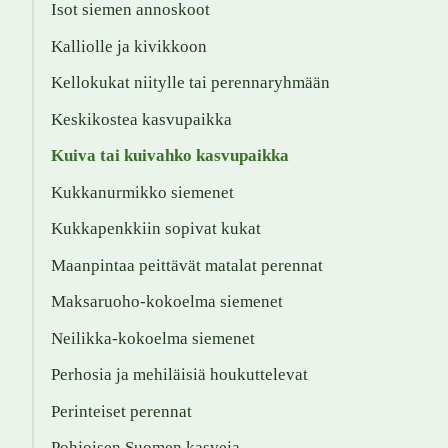
Isot siemen annoskoot
Kalliolle ja kivikkoon
Kellokukat niitylle tai perennaryhmään
Keskikostea kasvupaikka
Kuiva tai kuivahko kasvupaikka
Kukkanurmikko siemenet
Kukkapenkkiin sopivat kukat
Maanpintaa peittävät matalat perennat
Maksaruoho-kokoelma siemenet
Neilikka-kokoelma siemenet
Perhosia ja mehiläisiä houkuttelevat
Perinteiset perennat
Pohjoisen Suomen kasveja