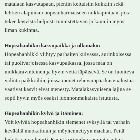
matalaan kasvutapaan, pieniin keltaisiin kukkiin sekä
lehtien alapinnan hopeanharmaaseen nukkapintaan, joka
tekee kasvista helposti tunnistettavan ja kauniin myös
ilman kukintaa.
Hopeahanhikin kasvupaikka ja ulkonäkö:
Hopeahanhikki viihtyy parhaiten kuivassa, aurinkoisessa
tai puolivarjoisessa kasvupaikassa, jossa maa on
niukkaravinteinen ja hyvin vettä läpäisevä. Se on luonteva
valinta paikkoihin, joissa monet rehevämpää kasvualustaa
vaativat kasvit eivät menesty. Matalakasvuisena lajina se
sopii hyvin myös osaksi luonnonmukaista istutusta.
Hopeahanhikin kylvö ja itäminen:
Voit kylvää hopeahanhikin siemenet syksyllä tai varhain
keväällä muokattuun ja möyhennettyyn maahan. Peitä
kylvös vain ohuesti. Kevyt kosteuden seuranta auttaa