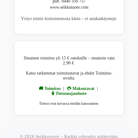
puh. 0440 350 757
www.seikkutuote.com
Yritys toimii kotitoimistosta käsin – ei asiakaskäyntejä.
Ilmainen toimitus yli 15 € ostoksille – muutoin vain
2,90 €.
Katso tarkemmat toimitustavat ja ehdot Toimitus-
sivulta.
🚚 Toimitus
|
💳 Maksutavat
|
🔒 Tietosuojaseloste
Tietosi ovat turvassa meidän kanssamme.
© 2026
Seikkutuote
– Kaikki oikeudet pidätetään