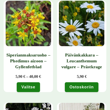
Siperianmaksaruoho –
Päivänkakkara –
Phedimus aizoon –
Leucanthemum
Gyllenfetblad
vulgare – Prästkrage
Hintaluokka: 5,90 € - 40,00 €
5,90
€
–
40,00
€
5,90
€
Valitse
Ostoskoriin
Tällä tuotteella on useampi muunnelma. Voit tehdä valinnat tuotteen 