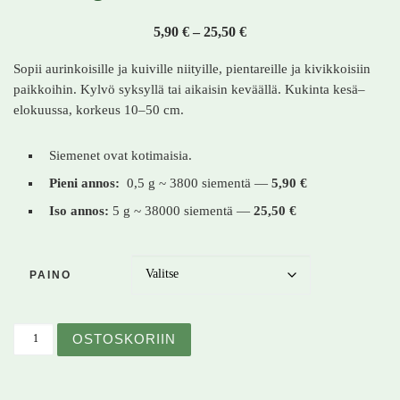
Hintaluokka: 5,90 € - 25,
5,90
€
–
25,50
€
Sopii aurinkoisille ja kuiville niityille, pientareille ja kivikkoisiin
paikkoihin. Kylvö syksyllä tai aikaisin keväällä. Kukinta kesä–
elokuussa, korkeus 10–50 cm.
Siemenet ovat kotimaisia.
Pieni annos:
0,5 g ~ 3800 siementä —
5,90 €
Iso annos:
5 g ~ 38000 siementä —
25,50 €
PAINO
Hopeahanhikki – Potentilla argentea – Silverfingerört m
OSTOSKORIIN