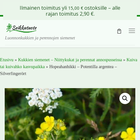
Ilmainen toimitus yli
ostoksille – alle
15,00
€
Skip to content
rajan toimitus 2,90 €.
Val
Luonnonkukkien ja perennojen siemenet
Etusivu
»
Kukkien siemenet – Niittykukat ja perennat annospusseissa
»
Kuiva
tai kuivahko kasvupaikka
»
Hopeahanhikki – Potentilla argentea –
Silverfingerört