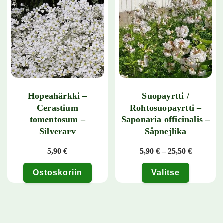
Hopeahärkki –
Suopayrtti /
Cerastium
Rohtosuopayrtti –
tomentosum –
Saponaria officinalis –
Silverarv
Såpnejlika
Hintaluok
5,90
€
5,90
€
–
25,50
€
Ostoskoriin
Valitse
Tällä tuotteella on useampi muunn