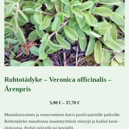
Rohtotädyke – Veronica officinalis –
Ärenpris
Hintaluokka: 5,90 € - 37,
5,90
€
–
37,70
€
Matalakasvuinen ja rentovartinen kasvi puolivarjoisille paikoille.
Rohtotädyke muodostaa maanmyötäisiä rönsyjä ja kukkii kesä–
elokuussa. Kylvö syksyllä tai keväällä.