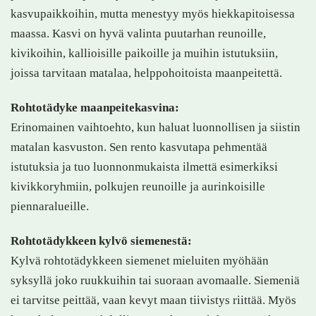
kasvupaikkoihin, mutta menestyy myös hiekkapitoisessa
maassa. Kasvi on hyvä valinta puutarhan reunoille,
kivikoihin, kallioisille paikoille ja muihin istutuksiin,
joissa tarvitaan matalaa, helppohoitoista maanpeitettä.
Rohtotädyke maanpeitekasvina:
Erinomainen vaihtoehto, kun haluat luonnollisen ja siistin
matalan kasvuston. Sen rento kasvutapa pehmentää
istutuksia ja tuo luonnonmukaista ilmettä esimerkiksi
kivikkoryhmiin, polkujen reunoille ja aurinkoisille
piennaralueille.
Rohtotädykkeen kylvö siemenestä:
Kylvä rohtotädykkeen siemenet mieluiten myöhään
syksyllä joko ruukkuihin tai suoraan avomaalle. Siemeniä
ei tarvitse peittää, vaan kevyt maan tiivistys riittää. Myös