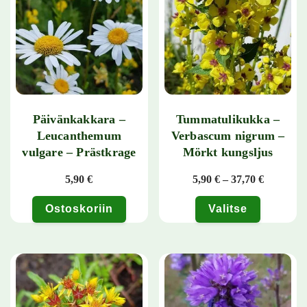
Päivänkakkara –
Tummatulikukka –
Leucanthemum
Verbascum nigrum –
vulgare – Prästkrage
Mörkt kungsljus
Hintaluok
5,90
€
5,90
€
–
37,70
€
Ostoskoriin
Valitse
Tällä tuotteella on useampi muunn