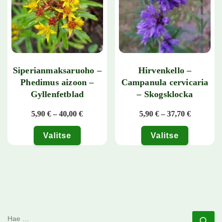
Siperianmaksaruoho –
Hirvenkello –
Phedimus aizoon –
Campanula cervicaria
Gyllenfetblad
– Skogsklocka
Hintaluokka: 5,90 € - 40,00 €
Hintaluok
5,90
€
–
40,00
€
5,90
€
–
37,70
€
Valitse
Valitse
Tällä tuotteella on useampi muunnelma. Voit tehdä valinnat tuotteen 
Tällä tuotteella on useampi muunn
HAE
Ha