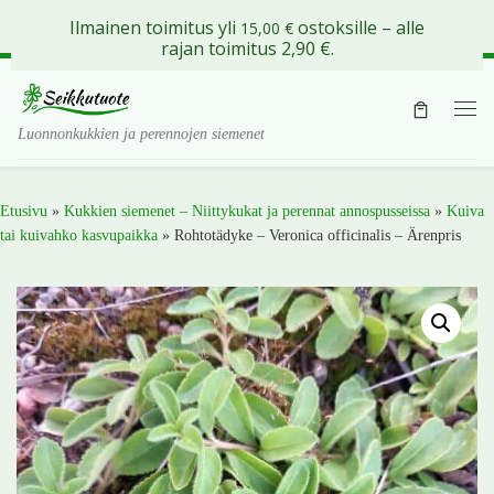
Ilmainen toimitus yli
ostoksille – alle
15,00
€
Skip to content
rajan toimitus 2,90 €.
Val
Luonnonkukkien ja perennojen siemenet
Etusivu
»
Kukkien siemenet – Niittykukat ja perennat annospusseissa
»
Kuiva
tai kuivahko kasvupaikka
»
Rohtotädyke – Veronica officinalis – Ärenpris