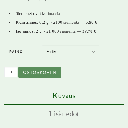
Siemenet ovat kotimaisia.
Pieni annos:
0,2 g ~ 2100 siementä —
5,90 €
Iso annos:
2 g ~ 21 000 siementä —
37,70 €
PAINO
Rohtotädyke – Veronica officinalis – Ärenpris määrä
OSTOSKORIIN
Kuvaus
Lisätiedot