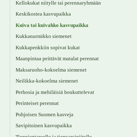
Kellokukat niitylle tai perennaryhmään
Keskikostea kasvupaikka
Kuiva tai kuivahko kasvupaikka
Kukkanurmikko siemenet
Kukkapenkkiin sopivat kukat
Maanpintaa peittävät matalat perennat
Maksaruoho-kokoelma siemenet
Neilikka-kokoelma siemenet
Perhosia ja mehiläisiä houkuttelevat
Perinteiset perennat
Pohjoisen Suomen kasveja
Savipitoinen kasvupaikka
Tienpientareelle ja tienvarsiniitylle