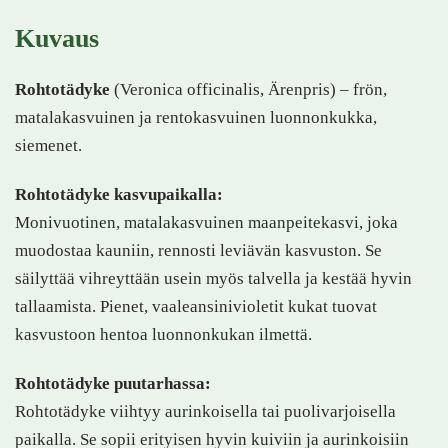
Kuvaus
Rohtotädyke
(Veronica officinalis, Ärenpris) – frön,
matalakasvuinen ja rentokasvuinen luonnonkukka,
siemenet.
Rohtotädyke kasvupaikalla:
Monivuotinen, matalakasvuinen maanpeitekasvi, joka
muodostaa kauniin, rennosti leviävän kasvuston. Se
säilyttää vihreyttään usein myös talvella ja kestää hyvin
tallaamista. Pienet, vaaleansinivioletit kukat tuovat
kasvustoon hentoa luonnonkukan ilmettä.
Rohtotädyke puutarhassa:
Rohtotädyke viihtyy aurinkoisella tai puolivarjoisella
paikalla. Se sopii erityisen hyvin kuiviin ja aurinkoisiin